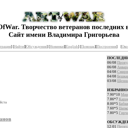
OfWar. Творчество ветеранов последних 
Сайт имени Владимира Григорьева
трация
] [
Найти
][
Обсуждения
] [
Новинки
][
English
] [
Помощь
][
Построения
]
[
Око
ПОСЛЕДНИ
06/08
Проку
06/08
Анваро
04/08
Смирн
04/08
Бешкар
03/08
Щенни
ИЗБРАННОЕ
7.90*10
Мир
7.86*7
Карце
йста
8.00*5
Бабки
7.60*5
Цапко
7.80*5
Гирч
анов
ОБСУЖДЕН
12:01
Проку