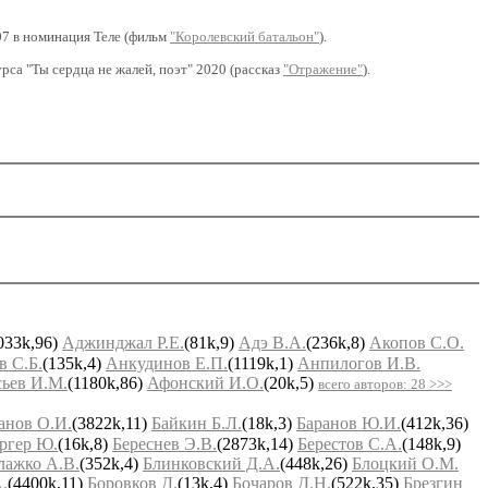
07 в номинация Теле (фильм
"Королевский батальон"
).
рса "Ты сердца не жалей, поэт" 2020 (рассказ
"Отражение"
).
033k,96)
Аджинджал Р.Е.
(81k,9)
Адэ В.А.
(236k,8)
Акопов С.О.
в С.Б.
(135k,4)
Анкудинов Е.П.
(1119k,1)
Анпилогов И.В.
ьев И.М.
(1180k,86)
Афонский И.О.
(20k,5)
всего авторов: 28 >>>
анов О.И.
(3822k,11)
Байкин Б.Л.
(18k,3)
Баранов Ю.И.
(412k,36)
ргер Ю.
(16k,8)
Береснев Э.В.
(2873k,14)
Берестов С.А.
(148k,9)
лажко А.В.
(352k,4)
Блинковский Д.А.
(448k,26)
Блоцкий О.М.
.
(4400k,11)
Боровков Д.
(13k,4)
Бочаров Д.Н.
(522k,35)
Брезгин