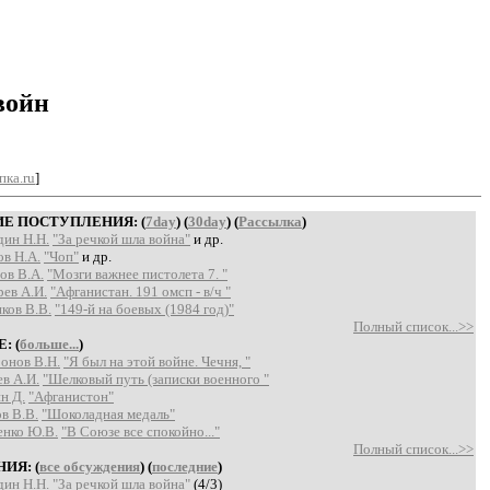
войн
пка.ru
]
Е ПОСТУПЛЕНИЯ: (
7day
) (
30day
) (
Рассылка
)
дин Н.Н.
"За речкой шла война"
и др.
в Н.А.
"Чоп"
и др.
ов В.А.
"Мозги важнее пистолета 7. "
ев А.И.
"Афганистан. 191 омсп - в/ч "
ков В.В.
"149-й на боевых (1984 год)"
Полный список...>>
: (
больше...
)
онов В.Н.
"Я был на этой войне. Чечня, "
в А.И.
"Шелковый путь (записки военного "
н Д.
"Афганистон"
в В.В.
"Шоколадная медаль"
енко Ю.В.
"В Союзе все спокойно..."
Полный список...>>
ИЯ: (
все обсуждения
) (
последние
)
дин Н.Н.
"За речкой шла война"
(4/3)