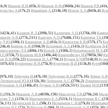
1k,9)
Иванов И.И.
(65k,1)
Иванов Н.Ф.
(3666k,24)
Иванов Р.В.
(41k
тельство A.
(17k,2)
Имамбаев А.
(214k,18)
Ионов А.А.
(843k,4)
Иса
(1423k,41)
Казаков И.Л.
(209k,51)
Каланчин А.Н.
(1276k,10)
Камен
арасёв А.В.
(277k,23/1)
Карелин А.П.
(7648k,151)
Каримов Т.Б.
(19
н Д.Ю.
(106k,1)
Кашпаров А.В.
(61k,1)
Кириллов Б.Я.
(157k,17)
Ки
424k,4)
Ковров А.Ф.
(194k,9)
Козлачков А.А.
(141k,1)
Колбасюк В.
(
омиссаренко Л.Е.
(406k,13)
Коноф А.
(100k,1)
Копачевский М.А.
(3
В.Е.
(153k,7)
Кошкош М.В.
(149k,44)
Кранихфельд М.
(7805k,56)
Кр
ов В.Н.
(55k,22)
Крючков И.А.
(779k,1)
Кудаев Б.Ч.
(1514k,9)
Кузи
(107k,63)
Куприенко В.Н.
(75k,9)
Курочкин В.И.
(113k,8)
Курт
(166
(97k,10)
Лебедевъ И.
(47k,18)
Лебеденко В.Н.
(277k,16)
Левин А.В
)
Литвинский Ю.В.
(132k,30)
Лобанцев А.С.
(279k,2)
Ломачинский
Лупооков А.Н.
(146k,41)
Лучков А.Ю.
(452k,55/1)
Ляляев М.В.
(135
В.
(31k,3)
Макаров А.В.
(4839k,158)
Максютов Т.Я.
(276k,24)
Маль
осян Т.А.
(125k,1)
Мартынович Е.А.
(521k,1)
Марютенков В.С.
(23
5k,1/1)
Мединский В.А.
(58k,1)
Мельников С.И.
(27k,6)
Мещеряко
рихин В.Е.
(71k,2)
Мостов И.
(96k,3)
Муровицкий А.И.
(455k,30)