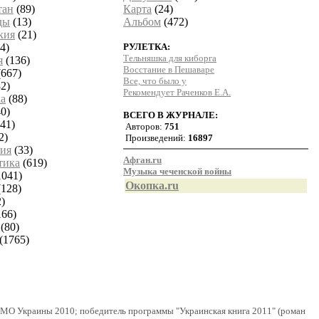
тан
(89)
Карта
(24)
ды
(13)
Альбом
(472)
кия
(21)
4)
РУЛЕТКА:
Тельняшка для киборга
я
(136)
Восстание в Пешаваре
667)
Все, что было у
2)
Рекомендует Раченков Е.А.
а
(88)
0)
ВСЕГО В ЖУРНАЛЕ:
41)
Авторов:
751
2)
Произведений:
16897
ия
(33)
Афган.ru
тика
(619)
Музыка чеченской войны
1041)
Окопка.ru
128)
)
166)
(80)
(1765)
го МО Украины 2010; победитель программы "Украинская книга 2011" (роман