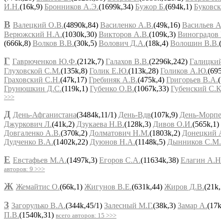
И.Н.
(16k,9)
Бронников А.Э.
(1699k,34)
Бужор Б.
(694k,1)
Буковск
В
Валецкий О.В.
(4890k,84)
Василенко А.В.
(49k,16)
Васильев А
Верюжский Н.А.
(1030k,30)
Викторов А.В.
(109k,3)
Виноградов 
(666k,8)
Волков В.В.
(30k,5)
Волович Д.А.
(18k,4)
Волошин В.В.
Г
Гаврюченков Ю.Ф.
(212k,7)
Галахов В.В.
(2296k,242)
Галицкий
Глуховской С.М.
(135k,8)
Голик Е.Ю.
(113k,28)
Голиков А.Ю.
(69
Граховский С.Н.
(47k,17)
Гребиняк А.В.
(475k,4)
Григорьев В.А.
Грунюшкин Д.С.
(119k,1)
Губенко О.В.
(1067k,33)
Губенский С.К
>>>
Д
День-Афганистана
(3484k,11/1)
День-Вдв
(107k,9)
День-Морпе
Джуркович Л.
(41k,2)
Дзукаева Н.В.
(128k,3)
Дивов О.И.
(565k,1)
Довгаленко А.В.
(370k,2)
Долматович Н.М.
(1803k,2)
Донецкий 
Дудченко В.А.
(1402k,22)
Дуюнов Н.А.
(1148k,5)
Дынников С.М.
Е
Евстафьев М.А.
(1497k,3)
Егоров С.А.
(11634k,38)
Елагин А.Н
авторов: 9 >>>
Ж
Жемайтис О.
(66k,1)
Жигунов В.Е.
(631k,44)
Жиров Д.В.
(21k
З
Загорулько В.А.
(344k,45/1)
Залесный М.Г.
(38k,3)
Замар А.
(17
П.В.
(1540k,31)
всего авторов: 15 >>>