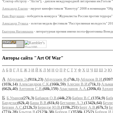
"Сектор обстрiлу - "Аiсти"); - диплом международной лит.премии им.Гоголя 
Александр Елагин
- лауреат кинофестиваля "Кинотур" 2008 в номинации "Обр
Раян Фарукшин
- победитель конкурса "Журналисты России против террора" 
Александр Тумаха
- золотая медаль фестиваля "Расстрелянная молодость" 20
Екатериa Наговицына
- литературная премия имени поэта-фронтовика Венед
Авторы сайта "Art Of War"
А
Б
В
Г
Д
Е
Ж
З
И
Й
К
Л
М
Н
О
П
Р
С
Т
У
Ф
Х
Ц
Ч
Ш
Щ
Э
Ю
А
Абдулаев Э.
(911k,23)
Абдуллаев Ф.
(74k,1)
Аблазов В.И.
(9397
(103k,14)
Александров С.К.
(166k,59)
Алесин В.И.
(71k,1)
Альма
(662k,40)
Антонов С.В.
(68k,159)
Арасланов А.А.
(209k,6)
Архип
Б
Б.Уранов
(27k,3)
Бабаков О.В.
(44k,23)
Бабин В.С.
(135k,9)
Баб
Барделас
(62k,4)
Баша В.В.
(61k,6)
Бегларян А.Э.
(1342k,64)
Безлю
Берзин А.С.
(212k,5)
Беридзе Ю.В.
(119k,251)
Берт А.В.
(67k,5)
Бе
(771k,28)
Блытов В.
(2123k,38)
Бобров Г.
(3538k,125/2)
Бобров И.