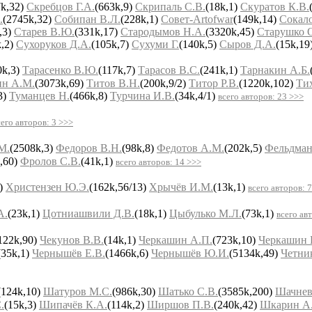
7k,32)
Скребцов Г.А.
(663k,9)
Скрипаль С.В.
(18k,1)
Скуратов К.В.
.
(2745k,32)
Собипан В.Л.
(228k,1)
Совет-Artofwar
(149k,14)
Сокало
,3)
Старев В.Ю.
(331k,17)
Стародымов Н.А.
(3320k,45)
Старушко 
k,2)
Сухоруков Д.А.
(105k,7)
Сухуми Г.
(140k,5)
Сыров Д.А.
(15k,19
0k,3)
Тарасенко В.Ю.
(117k,7)
Тарасов В.С.
(241k,1)
Тарнакин А.Б.
ин А.М.
(3073k,69)
Титов В.Н.
(200k,9/2)
Титор Р.В.
(1220k,102)
Ти
3)
Туманцев Н.
(466k,8)
Турчина И.В.
(34k,4/1)
всего авторов: 23 >>>
сего авторов: 3 >>>
М.
(2508k,3)
Федоров В.Н.
(98k,8)
Федотов А.М.
(202k,5)
Фельдман
,60)
Фролов С.В.
(41k,1)
всего авторов: 14 >>>
7)
Христензен Ю.Э.
(162k,56/13)
Хрычёв И.М.
(13k,1)
всего авторов: 
А.
(23k,1)
Цотниашвили Д.В.
(18k,1)
Цыбулько М.Л.
(73k,1)
всего ав
122k,90)
Чекунов В.В.
(14k,1)
Черкашин А.П.
(723k,10)
Черкашин 
(35k,1)
Чернышёв Е.В.
(1466k,6)
Чернышёв Ю.И.
(5134k,49)
Четни
(124k,10)
Шатуров М.С.
(986k,30)
Шатько С.В.
(3585k,200)
Шачнев
.
(15k,3)
Шипачёв К.А.
(114k,2)
Ширшов П.В.
(240k,42)
Шкарин А