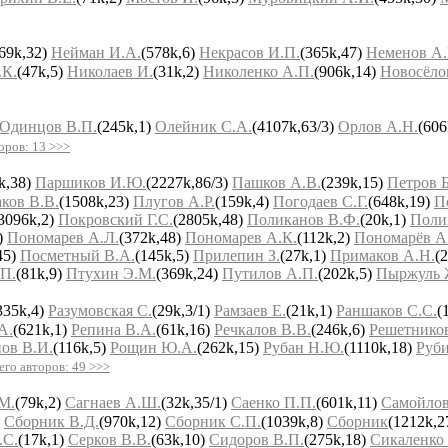
(69k,32)
Нейман И.А.
(578k,6)
Некрасов И.П.
(365k,47)
Неменов А.
.К.
(47k,5)
Николаев И.
(31k,2)
Николенко А.П.
(906k,14)
Новосёло
Одинцов В.П.
(245k,1)
Олейник С.А.
(4107k,63/3)
Орлов А.Н.
(606
оров: 13 >>>
k,38)
Паршиков И.Ю.
(2227k,86/3)
Пашков А.В.
(239k,15)
Петров Б
ков В.В.
(1508k,23)
Плугов А.Р.
(159k,4)
Погодаев С.Г.
(648k,19)
П
3096k,2)
Покровский Г.С.
(2805k,48)
Поликанов В.Ф.
(20k,1)
Поли
)
Пономарев А.Л.
(372k,48)
Пономарев А.К.
(112k,2)
Пономарёв А
45)
Посметный В.А.
(145k,5)
Прилепин З.
(27k,1)
Примаков А.Н.
(
.П.
(81k,9)
Птухин Э.М.
(369k,24)
Путилов А.П.
(202k,5)
Пыржуль 
335k,4)
Разумовская С.
(29k,3/1)
Рамзаев Е.
(21k,1)
Раншаков С.С.
(
А.
(621k,1)
Репина В.А.
(61k,16)
Речкалов В.В.
(246k,6)
Решетнико
ов В.И.
(116k,5)
Рощин Ю.А.
(262k,15)
Рубан Н.Ю.
(1110k,18)
Руби
его авторов: 49 >>>
М.
(79k,2)
Сагнаев А.Ш.
(32k,35/1)
Саенко П.П.
(601k,11)
Самойлов
)
Сборник В.Д.
(970k,12)
Сборник С.П.
(1039k,8)
Сборник
(1212k,2
.С.
(17k,1)
Серков В.В.
(63k,10)
Сидоров В.П.
(275k,18)
Сикаленко