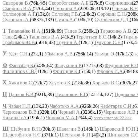
Скворцов В.
(76k,4/5)
Скоробогатько А.Б.
(27k,8)
Скорпиошка
(2
Смирнов В.А.
(576k,44)
Смолина А.
(22820k,319/12)
Снежко В.Н
Соломонов А.Г.
(13k,8)
Солонец Г.В.
(124k,2)
Сорокин Е.Н.
(208k
Суконкин А.
(6837k,133)
Сухов А.
(103k,10)
Суховерхов Д.Д.
(16
Т
Тананайко И.А.
(1516k,69)
Танев Б.
(256k,1)
Тарасенко А.В.
(2
Таша
(24k,1)
Ташпеков В.А.
(41k,5)
Терентьев Е.С.
(14k,2)
Тиран
Трофимов Ю.В.
(501k,43)
Трунин А.
(12k,1)
Тулупов С.Е.
(157k,4
У
Удот С.Н.
(27k,1)
Уйманов А.В.
(756k,14)
Ульман Э.
(17k,1/3)
в
Ф
Файзабад Б.
(543k,64)
Фарукшин Р.
(1721k,68)
Федорищев Ю.
Филиппов С.В.
(112k,1)
Фритцше К.
(515k,1)
Фролов И.А.
(3918k
Х
Хакимов С.
(72k,7)
Хаустов К.
(218k,86)
Хорьков В.С.
(307k,2
Ц
Цапков В.В.
(921k,39)
Цеханович Б.Г.
(14115k,127)
Цодикова 
Ч
Чабан Н.П.
(13k,23)
Чаботько А.А.
(926k,26)
Чеботарёв С.И.
(6
Черновалов В.В.
(329k,18)
Черный А.
(3236k,15)
Чернышев А.В.
Чикишев А.
(195k,1)
Чириков М.А.
(294k,4)
всего авторов: 22 >>>
Ш
Шабунин В.Н.
(30k,3)
Шалагин В.
(146k,1)
Шаровский Ю.Н.
Шерстобитов Н.С.
(371k,1)
Шестаков Ф.П.
(40k,2)
Шинкарев С.С