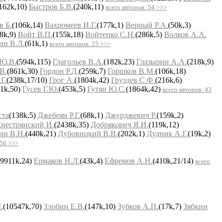
162k,10)
Быстров Б.В.
(240k,11)
всего авторов: 54 >>>
в Б.
(106k,14)
Вахромеев И.Г.
(177k,1)
Верный Р.А.
(50k,3)
8k,9)
Войт В.П.
(155k,18)
Войтенко С.Н.
(286k,5)
Волков А.А.
н В.Л.
(61k,1)
всего авторов: 25 >>>
 Ю.В.
(594k,115)
Глагольев В.А.
(182k,23)
Глазырин А.А.
(218k,9)
В.
(861k,30)
Гордон Р.Д.
(259k,7)
Горшков В.М.
(106k,18)
Г.
(238k,17/10)
Грог А.
(1804k,42)
Груздев С.Ф.
(216k,6)
41k,50)
Гусев Г.Ю.
(453k,5)
Гутян Ю.С.
(1864k,42)
всего авторов: 43
ста
(138k,5)
Джебеян Р.Г.
(68k,1)
Джурджевич Р.
(159k,2)
нестрянский И.
(2438k,35)
Добрякович Я.И.
(119k,12)
ин В.Н.
(440k,21)
Дубовицкий В.В.
(202k,1)
Дудник А.Г.
(19k,2)
 56 >>>
(9911k,24)
Ермаков Н.Л.
(43k,4)
Ефремов А.Н.
(410k,21/14)
всего
.
(10547k,70)
Злобин Е.В.
(147k,10)
Зубков А.П.
(17k,7)
Зябкин