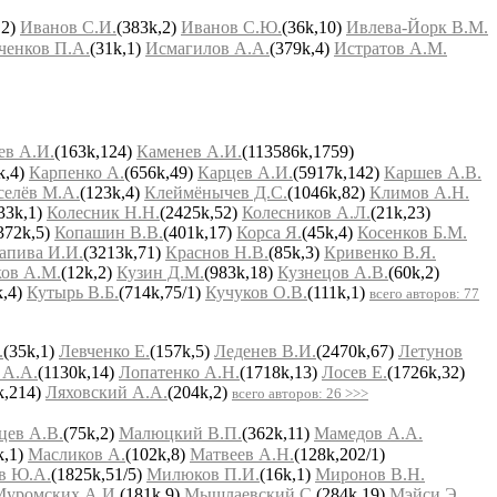
,2)
Иванов С.И.
(383k,2)
Иванов С.Ю.
(36k,10)
Ивлева-Йорк В.М.
ченков П.А.
(31k,1)
Исмагилов А.А.
(379k,4)
Истратов А.М.
ев А.И.
(163k,124)
Каменев А.И.
(113586k,1759)
k,4)
Карпенко А.
(656k,49)
Карцев А.И.
(5917k,142)
Каршев А.В.
селёв М.А.
(123k,4)
Клеймёнычев Д.С.
(1046k,82)
Климов А.Н.
33k,1)
Колесник Н.Н.
(2425k,52)
Колесников А.Л.
(21k,23)
372k,5)
Копашин В.В.
(401k,17)
Корса Я.
(45k,4)
Косенков Б.М.
апива И.И.
(3213k,71)
Краснов Н.В.
(85k,3)
Кривенко В.Я.
ков А.М.
(12k,2)
Кузин Д.М.
(983k,18)
Кузнецов А.В.
(60k,2)
k,4)
Кутырь В.Б.
(714k,75/1)
Кучуков О.В.
(111k,1)
всего авторов: 77
.
(35k,1)
Левченко Е.
(157k,5)
Леденев В.И.
(2470k,67)
Летунов
 А.А.
(1130k,14)
Лопатенко А.Н.
(1718k,13)
Лосев Е.
(1726k,32)
k,214)
Ляховский А.А.
(204k,2)
всего авторов: 26 >>>
цев А.В.
(75k,2)
Малюцкий В.П.
(362k,11)
Мамедов А.А.
k,1)
Масликов А.
(102k,8)
Матвеев А.Н.
(128k,202/1)
в Ю.А.
(1825k,51/5)
Милюков П.И.
(16k,1)
Миронов В.Н.
Муромских А.И.
(181k,9)
Мышлаевский С.
(284k,19)
Мэйси Э.