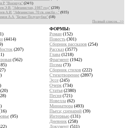
в Р.
"Военрук"
(24/1)
ев Э.В.
"Афганистан, 1987 год"
(259)
ев А.И.
"Афганистан. 70 гв. омсбр - "
(935)
амов А.А.
"Белые Полушубки"
(18)
Полный список...>>
ФОРМЫ:
1)
Роман
(152)
ан
(4414)
Повесть
(301)
9)
Сборник рассказов
(254)
Восток
(207)
Рассказ
(3577)
1)
Глава
(1218)
ровая
(562)
Фрагмент
(1942)
185)
Поэма
(73)
27)
Сборник стихов
(222)
)
Стихотворение
(2897)
Эссе
(245)
)
Очерк
(734)
(20)
Статья
(2380)
28)
Песня
(721)
Новелла
(62)
)
Миниатюра
(493)
(16)
Пьеса; сценарий
(39)
овье
(95)
Интервью
(131)
Дневник
(258)
422)
Документ
(511)