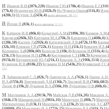
И
Иванов В.И.
(287k,228)
Иванов Г.Ю.
(178k,4)
Иванов Е.Г.
(316
(77k,6)
Игнатюгин Ю.В.
(102k,9)
Из-Чужого-Окопа
(111k,8)
Изда
(428k,1)
Исупов А.
(243k,4)
всего авторов: 19 >>>
Й
Йохан П.
(83k,1)
всего авторов: 1 >>>
К
Кабанов И.В.
(80k,6)
Кадыгриб А.М.
(2189k,30)
Казаков А.М.
Кандагар
(260k,32)
Кантария М.А.
(70k,3)
Капацина О.
(408k,6)
К
(128k,18)
Каспер Д.
(292k,4)
Катилевский Л.В.
(472k,11/8)
Кацма
(32k,10)
Клюкин Г.Н.
(722k,1)
Князев Н.Н.
(11k,1)
Ковалев И.Е.
(
Коломиец А.
(1280k,60)
Колосов В.
(18k,1)
Кольцов И.
(331k,4)
К
(25k,13)
Косинов Н.П.
(29k,4)
Костомаров С.Г.
(18k,5)
Кочергин 
(915k,6)
Крушинский Ю.Д.
(21k,1)
Крылов А.Э.
(190k,11/4)
Крюк
Кузнецов И.Н.
(818k,22)
Кузьмин Н.М.
(543k,21)
Кунявский Г.С.
>>>
Л
Лабановский С.Л.
(82k,7)
Ламтюгов А.А.
(762k,1)
Лапин А.Н.
И.А.
(155k,8)
Линчевский Д.И.
(136k,7)
Лисовой В.И.
(746k,68/2
Лосев Ф.
(19k,2)
Лукинов В.А.
(336k,10)
Лупаленко О.В.
(60k,6)
М
Магерамов А.А.
(2913k,79)
Майская Д.В.
(31k,26)
Макаров А.
(184k,13)
Маньковский Н.
(981k,10)
Мариукин И.
(80k,7)
Мартир
Матюпатенко И.
(13k,1)
Махоткин А.В.
(23k,2)
Медведев Д.С.
(27
(10000k,45)
Моисеенко И.А.
(771k,15)
Мокренко Р.А.
(241k,2)
Мо