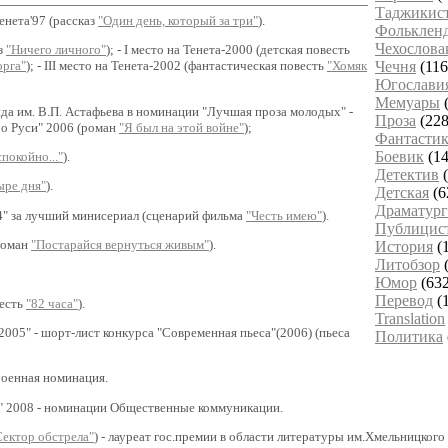
Таджикис
енета'97 (рассказ
"Один день, который за три"
).
Фольклен
Чехослова
аз
"Ничего личного"
); - I место на Тенета-2000 (детская повесть
Чечня
(116
орга"
); - III место на Тенета-2002 (фантастическая повесть
"Хомяк
Югослави
Мемуары
(
нда им. В.П. Астафьева в номинации "Лучшая проза молодых" -
Проза
(228
ро Руси" 2006 (роман
"Я был на этой войне"
);
Фантастик
Боевик
(14
покойно..."
).
Детектив
(
ыре дня"
).
Детская
(6
Драматург
4" за лучший минисериал (сценарий фильма
"Честь имею"
).
Публицис
(роман
"Постарайся вернуться живым"
).
История
(
Литобзор
(
Юмор
(632
Перевод
(
весть
"82 часа"
).
Translation
2005" - шорт-лист конкурса "Современная пьеса"(2006) (пьеса
Политика
Военная номинация.
и" 2008 - номинации Общественные коммуникации.
Сектор обстрела"
) - лауреат гос.премии в области литературы им.Хмельницко