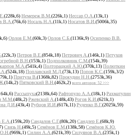
Е.
(228k,6)
Немереж В.М.
(226k,1)
Нессар О.А.
(13k,1)
в В.А.
(76k,6)
Носаль Н.А.
(11k,1)
Носатов В.И.
(5006k,35)
k,6)
Орлов Е.М.
(60k,3)
Орлов С.Б.
(1136k,9)
Осипенко В.В.
.
(22k,3)
Петров В.Е.
(854k,18)
Петрович А.
(146k,1)
Петухов
огребной В.Н.
(153k,1)
Подполковник С.М.
(154k,39)
карпов М.А.
(541k,4)
Полторацкий А.Ю.
(370k,13)
Полюткин
.А.
(524k,18)
Поплавский М.Д.
(73k,13)
Попов К.С.
(159k,3/2)
279k,1)
Притула В.
(1368k,82)
Прокудин Н.Н.
(2753k,36)
Ж.
(14k,2)
Пятковский В.Н.
(462k,2)
всего авторов: 52 >>>
164k,6)
Рассыпуха
(2138k,64)
Рафтопуло А.А.
(18k,1)
Рахматулин
в М.М.
(48k,2)
Ржевский А.
(148k,43)
Рогов К.И.
(621k,1)
на Д.И.
(43k,4)
Рубцов И.И.
(617k,11)
Руденко В.Г.
(2025k,59)
 Е.А.
(159k,20)
Сандалов С.Г.
(80k,20)
Сандлер Е.
(68k,9)
7)
Связь Н.
(49k,5)
Семёнов Е.М.
(138k,58)
Семёнов К.Ю.
 О.Н.
(969k,1)
Силин А.А.
(621k,39)
Силуянов В.А.
(235k,1)