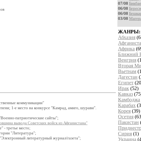
07/08
Бикбае
06/08
Бересн
ров
06/08
Бешкар
03/08
Магер
ЖАНРЫ:
Абхазия
(6
Афганист
Африка
(6
Ближний 
Венгрия
(1
Вторая Ми
Вьетнам
(
Дагестан
(
Египет
(20
Ирак
(52)
Кавказ
(75
Камбоджа
ественные коммуникации"
Карабах
(3
епени; 1-е место на конкурсе "Камрад, амиго, шурави".
Корея
(39)
Осетия
(63
я "Военно-патриотические сайты";
Пакистан
довщина вывода Советских войск из Афганистана"
Приднестр
" - третье место;
егории "Литература";
Сирия
(1)
и "Электронный литературный журнал/газета";
Украина
(