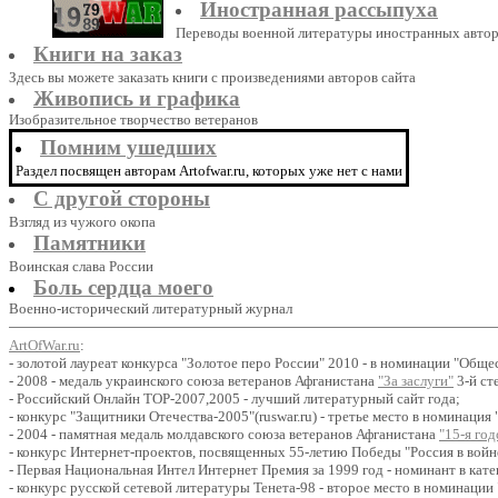
Иностранная рассыпуха
Переводы военной литературы иностранных авто
Книги на заказ
Здесь вы можете заказать книги с произведениями авторов сайта
Живопись и графика
Изобразительное творчество ветеранов
Помним ушедших
Раздел посвящен авторам Artofwar.ru, которых уже нет с нами
С другой стороны
Взгляд из чужого окопа
Памятники
Воинская слава России
Боль сердца моего
Военно-исторический литературный журнал
ArtOfWar.ru
:
- золотой лауреат конкурса "Золотое перо России" 2010 - в номинации "Общ
- 2008 - медаль украинского союза ветеранов Афганистана
"За заслуги"
3-й ст
- Российский Онлайн ТОР-2007,2005 - лучший литературный сайт года;
- конкурс "Защитники Отечества-2005"(ruswar.ru) - третье место в номинаци
- 2004 - памятная медаль молдавского союза ветеранов Афганистана
"15-я го
- конкурс Интернет-проектов, посвященных 55-летию Победы "Россия в войне
- Первая Национальная Интел Интернет Премия за 1999 год - номинант в кат
- конкурс русской сетевой литературы Тенета-98 - второе место в номинаци