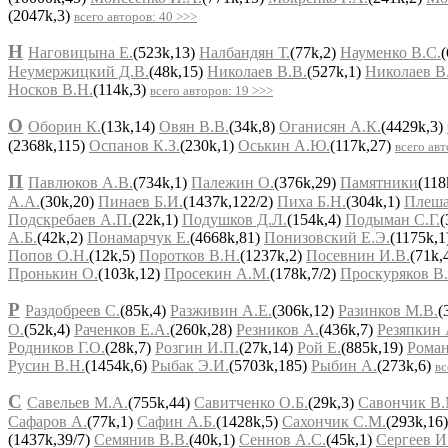
(2047k,3)
всего авторов: 40 >>>
Н
Наговицына Е.
(523k,13)
Налбандян Т.
(77k,2)
Науменко В.С.
Неумержицкий Д.В.
(48k,15)
Николаев В.В.
(527k,1)
Николаев В
Носков В.Н.
(114k,3)
всего авторов: 19 >>>
О
Оборин К.
(13k,14)
Овян В.В.
(34k,8)
Оганисян А.К.
(4429k,3)
(2368k,115)
Оспанов К.З.
(230k,1)
Оськин А.Ю.
(117k,27)
всего авт
П
Павлюков А.В.
(734k,1)
Палежин О.
(376k,29)
Памятники
(118
А.А.
(30k,20)
Пинаев Б.И.
(1437k,122/2)
Пиха Б.Н.
(304k,1)
Плеша
Подскребаев А.П.
(22k,1)
Подушков Д.Л.
(154k,4)
Подыман С.Г.
(
А.Б.
(42k,2)
Понамарчук Е.
(4668k,81)
Понизовский Е.Э.
(1175k,1
Попов О.Н.
(12k,5)
Поротков В.Н.
(1237k,2)
Посевнин И.В.
(71k,
Пронькин О.
(103k,12)
Просекин А.М.
(178k,7/2)
Проскуряков В
Р
Раздобреев С.
(85k,4)
Разживин А.Е.
(306k,12)
Разинков М.В.
(
О.
(52k,4)
Раченков Е.А.
(260k,28)
Резников А.
(436k,7)
Резяпкин 
Родников Г.О.
(28k,7)
Розгин И.П.
(27k,14)
Рой Е.
(885k,19)
Роман
Русин В.Н.
(1454k,6)
Рыбак Э.И.
(5703k,185)
Рыбин А.
(273k,6)
вс
С
Савельев М.А.
(755k,44)
Савитченко О.Б.
(29k,3)
Савончик В.
Сафаров А.
(77k,1)
Сафин А.Б.
(1428k,5)
Сахончик С.М.
(293k,16
(1437k,39/7)
Семянив В.В.
(40k,1)
Сеннов А.С.
(45k,1)
Сергеев И