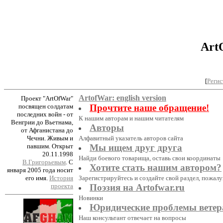
Art
[
Регис
ArtofWar: english version
Проект "ArtOfWar"
посвящен солдатам
Прочтите наше обращение!
последних войн - от
К нашим авторам и нашим читателям
Венгрии до Вьетнама,
Авторы
от Афганистана до
Чечни. Живым и
Алфавитный указатель авторов сайта
павшим. Открыт
Мы ищем друг друга
20.11.1998
Найди боевого товарища, оставь свои координаты
В.Григорьевым
. С
Хотите стать нашим автором?
января 2005 года носит
его имя.
История
Зарегистрируйтесь и создайте свой раздел, пожалу
проекта
Поэзия на Artofwar.ru
Новинки
Юридические проблемы ветер
Наш консультант отвечает на вопросы