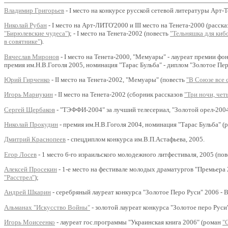
Владимир Григорьев
- I место на конкурсе русской сетевой литературы Арт-Т
Николай Рубан
- I место на Арт-ЛИТО'2000 и III место на Тенета-2000 (расск
"Бирюлевские чудеса"
); - I место на Тенета-2002 (повесть
"Тельняшка для киб
в совятнике"
).
Вячеслав Миронов
- I место на Тенета-2000, "Мемуары" - лауреат премии фо
премия им.Н.В.Гоголя 2005, номинация "Тарас Бульба" - диплом "Золотое Пе
Юрий Гирченко
- II место на Тенета-2002, "Мемуары" (повесть
"В Союзе все с
Игорь Мариукин
- II место на Тенета-2002 (сборник рассказов
"Три ночи, чет
Сергей Щербаков
- "ТЭФФИ-2004" за лучший телесериал, "Золотой орел-200
Николай Прокудин
- премия им.Н.В.Гоголя 2004, номинация "Тарас Бульба" 
Дмитрий Краснопеев
- спецдиплом конкурса им.В.П.Астафьева, 2005.
Егор Лосев
- 1 место 6-го израильского молодежного литфестиваля, 2005 (по
Алексей Просекин
- 1-е место на фестивале молодых драматургов "Премьера 
"Расстрел"
);
Андрей Шкарин
- серебряный лауреат конкурса "Золотое Перо Руси" 2006 - 
Альманах "Искусство Войны"
- золотой лауреат конкурса "Золотое перо Рус
Игорь Моисеенко
- лауреат гос.программы "Украинская книга 2006" (роман
"