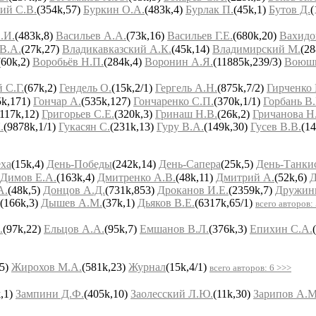
ий С.В.
(354k,57)
Буркин О.А.
(483k,4)
Бурлак П.
(45k,1)
Бутов Д.
(
.И.
(483k,8)
Васильев А.А.
(73k,16)
Васильев Г.Е.
(680k,20)
Вахидо
В.А.
(27k,27)
Владикавказский А.К.
(45k,14)
Владимирский М.
(28
(60k,2)
Воробьёв Н.П.
(284k,4)
Воронин А.Я.
(11885k,239/3)
Воюши
 С.Г.
(67k,2)
Гендель О.
(15k,2/1)
Гергель А.Н.
(875k,7/2)
Гирченко
5k,171)
Гончар А.
(535k,127)
Гончаренко С.П.
(370k,1/1)
Горбань В.
(117k,12)
Григорьев С.Е.
(320k,3)
Гринаш Н.В.
(26k,2)
Гричанова Н.
.
(9878k,1/1)
Гукасян С.
(231k,13)
Гуру В.А.
(149k,30)
Гусев В.В.
(1
ха
(15k,4)
День-Победы
(242k,14)
День-Сапера
(25k,5)
День-Танки
Димов Е.А.
(163k,4)
Дмитренко А.В.
(48k,11)
Дмитрий А.
(52k,6)
Д
А.
(48k,5)
Донцов А.Д.
(731k,853)
Дроканов И.Е.
(2359k,7)
Дружин
(166k,3)
Дышев А.М.
(37k,1)
Дьяков В.Е.
(6317k,65/1)
всего авторов:
.
(97k,22)
Ельцов А.А.
(95k,7)
Емшанов В.Л.
(376k,3)
Епихин С.А.
,5)
Жирохов М.А.
(581k,23)
Журнал
(15k,4/1)
всего авторов: 6 >>>
k,1)
Зампини Д.Ф.
(405k,10)
Заолесский Л.Ю.
(11k,30)
Зарипов А.М