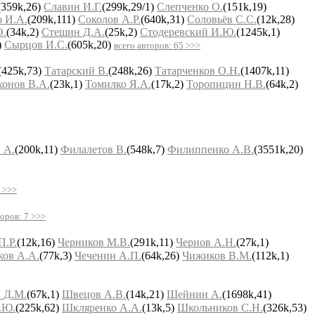
(359k,26)
Славин И.Г.
(299k,29/1)
Слепченко О.
(151k,19)
 И.А.
(209k,111)
Соколов А.Р.
(640k,31)
Соловьёв С.С.
(12k,28)
О.
(34k,2)
Стешин Д.А.
(25k,2)
Стодеревский И.Ю.
(1245k,1)
)
Сырцов И.С.
(605k,20)
всего авторов: 65 >>>
(425k,73)
Татарский В.
(248k,26)
Татарченков О.Н.
(1407k,11)
хонов В.А.
(23k,1)
Томилко Я.А.
(17k,2)
Торопицин Н.В.
(64k,2)
 А.
(200k,11)
Филалетов В.
(548k,7)
Филиппенко А.В.
(3551k,20)
7 >>>
торов: 7 >>>
П.Р.
(12k,16)
Черников М.В.
(291k,11)
Чернов А.Н.
(27k,1)
ков А.А.
(77k,3)
Чеченин А.П.
(64k,26)
Чижиков В.М.
(112k,1)
 Д.М.
(67k,1)
Швецов А.В.
(14k,21)
Шейнин А.
(1698k,41)
.Ю.
(225k,62)
Шкляренко А.А.
(13k,5)
Школьников С.Н.
(326k,53)