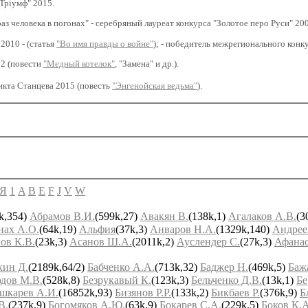
"Трiумф" 2015.
аз человека в погонах" - серебряный лауреат конкурса "Золотое перо Руси" 20
2010 - (статья
"Во имя правды о войне"
); - победитель межрегионального конку
12 (повести
"Медный котелок"
, "Замена" и др.).
икта Станцева 2015 (повесть
"Энгенойская ведьма"
).
Я
1
A
B
E
F
J
V
W
k,354)
Абрамов В.И.
(599k,27)
Авакян В.
(138k,1)
Агалаков А.В.
(3
нах A.O.
(64k,19)
Альфия
(37k,3)
Анваров Н.А.
(1329k,140)
Андрее
ов К.В.
(23k,3)
Асанов Ш.А.
(2011k,2)
Ауслендер С.
(27k,3)
Афанас
кин Д.
(2189k,64/2)
Бабченко А.А.
(713k,32)
Баджер Н.
(469k,5)
Баж
дов М.В.
(528k,8)
Безрукавый К.
(123k,3)
Бельченко Д.В.
(13k,1)
Бе
шкарев А.И.
(16852k,93)
Бизянов Р.Р.
(133k,2)
Бикбаев Р.
(376k,9)
Б
В.
(237k,9)
Богомяков А.Ю.
(63k,9)
Бокарев С.А.
(229k,5)
Боков К.А