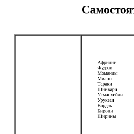
Самостоя
Афридии
Фудзаи
Моманды
Мианы
Тараки
Шинвари
Утманхейли
Урукзаи
Вардак
Бирони
Ширины