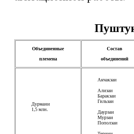
Пуштун
Объединенные
Состав
племена
о
бъединений
Акчакзаи
Ализаи
Баракзаи
Гильзаи
Дурмани
1,5 млн.
Даурзаи
Мурзаи
Поползаи
Терини