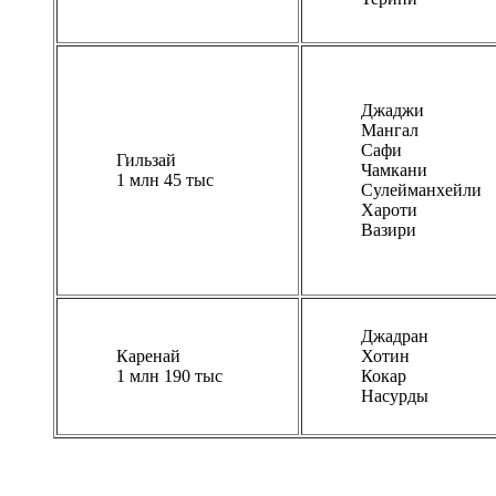
Джаджи
Мангал
Сафи
Гильзай
Чамкани
1 млн 45 тыс
Сулейманхейли
Хароти
Вазири
Джадран
Каренай
Хотин
1 млн 190 тыс
Кокар
Насурды