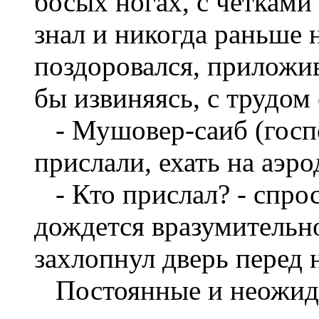
босых ногах, с четками 
знал и никогда рань­ше 
поздоровался, прило­жив
бы извиняясь, с трудом 
- Мушовер-саиб (госп
прислали, ехать на аэр
- Кто прислал? - спрос
дождется вразумительно
за­хлопнул дверь перед 
Постоянные и неожида