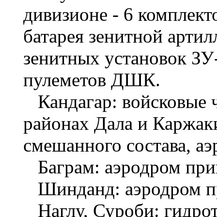
дивизионе - 6 комплект
батарея зенитной артил
зенитных установок ЗУ
пулеметов ДШК.
Кандагар: войсковые ч
районах Дала и Каржак
смешанного состава, аэ
Баграм: аэродром прик
Шинданд: аэродром пр
Наглу, Суроби: гидро