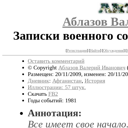
Аблазов Ва
Записки военного со
[
Регистрация
]
[
Найти
] [
Обсуждения
] [
Оставить комментарий
© Copyright
Аблазов Валерий Иванович
Размещен: 20/11/2009, изменен: 20/11/20
Дневник
:
Афганистан
,
История
Иллюстрации: 57 штук.
Скачать
FB2
Годы событий: 1981
Аннотация:
Все имеет свое начало