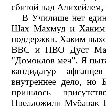
сбитой над Алихейлем, 
В Училище нет единст
Шах Махмуд и Хаким 
поддержки. Хаким выхо
ВВС и ПВО Дуст Мам
"Домоклов меч". Я пыт
кандидатур афганце
внутреннее дело, но 
пришлось присутств
Предложили Мубарак Ш