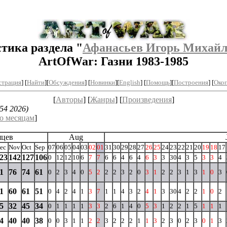
тика раздела "
Афанасьев Игорь Михай
ArtOfWar: Газни 1983-1985
страция
] [
Найти
][
Обсуждения
] [
Новинки
][
English
] [
Помощь
][
Построения
]
[
Окоп
[
Авторы
] [
Жанры
] [
Произведения
]
54 2026)
о месяцам
]
яцев
Aug
ec
Nov
Oct
Sep
07
06
05
04
03
02
01
31
30
29
28
27
26
25
24
23
22
21
20
19
18
17
23
142
127
106
0
12
12
10
6
7
7
6
6
4
6
4
6
3
3
30
4
3
5
3
3
4
1
76
74
61
0
2
3
4
0
5
2
2
2
3
2
0
3
1
2
2
3
1
3
1
0
3
1
60
61
51
0
4
2
4
1
3
7
1
1
4
3
2
4
1
3
30
4
2
2
1
0
2
5
32
45
34
0
1
1
1
1
3
3
2
6
1
4
0
5
3
1
2
2
1
5
1
1
1
4
40
40
38
0
0
3
1
1
2
2
3
2
2
2
1
1
3
2
3
0
2
3
0
1
3