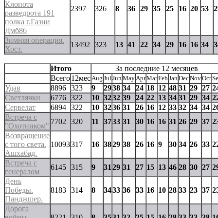
Клопота
2397
326
8
36
29
35
25
16
20
53
2
разведрота 191
полка г.Газни
Дмб86
Зимняя операция.
13492
323
13
41
22
34
29
16
16
34
3
Хост.
Итого
За последние 12 месяцев
Всего
12мес
Aug
Jul
Jun
May
Apr
Mar
Feb
Jan
Dec
Nov
Oct
S
Удав
8896
323
9
29
38
34
24
18
12
48
31
29
27
2
Светлячки
6776
322
10
32
32
39
24
22
13
34
31
29
34
2
Сервелат
6894
322
10
32
36
31
26
16
12
33
32
34
34
2
Встреча с
7702
320
11
37
33
31
30
16
16
31
26
29
37
2
"Охотником"
Возвращение
с того света.
10093
317
16
38
29
38
26
16
9
30
34
26
33
2
Ашхабад.
Встреча с
6145
315
9
31
29
31
27
15
13
46
28
30
27
2
генералом
День
Победы.
8183
314
8
34
33
36
33
16
10
28
33
23
37
2
Панджшер.
Дорога
войны.
8221
310
8
35
31
32
25
15
16
28
33
33
38
1