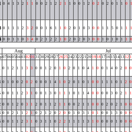
1
0
4
1
3
2
1
1
0
0
2
1
2
2
1
1
0
0
1
2
0
2
0
2
0
1
1
0
8
0
1
1
1
2
3
2
0
0
1
6
1
1
0
2
0
1
0
3
0
0
1
1
5
0
1
1
4
0
0
1
1
0
3
4
0
2
1
2
2
1
0
2
0
2
0
3
0
0
1
0
1
0
1
1
Aug
Jul
p
07
06
05
04
03
02
01
31
30
29
28
27
26
25
24
23
22
21
20
19
18
17
16
15
14
13
12
1
1
0
1
2
1
1
3
3
0
0
1
2
0
1
0
2
0
1
0
4
1
0
0
1
4
0
2
0
0
8
0
1
0
0
2
0
2
0
0
0
1
4
1
0
2
0
1
0
1
0
0
1
1
1
0
1
2
0
5
0
0
1
1
2
3
1
0
0
1
3
0
1
1
1
0
1
1
4
0
0
0
0
3
0
2
1
1
2
0
0
1
2
0
3
1
2
0
1
1
2
1
1
0
0
2
1
1
0
0
0
2
0
2
1
0
0
8
0
0
2
1
1
2
1
0
2
1
2
0
2
0
0
1
0
3
1
0
1
0
0
1
3
0
0
0
6
0
0
1
1
2
3
1
0
3
1
1
0
2
2
1
1
1
1
3
1
0
0
0
0
1
0
0
0