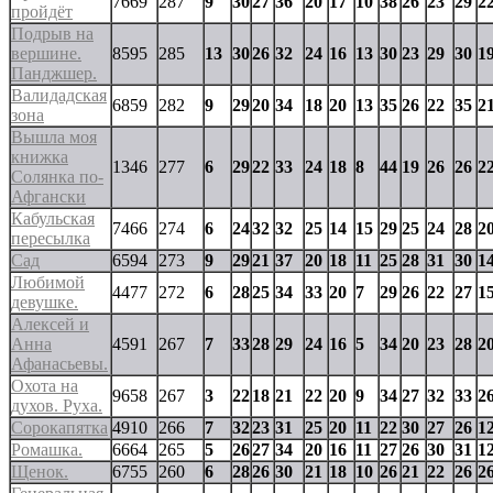
7669
287
9
30
27
36
20
17
10
38
26
23
29
2
пройдёт
Подрыв на
вершине.
8595
285
13
30
26
32
24
16
13
30
23
29
30
1
Панджшер.
Валидадская
6859
282
9
29
20
34
18
20
13
35
26
22
35
2
зона
Вышла моя
книжка
1346
277
6
29
22
33
24
18
8
44
19
26
26
2
Солянка по-
Афгански
Кабульская
7466
274
6
24
32
32
25
14
15
29
25
24
28
2
пересылка
Cад
6594
273
9
29
21
37
20
18
11
25
28
31
30
1
Любимой
4477
272
6
28
25
34
33
20
7
29
26
22
27
1
девушке.
Алексей и
Анна
4591
267
7
33
28
29
24
16
5
34
20
23
28
2
Афанасьевы.
Охота на
9658
267
3
22
18
21
22
20
9
34
27
32
33
2
духов. Руха.
Сорокапятка
4910
266
7
32
23
31
25
20
11
22
30
27
26
1
Ромашка.
6664
265
5
26
27
34
20
16
11
27
26
30
31
1
Щенок.
6755
260
6
28
26
30
21
18
10
26
21
22
26
2