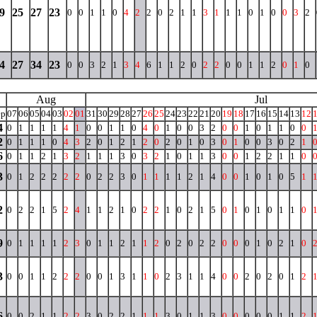
9
25
27
23
0
0
1
1
0
4
2
2
0
2
1
1
3
1
1
1
0
1
0
0
3
2
4
27
34
23
0
0
3
2
1
3
4
6
1
1
2
0
2
2
0
0
1
1
2
0
1
0
Aug
Jul
ep
07
06
05
04
03
02
01
31
30
29
28
27
26
25
24
23
22
21
20
19
18
17
16
15
14
13
12
4
0
1
1
1
1
4
1
0
0
1
1
0
4
0
1
0
0
3
2
0
0
1
0
1
1
0
0
2
0
1
1
1
0
4
3
2
0
1
2
1
2
0
2
0
1
0
3
0
1
0
0
3
0
2
1
6
0
1
1
2
1
3
2
1
1
1
3
0
3
2
1
0
1
1
3
0
0
1
2
2
1
1
0
3
0
1
2
2
2
2
2
0
2
2
3
0
1
1
1
1
2
1
4
0
0
1
0
1
0
5
1
2
0
2
2
1
5
2
4
1
1
2
1
0
2
2
1
0
2
1
5
0
1
0
1
0
1
1
0
9
0
1
1
1
1
2
3
0
1
1
2
1
1
2
0
2
0
2
2
0
0
0
1
0
2
1
0
3
0
0
1
1
2
2
2
0
0
1
3
1
1
0
2
3
1
1
4
0
0
2
0
2
0
1
2
6
0
0
2
1
1
2
2
3
0
2
2
1
1
1
3
0
1
1
3
0
0
0
0
0
1
1
2