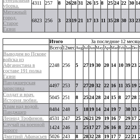
Генеральная
4311
257
8
26
28
31
26
15
8
25
24
22
30
1
уборка.
Мятежный
город.
6823
256
3
23
19
21
17
13
11
35
28
30
33
2
Старое
Газни
Итого
За последние 12 месяц
Всего
12мес
Aug
Jul
Jun
May
Apr
Mar
Feb
Jan
Dec
Выводим во Пскове
войска из
Афганистана в
2248
256
5
27
19
30
20
14
10
39
23
составе 191 полка
Газни
Панджшерская
4497
253
7
27
20
32
22
16
11
35
19
зарисовка
Солдат и врач.
5045
251
8
25
24
28
24
15
8
27
28
История любви.
Храм над водой.
8484
248
5
18
19
14
24
19
7
30
33
Панджшер
Леонид Трофимов.
4531
247
25
26
21
29
19
16
7
29
17
Случай на военной
1424
246
1
25
17
27
26
16
8
22
23
дороге
Дмитрий Афанасьев
5026
243
8
28
32
28
19
17
7
22
21