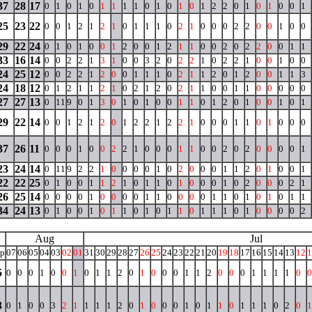
37
28
17
0
1
0
1
0
1
1
1
1
0
1
0
1
0
1
2
2
0
1
0
1
0
0
1
25
23
22
0
0
1
2
1
2
1
0
1
1
1
0
2
1
0
0
0
2
2
0
0
1
0
0
29
22
24
0
1
0
1
0
0
1
2
0
0
1
2
1
1
0
0
2
0
2
2
0
0
1
1
33
16
14
0
0
2
2
1
3
1
0
0
3
2
0
2
2
1
0
2
2
1
0
0
1
0
0
24
25
12
0
0
2
2
1
2
0
0
1
1
1
0
2
1
1
2
0
1
2
0
0
1
1
3
24
18
12
0
1
2
1
1
2
1
0
2
1
2
0
2
1
1
0
0
1
1
0
0
0
0
0
27
27
13
0
11
9
0
1
3
0
1
0
1
0
0
1
1
0
1
2
0
1
0
0
1
0
1
29
22
14
0
0
1
2
1
2
0
1
2
2
1
2
2
1
0
0
0
1
1
0
1
0
0
0
37
26
11
0
0
0
1
0
0
2
2
1
0
0
0
1
1
0
0
2
0
2
0
0
0
0
1
23
24
14
0
11
9
2
2
1
0
0
0
0
1
0
2
0
0
0
1
1
2
0
1
0
0
1
22
22
25
0
1
0
0
1
1
2
1
0
1
1
0
1
0
0
0
1
0
2
0
0
0
2
1
26
25
14
0
0
0
0
1
0
0
0
0
1
1
0
0
0
0
1
1
0
1
0
1
0
1
1
34
24
13
0
1
0
0
1
0
1
1
0
1
0
1
1
0
1
1
1
0
1
0
0
0
0
2
Aug
Jul
ep
07
06
05
04
03
02
01
31
30
29
28
27
26
25
24
23
22
21
20
19
18
17
16
15
14
13
12
1
5
0
0
0
1
0
0
1
0
1
1
2
0
1
0
0
0
1
1
2
0
0
0
1
1
1
1
0
0
3
0
1
0
0
3
2
1
1
1
1
2
0
1
0
0
0
1
0
1
1
0
1
1
1
0
2
0
1