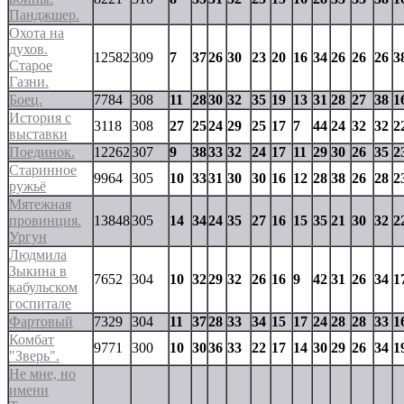
Панджшер.
Охота на
духов.
12582
309
7
37
26
30
23
20
16
34
26
26
26
3
Старое
Газни.
Боец.
7784
308
11
28
30
32
35
19
13
31
28
27
38
1
История с
3118
308
27
25
24
29
25
17
7
44
24
32
32
2
выставки
Поединок.
12262
307
9
38
33
32
24
17
11
29
30
26
35
2
Старинное
9964
305
10
33
31
30
30
16
12
28
38
26
28
2
ружьё
Мятежная
провинция.
13848
305
14
34
24
35
27
16
15
35
21
30
32
2
Ургун
Людмила
Зыкина в
7652
304
10
32
29
32
26
16
9
42
31
26
34
1
кабульском
госпитале
Фартовый
7329
304
11
37
28
33
34
15
17
24
28
28
33
1
Комбат
9771
300
10
30
36
33
22
17
14
30
29
26
34
1
"Зверь".
Не мне, но
имени