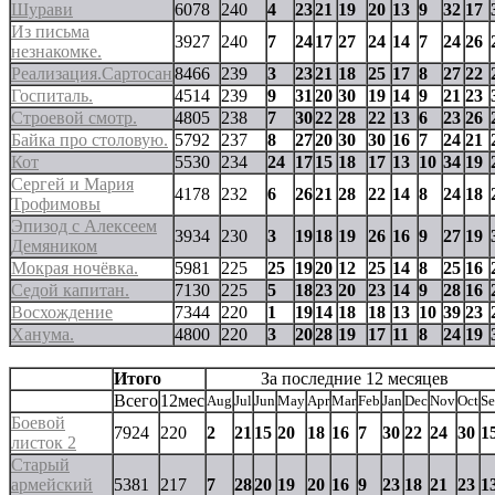
Шурави
6078
240
4
23
21
19
20
13
9
32
17
Из письма
3927
240
7
24
17
27
24
14
7
24
26
незнакомке.
Реализация.Сартосан
8466
239
3
23
21
18
25
17
8
27
22
Госпиталь.
4514
239
9
31
20
30
19
14
9
21
23
Строевой смотр.
4805
238
7
30
22
28
22
13
6
23
26
Байка про столовую.
5792
237
8
27
20
30
30
16
7
24
21
Кот
5530
234
24
17
15
18
17
13
10
34
19
Сергей и Мария
4178
232
6
26
21
28
22
14
8
24
18
Трофимовы
Эпизод с Алексеем
3934
230
3
19
18
19
26
16
9
27
19
Демяником
Мокрая ночёвка.
5981
225
25
19
20
12
25
14
8
25
16
Седой капитан.
7130
225
5
18
23
20
23
14
9
28
16
Восхождение
7344
220
1
19
14
18
18
13
10
39
23
Ханума.
4800
220
3
20
28
19
17
11
8
24
19
Итого
За последние 12 месяцев
Всего
12мес
Aug
Jul
Jun
May
Apr
Mar
Feb
Jan
Dec
Nov
Oct
S
Боевой
7924
220
2
21
15
20
18
16
7
30
22
24
30
1
листок 2
Старый
армейский
5381
217
7
28
20
19
20
16
9
23
18
21
23
1