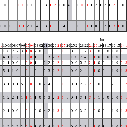
0
0
3
1
1
0
1
0
1
0
3
1
2
1
0
4
1
1
0
0
1
2
1
2
1
2
0
0
1
0
1
1
0
1
2
0
4
0
3
1
1
3
4
0
1
1
1
0
1
0
0
2
1
3
1
0
Jun
11
10
09
08
07
06
05
04
03
02
01
30
29
28
27
26
25
24
23
22
21
20
19
18
17
16
15
14
1
1
0
2
2
3
1
0
2
0
2
1
3
1
1
1
0
5
1
2
3
0
0
0
0
1
0
1
0
4
1
1
2
1
0
0
1
1
0
3
2
3
0
1
1
0
2
4
1
1
0
0
0
1
0
0
0
2
1
0
0
1
0
0
1
1
2
2
2
2
1
1
0
6
5
2
2
1
0
0
1
1
0
0
1
5
1
1
0
1
0
1
0
1
0
3
2
2
1
1
0
0
2
4
1
1
0
0
1
1
0
1
1
3
1
0
1
5
3
0
0
0
2
4
0
1
1
1
0
1
2
2
2
0
0
0
1
2
1
0
2
1
2
2
1
1
1
1
1
0
1
3
2
2
1
1
0
1
3
1
3
0
1
0
0
0
0
1
1
2
1
0
0
1
0
1
0
0
4
2
1
3
1
1
0
0
3
2
1
0
0
0
1
1
0
1
1
1
2
2
2
2
0
0
1
0
2
4
1
2
2
1
0
0
2
3
1
1
0
1
1
1
0
0