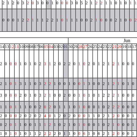
2
1
2
0
3
2
0
3
0
0
1
0
0
0
3
0
5
2
1
2
2
1
1
0
1
0
1
1
0
0
0
1
2
2
1
1
1
2
2
1
0
1
1
1
0
0
2
1
0
0
0
2
1
0
0
2
Jun
14
13
12
11
10
09
08
07
06
05
04
03
02
01
30
29
28
27
26
25
24
23
22
21
20
19
18
17
2
0
0
0
1
0
1
0
2
3
1
2
0
2
2
0
1
0
2
0
1
2
1
2
1
0
0
0
2
1
0
1
3
1
1
0
3
2
2
1
0
0
1
0
0
1
3
0
0
2
1
2
1
0
1
0
3
0
0
0
2
0
1
0
3
2
1
0
0
2
0
0
1
0
1
0
1
2
2
2
1
0
0
0
1
1
0
1
1
1
0
0
2
0
2
0
1
1
1
0
1
0
0
0
1
0
2
2
2
0
0
0
2
0
0
0
2
0
2
0
2
4
0
1
2
0
2
0
0
0
1
1
0
2
1
2
0
0
0
1
0
2
0
1
1
0
0
1
1
1
2
1
0
2
1
0
1
0
0
0
1
0
2
1
0
0
0
1
1
0
1
0
1
0
1
1
2
2
2
2
0
1
1
0
0
6
1
0
6
2
1
2
0
0
0
1