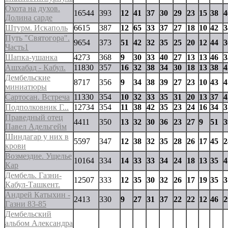
Охота на духов.
16544
393
12
41
37
30
29
23
15
38
4
Долина сарде
Штурм. Искаполь
6615
387
12
65
33
37
27
18
10
42
3
Путь "Святогора".
9654
373
51
42
32
35
25
20
12
44
3
Часть1
Шапка-ушанка
4273
368
9
30
33
40
27
13
13
46
3
Ашхабад - Кабул.
11830
357
16
32
38
34
30
18
13
38
4
Дембельские
8717
356
9
34
38
39
27
23
10
43
4
миниатюры
Сартосан. Встреча
11330
354
10
32
33
35
31
20
13
37
4
Подполковник Г...
12734
354
11
38
42
35
23
24
16
34
3
Праведный отец
4411
350
13
32
30
36
23
27
9
51
3
Павел Адельгейм
Шиндагар у них в
5597
347
12
38
32
35
28
26
17
45
2
крови
Возмездие. Ущелье
10164
334
14
33
33
34
24
18
13
35
4
Кар
Дембель. Газни-
12507
333
12
35
30
32
26
17
19
35
3
Кабул-Ташкент.
Андрей Катыхин -
2413
330
9
27
31
37
22
22
12
46
2
Газни 83-85
Дембельский
альбом Александра