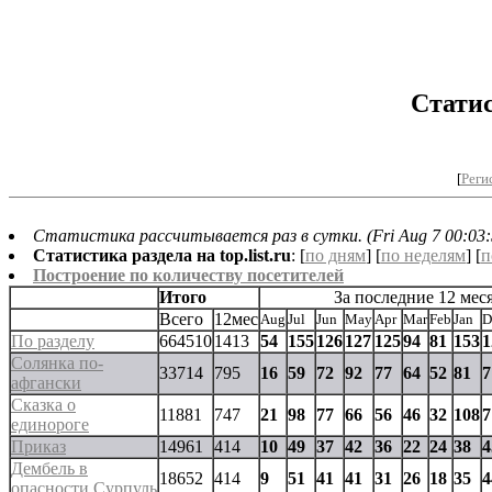
Статис
[
Реги
Статистика рассчитывается раз в сутки. (Fri Aug 7 00:03:
Статистика раздела на top.list.ru
: [
по дням
] [
по неделям
] [
п
Построение по количеству посетителей
Итого
За последние 12 мес
Всего
12мес
Aug
Jul
Jun
May
Apr
Mar
Feb
Jan
D
По разделу
664510
1413
54
155
126
127
125
94
81
153
1
Солянка по-
33714
795
16
59
72
92
77
64
52
81
7
афгански
Сказка о
11881
747
21
98
77
66
56
46
32
108
7
единороге
Приказ
14961
414
10
49
37
42
36
22
24
38
4
Дембель в
18652
414
9
51
41
41
31
26
18
35
4
опасности.Сурпуль