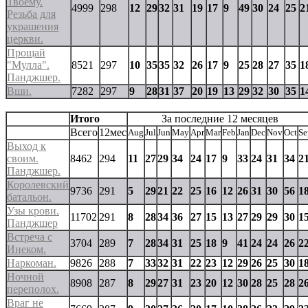
Твоему.
4999
298
12
29
32
31
19
17
9
49
30
24
25
2
Резьба для
украшения
церкви.
Прощай
"Мулла".
8521
297
10
35
35
32
26
17
9
25
28
27
35
1
Панджшер.
Вши.
7282
297
9
28
31
37
20
19
13
29
32
30
35
1
Итого
За последние 12 месяцев
Всего
12мес
Aug
Jul
Jun
May
Apr
Mar
Feb
Jan
Dec
Nov
Oct
Se
Выход к
своим.
8462
294
11
27
29
34
24
17
9
33
24
31
34
2
Панджшер.
Королевский
9736
291
5
29
21
22
25
16
12
26
31
30
56
1
батальон.
Узы крови.
11702
291
8
28
34
36
27
15
13
27
29
29
30
1
Панджшер
Встреча с
3704
289
7
28
34
31
25
18
9
41
24
24
26
2
Инеком.
Наркоман.
9826
288
7
33
32
31
22
23
12
29
26
25
30
1
Ночной
8908
287
8
29
27
31
23
20
12
30
28
25
28
2
переполох.
Враг не