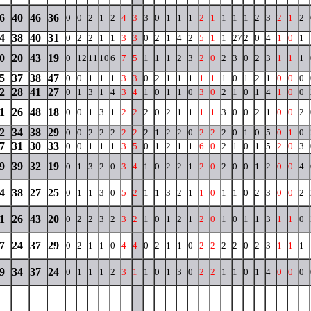
6
40
46
36
0
0
2
1
2
4
3
3
0
1
1
1
2
1
1
1
1
2
3
2
1
2
4
38
40
31
0
2
2
1
1
3
3
0
2
1
4
2
5
1
1
27
2
0
4
1
0
1
0
20
43
19
0
12
11
10
6
7
5
1
1
1
2
3
2
0
2
3
0
2
3
1
1
1
5
37
38
47
0
0
1
1
1
3
3
0
2
1
1
1
1
1
1
0
1
2
1
0
0
0
2
28
41
27
0
1
3
1
4
3
4
1
0
1
1
0
3
0
2
1
0
1
4
1
0
0
1
26
48
18
0
0
1
3
1
2
2
2
0
2
1
1
1
1
3
0
0
2
1
0
0
2
2
34
38
29
0
0
2
2
2
2
2
2
1
2
2
0
2
2
2
0
1
0
5
0
1
0
7
31
30
33
0
0
1
1
1
3
5
0
1
2
1
1
6
0
2
1
0
1
5
2
0
3
9
39
32
19
0
1
3
2
0
3
4
1
0
2
2
1
2
0
2
0
0
1
2
0
0
4
4
38
27
25
0
1
1
3
0
5
2
1
1
3
2
1
1
0
1
1
0
2
3
0
0
2
1
26
43
20
0
2
2
3
2
3
2
1
0
1
2
1
2
0
1
0
1
1
3
1
1
0
7
24
37
29
0
2
1
1
0
4
4
0
2
1
1
0
2
2
2
2
0
2
3
1
1
1
9
34
37
24
0
1
1
1
2
3
1
1
0
1
3
0
2
2
1
1
0
1
4
0
0
0