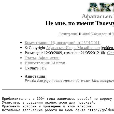
Афанасьев
Не мне, но имени Твоем
[
Регистрация
]
[
Найти
] [
Обсуждения
] [
Комментарии: 16, последний от 25/01/2011.
© Copyright
Афанасьев Игорь Михайлович
(
golden
Размещен: 12/09/2009, изменен: 21/05/2012. 0k.
Ста
Статья
:
Афганистан
Иллюстрации: 14 штук.
Скачать
FB2
Аннотация:
Резьба для украшения храмов божьих. Мои творче
Приблизительно с 1994 года занимаюсь резьбой по дереву.

Учавствую в создании иконостасов для  церквей.

Фрагменты которых и приведены в этом альбоме. 

Остальные творческие работы на моём сайте http://golden