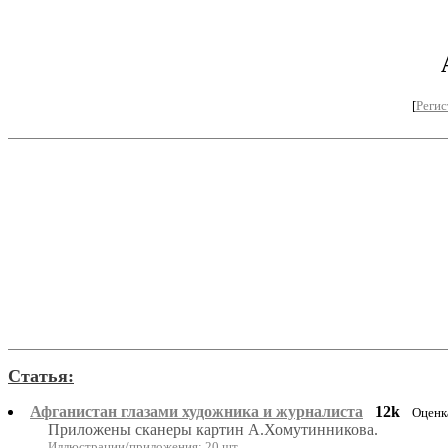
[
Регис
Статья:
Афганистан глазами художника и журналиста
12k
Оценк
Приложены сканеры картин А.Хомутинникова.
Иллюстрации/приложения: 20 шт.