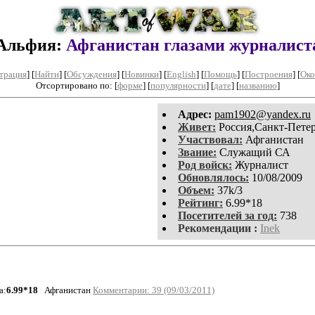
Альфия:
Афганистан глазами журналист
трация
]
[
Найти
] [
Обсуждения
] [
Новинки
] [
English
] [
Помощь
] [
Построения
]
[
Око
Отсортировано по: [
форме
] [
популярности
] [
дате
] [
названию
]
Aдpeс:
pam1902@yandex.ru
Живет:
Россия,Санкт-Пете
Участвовал:
Афганистан
Звание:
Служащий СА
Род войск:
Журналист
Обновлялось:
10/08/2009
Объем:
37k/3
Рейтинг:
6.99*18
Посетителей за год:
738
Рекомендации :
Inek
а:
6.99*18
Афганистан
Комментарии: 39 (09/03/2011)