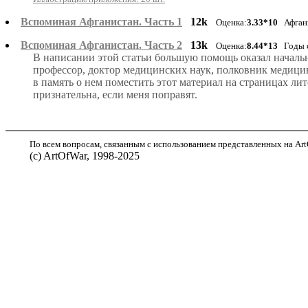
Вспоминая Афганистан. Часть 1
12k
Оценка:
3.33*10
Афган
Вспоминая Афганистан. Часть 2
13k
Оценка:
8.44*13
Годы с
В написании этой статьи большую помощь оказал начал
профессор, доктор медицинских наук, полковник медици
в память о нем поместить этот материал на страницах л
признательна, если меня поправят.
По всем вопросам, связанным с использованием представленных на ArtO
(с) ArtOfWar, 1998-2025