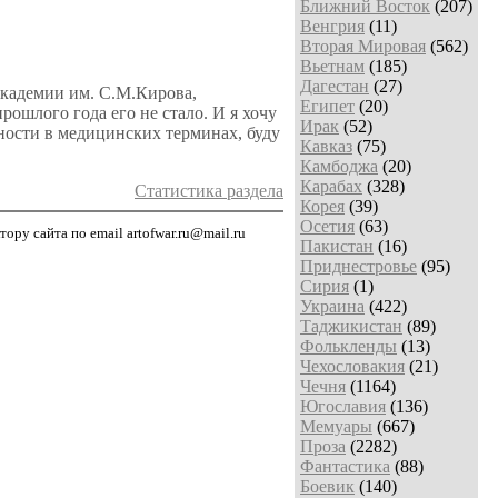
Ближний Восток
(207)
Венгрия
(11)
Вторая Мировая
(562)
Вьетнам
(185)
Дагестан
(27)
кадемии им. С.М.Кирова,
Египет
(20)
шлого года его не стало. И я хочу
Ирак
(52)
ности в медицинских терминах, буду
Кавказ
(75)
Камбоджа
(20)
Карабах
(328)
Статистика раздела
Корея
(39)
Осетия
(63)
ру сайта по email artofwar.ru@mail.ru
Пакистан
(16)
Приднестровье
(95)
Сирия
(1)
Украина
(422)
Таджикистан
(89)
Фолькленды
(13)
Чехословакия
(21)
Чечня
(1164)
Югославия
(136)
Мемуары
(667)
Проза
(2282)
Фантастика
(88)
Боевик
(140)