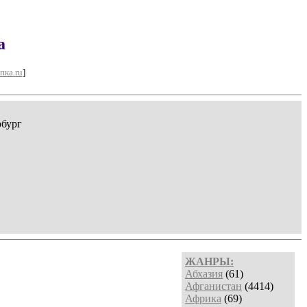
а
пка.ru
]
рбург
ЖАНРЫ:
Абхазия
(61)
Афганистан
(4414)
Африка
(69)