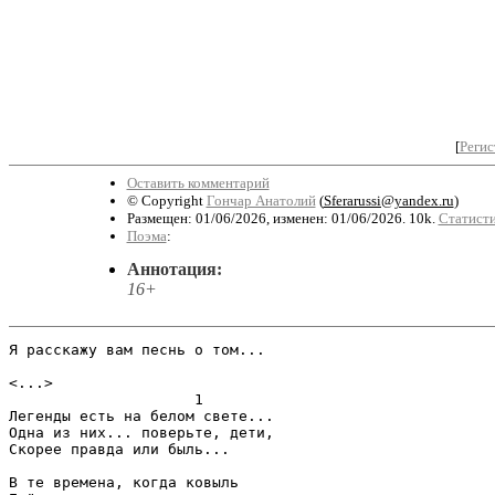
[
Регис
Оставить комментарий
© Copyright
Гончар Анатолий
(
Sferarussi@yandex.ru
)
Размещен: 01/06/2026, изменен: 01/06/2026. 10k.
Статисти
Поэма
:
Аннотация:
16+
Я расскажу вам песнь о том...

<...>

                     1

Легенды есть на белом свете...

Одна из них... поверьте, дети,

Скорее правда или быль...

В те времена, когда ковыль
