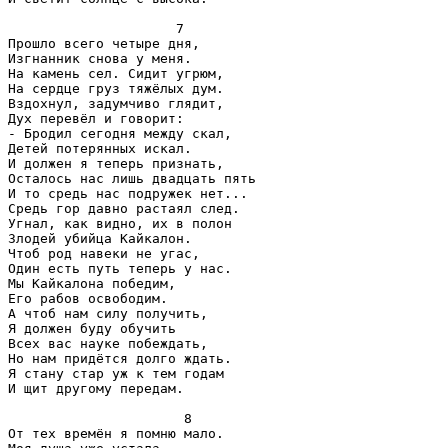
                     7

Прошло всего четыре дня,

Изгнанник снова у меня.

На камень сел. Сидит угрюм,

На сердце груз тяжёлых дум.

Вздохнул, задумчиво глядит,

Дух перевёл и говорит: 

- Бродил сегодня между скал,

Детей потерянных искал.

И должен я теперь признать,

Осталось нас лишь двадцать пять

И то средь нас подружек нет...

Средь гор давно растаял след.

Угнал, как видно, их в полон

Злодей убийца Кайкалон.

Чтоб род навеки не угас,

Один есть путь теперь у нас.

Мы Кайкалона победим,

Его рабов освободим.

А чтоб нам силу получить,

Я должен буду обучить 

Всех вас науке побеждать,

Но нам придётся долго ждать.

Я стану стар уж к тем годам

И щит другому передам.

                      8

От тех времён я помню мало.
