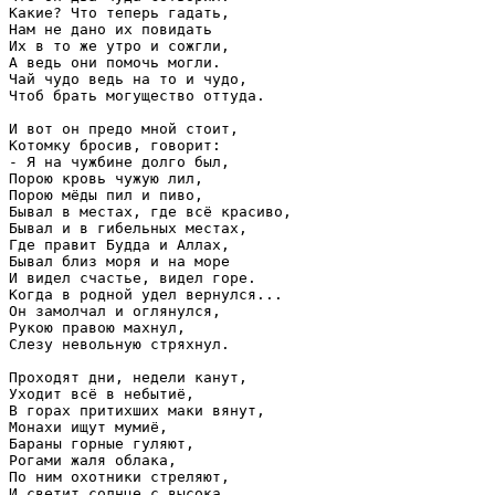
Какие? Что теперь гадать,

Нам не дано их повидать

Их в то же утро и сожгли,

А ведь они помочь могли.

Чай чудо ведь на то и чудо,

Чтоб брать могущество оттуда.

И вот он предо мной стоит,

Котомку бросив, говорит:

- Я на чужбине долго был,

Порою кровь чужую лил,

Порою мёды пил и пиво,

Бывал в местах, где всё красиво,

Бывал и в гибельных местах,

Где правит Будда и Аллах,

Бывал близ моря и на море

И видел счастье, видел горе.

Когда в родной удел вернулся...

Он замолчал и оглянулся,

Рукою правою махнул,

Слезу невольную стряхнул.

Проходят дни, недели канут,

Уходит всё в небытиё,

В горах притихших маки вянут,

Монахи ищут мумиё,

Бараны горные гуляют,

Рогами жаля облака,

По ним охотники стреляют,

И светит солнце с высока.
