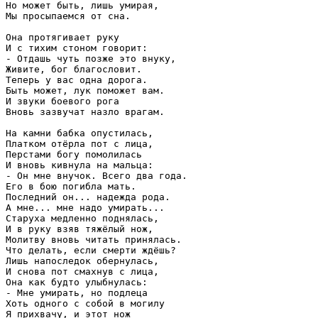
Но может быть, лишь умирая,

Мы просыпаемся от сна. 

Она протягивает руку 

И с тихим стоном говорит:

- Отдашь чуть позже это внуку,

Живите, бог благословит.

Теперь у вас одна дорога.

Быть может, лук поможет вам.

И звуки боевого рога

Вновь зазвучат назло врагам.

На камни бабка опустилась,

Платком отёрла пот с лица,

Перстами богу помолилась

И вновь кивнула на мальца:

- Он мне внучок. Всего два года.

Его в бою погибла мать.

Последний он... надежда рода.

А мне... мне надо умирать...

Старуха медленно поднялась,

И в руку взяв тяжёлый нож,

Молитву вновь читать принялась.

Что делать, если смерти ждёшь?

Лишь напоследок обернулась,

И снова пот смахнув с лица,

Она как будто улыбнулась:

- Мне умирать, но подлеца

Хоть одного с собой в могилу

Я прихвачу, и этот нож
