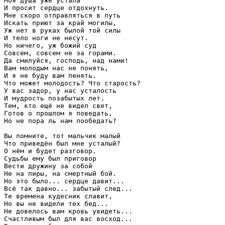
Моя душа уже устала

И просит сердце отдохнуть.

Мне скоро отправляться в путь

Искать приют за край могилы,

Уж нет в руках былой той силы

И тело ноги не несут.

Но ничего, уж божий суд

Совсем, совсем не за горами.

Да смилуйся, господь, над нами!

Вам молодым нас не понять,

И я не буду вам пенять.

Что может молодость? Что старость? 

У вас задор, у нас усталость

И мудрость позабытых лет.

Тем, кто ещё не видел свет,

Готов о прошлом я поведать,

Но не пора ль нам пообедать?

Вы помните, тот мальчик малый

Что приведён был мне усталый?

О нём и будет разговор.

Судьбы ему был приговор

Вести дружину за собой

Не на пиры, на смертный бой.

Но это было... сердце давит...

Всё так давно... забытый след...

Те времена кудесник славит,

Но вы не видели тех бед...                  

Не довелось вам кровь увидеть...

Счастливым был для вас восход...
