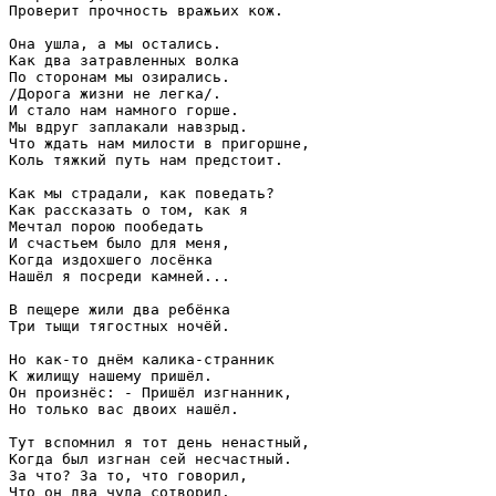
Проверит прочность вражьих кож.

Она ушла, а мы остались.

Как два затравленных волка 

По сторонам мы озирались.

/Дорога жизни не легка/.

И стало нам намного горше.

Мы вдруг заплакали навзрыд.

Что ждать нам милости в пригоршне,

Коль тяжкий путь нам предстоит. 

Как мы страдали, как поведать?

Как рассказать о том, как я

Мечтал порою пообедать

И счастьем было для меня,

Когда издохшего лосёнка

Нашёл я посреди камней...

В пещере жили два ребёнка

Три тыщи тягостных ночёй.

Но как-то днём калика-странник

К жилищу нашему пришёл.

Он произнёс: - Пришёл изгнанник,

Но только вас двоих нашёл.

Тут вспомнил я тот день ненастный,

Когда был изгнан сей несчастный.

За что? За то, что говорил,

Что он два чуда сотворил.
