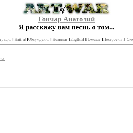
Гончар Анатолий
Я расскажу вам песнь о том...
трация
]
[
Найти
] [
Обсуждения
] [
Новинки
] [
English
] [
Помощь
] [
Построения
]
[
Око
ка.