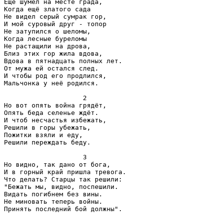
Ещё шумел на месте града,

Когда ещё златого сада

Не видел серый сумрак гор,

И мой суровый друг - топор

Не затупился о шеломы,

Когда лесные буреломы

Не растащили на дрова,

Близ этих гор жила вдова,

Вдова в пятнадцать полных лет.

От мужа ей остался след.

И чтобы род его продлился,

Мальчонка у неё родился.

                    2

Но вот опять война грядёт,

Опять беда селенье ждёт.

И чтоб несчастья избежать, 

Решили в горы убежать,

Пожитки взяли и еду,

Решили переждать беду.

                    3

Но видно, так дано от бога,

И в горный край пришла тревога.

Что делать? Старцы так решили:

"Бежать мы, видно, поспешили.

Видать погибнем без вины.

Не миновать теперь войны.

Принять последний бой должны".
