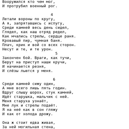
Вооружился кто чем мог,

И протрубил военный рог.

                     4

Летали вороны по кругу,

А я, запрятавшись с испугу,

Среди камней весь день сидел,

Глядел, как наш отряд редел,

Как мчались стрелы, сердце раня.

Кровавый пир, чумная баня.

Плач, крик и вой со всех сторон.

Несут и те, и те урон.

                       5 

Закончен бой. Враги, как тучи,

Берут на приступ наши кручи,

И начинается резня,

И слёзы льются у меня.

                      6 

Среди камней сижу один,

А мне всего лишь пять годин.

Вдруг слышу шорох, стук камней,

Идёт старушка, мальчик с ней.

Меня старуха узнаёт,

Мне лук и стрелы подаёт.

Я на неё как в сон гляжу

И как от холода дрожу.

Она ж стоит едва живая,

За ней могильная стена,
