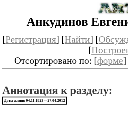
Анкудинов Евген
[
Регистрация
]
[
Найти
] [
Обсуж
[
Построе
Отсортировано по: [
форме
]
Аннотация к разделу:
Даты жизни: 04.11.1923 -- 27.04.2012