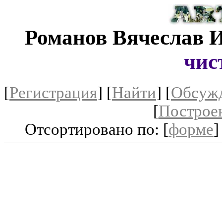
Романов Вячеслав 
чис
[
Регистрация
]
[
Найти
] [
Обсуж
[
Построе
Отсортировано по: [
форме
]