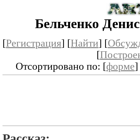
Бельченко Дени
[
Регистрация
]
[
Найти
] [
Обсуж
[
Построе
Отсортировано по: [
форме
]
Рассказ: