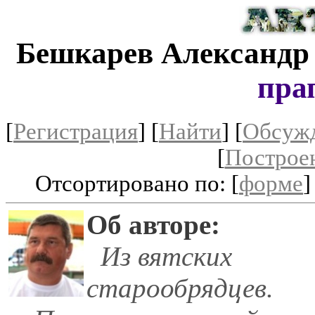
Бешкарев Александр
пра
[
Регистрация
]
[
Найти
] [
Обсуж
[
Построе
Отсортировано по: [
форме
]
Об авторе:
Из вятских
старообрядцев.