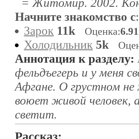
= Житомир. 2002. Кон
Начните знакомство с
:
Зарок
11k
Оценка:
6.9
Холодильник
5k
Оцен
Аннотация к разделу:
фельдъегерь и у меня с
Афгане. О грустном не 
воюет живой человек, 
светит.
Рассказ: