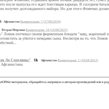
что после выпуска его ждет блестящая карьера. В соседнем бата
, он получит долгожданного майора. Но для этого Фоменко долже
3
Афганистан
Комментарии: 7 (27/09/2019)
Вторая Мировая
Комментарии: 10 (24/08/2025)
ль" Ломов потчевал своим фирменным блюдом "заяц, жаренный п
отомстить за убитого немцами сына. Несмотря на то, что Ломов
ействий...
йдя До Середины"
1k
Афганистан
Комментарии: 1 (18/04/2012)
е Афганистана
tOfWar материалов, обращайтесь напрямую к авторам произведений или к редак