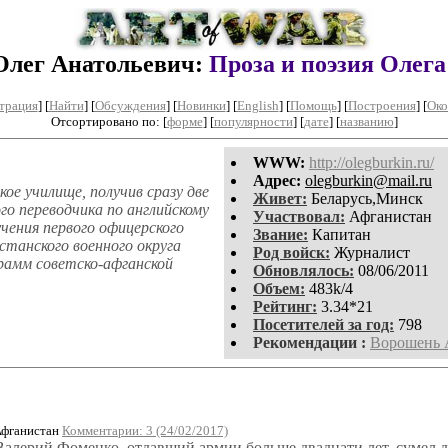
Олег Анатольевич:
Проза и поэзия Олег
трация
]
[
Найти
] [
Обсуждения
] [
Новинки
] [
English
] [
Помощь
] [
Построения
]
[
Око
Отсортировано по: [
форме
] [
популярности
] [
дате
] [
названию
]
WWW:
http://olegburkin.ru/
Aдpeс:
olegburkin@mail.ru
ое училище, получив сразу две
Живет:
Беларусь,Минск
го переводчика по английскому
Участвовал:
Афганистан
чения первого офицерского
Звание:
Капитан
станского военного округа
Род войск:
Журналист
грамм советско-афганской
Обновлялось:
08/06/2011
Объем:
483k/4
Рейтинг:
3.34*21
Посетителей за год:
798
Рекомендации :
Ворошень 
Афганистан
Комментарии: 3 (24/02/2017)
Валерий Фоменко, отдавший армии больше двадцати лет, сумел д