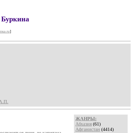
а Буркина
пка.ru
]
А.П.
ЖАНРЫ:
Абхазия
(61)
Афганистан
(4414)
ослужиться лишь до капитана,