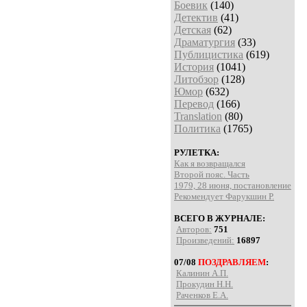
Боевик
(140)
Детектив
(41)
Детская
(62)
Драматургия
(33)
Публицистика
(619)
История
(1041)
Литобзор
(128)
Юмор
(632)
Перевод
(166)
Translation
(80)
Политика
(1765)
РУЛЕТКА:
Как я возвращался
Второй пояс. Часть
1979, 28 июня, постановление
Рекомендует Фарукшин Р.
ВСЕГО В ЖУРНАЛЕ:
Авторов:
751
Произведений:
16897
07/08
ПОЗДРАВЛЯЕМ
:
Калинин А.П.
Прокудин Н.Н.
Раченков Е.А.