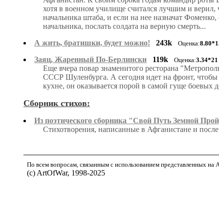
хотя в военном училище считался лучшим и верил, 
начальника штаба, и если на нее назначат Фоменко
начальника, послать солдата на верную смерть...
А жить, братишки, будет можно!
243k
Оценка:
8.80*1
Заяц, Жаренный По-Берлински
119k
Оценка:
3.34*21
Еще вчера повар знаменитого ресторана "Метропо
СССР Шуленбурга. А сегодня идет на фронт, чтобы 
кухне, он оказывается порой в самой гуще боевых д
Сборник стихов:
Из поэтического сборника "Свой Путь Земной Про
Стихотворения, написанные в Афганистане и посл
По всем вопросам, связанным с использованием представленных на Ar
(с) ArtOfWar, 1998-2025