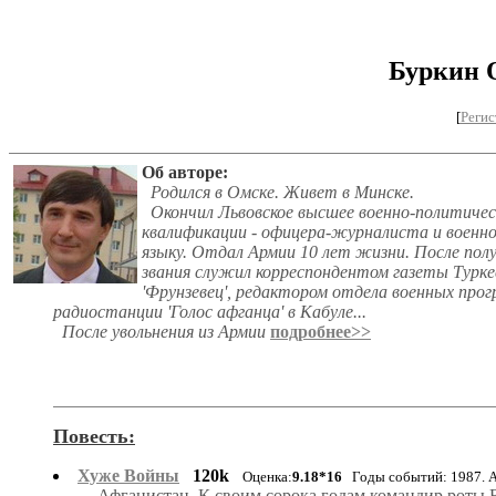
Буркин 
[
Регис
Об авторе:
Родился в Омске. Живет в Минске.
Окончил Львовское высшее военно-политическ
квалификации - офицера-журналиста и военно
языку. Отдал Армии 10 лет жизни. После полу
звания служил корреспондентом газеты Турке
'Фрунзевец', редактором отдела военных про
радиостанции 'Голос афганца' в Кабуле...
После увольнения из Армии
подробнее>>
Повесть:
Хуже Войны
120k
Оценка:
9.18*16
Годы событий: 1987. 
Афганистан. К своим сорока годам командир роты 