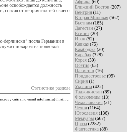
Африка
(69)
льоне освобождается должность
Ближний Восток
(207)
н, спасая от неприятностей своего
Венгрия
(11)
Вторая Мировая
(562)
Вьетнам
(185)
Дагестан
(27)
Египет
(20)
Ирак
(52)
о-берлински" посла Германии в
Кавказ
(75)
 служит поваром на полковой
Камбоджа
(20)
Карабах
(328)
Корея
(39)
Осетия
(63)
Пакистан
(16)
Приднестровье
(95)
Сирия
(1)
Украина
(422)
Статистика раздела
Таджикистан
(89)
Фолькленды
(13)
тору сайта по email artofwar.ru@mail.ru
Чехословакия
(21)
Чечня
(1164)
Югославия
(136)
Мемуары
(667)
Проза
(2282)
Фантастика
(88)