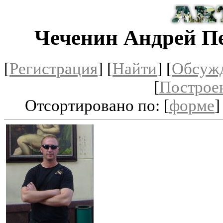
Чеченин Андрей П
[
Регистрация
]
[
Найти
] [
Обсуж
[
Построе
Отсортировано по: [
форме
]