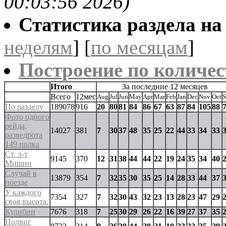
00:03:56 2026)
Статистика раздела на t
неделям
] [
по месяцам
]
Построение по количес
Итого
За последние 12 месяцев
Всего
12мес
Aug
Jul
Jun
May
Apr
Mar
Feb
Jan
Dec
Nov
Oct
S
По разделу
189078
916
20
80
81
84
86
67
63
87
84
105
88
Фото одного
рейда,
14027
381
7
30
37
48
35
25
22
44
33
34
33
разведрота
149 полка
Ст. л-т
9145
370
12
31
38
44
44
22
19
24
35
34
40
Мишин
Случай в
13879
354
7
32
35
30
35
25
14
28
33
44
37
поезде
У каждого
7354
327
7
32
30
43
32
23
13
28
23
47
29
своя высота.
Кулибин
7676
318
7
25
30
29
26
22
16
39
27
37
35
Подвиг