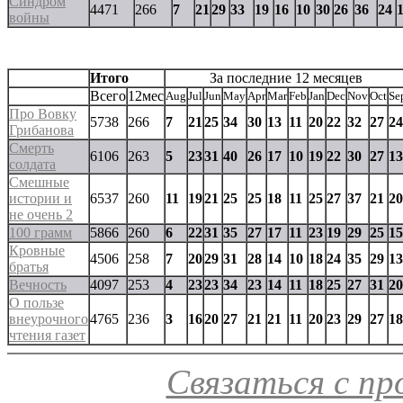
Синдром
4471
266
7
21
29
33
19
16
10
30
26
36
24
войны
Итого
За последние 12 месяцев
Всего
12мес
Aug
Jul
Jun
May
Apr
Mar
Feb
Jan
Dec
Nov
Oct
Se
Про Вовку
5738
266
7
21
25
34
30
13
11
20
22
32
27
24
Грибанова
Смерть
6106
263
5
23
31
40
26
17
10
19
22
30
27
13
солдата
Смешные
истории и
6537
260
11
19
21
25
25
18
11
25
27
37
21
20
не очень 2
100 грамм
5866
260
6
22
31
35
27
17
11
23
19
29
25
15
Кровные
4506
258
7
20
29
31
28
14
10
18
24
35
29
13
братья
Вечность
4097
253
4
23
23
34
23
14
11
18
25
27
31
20
О пользе
внеурочного
4765
236
3
16
20
27
21
21
11
20
23
29
27
18
чтения газет
Связаться с п