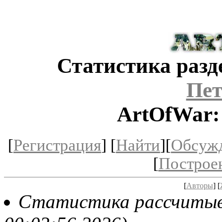
Статистика разд
Пет
ArtOfWar:
[
Регистрация
] [
Найти
][
Обсуж
[
Построе
[
Авторы
] [
Статистика рассчитывае