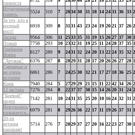
8732
314
9
26
30
44
28
21
10
23
32
35
29
танкиста
Изувеченная
5524
310
7
28
34
30
31
18
14
24
31
36
33
память.
За тех, кто в
полный
6918
309
8
31
31
43
23
24
19
20
21
37
26
рост!
Засада
9564
306
11
25
33
35
31
19
15
26
27
37
30
Пожар
7758
293
10
23
32
31
19
25
11
24
28
37
35
Грибанов
8127
289
9
24
31
32
24
20
13
22
24
35
32
Вовка
"Дружок"
6376
287
8
28
29
31
28
17
20
26
26
27
28
Смешные и
не очень
6861
286
7
24
25
30
32
21
17
27
18
36
25
истории
Крик
7940
284
5
27
29
29
21
15
11
22
42
34
26
12 застава
7276
284
8
22
37
37
30
15
14
26
20
31
24
"Боевой"
7142
281
10
24
31
35
25
20
10
16
24
32
31
орден
Искупались
6979
281
8
29
26
36
22
17
11
19
26
37
31
называется...
20-ти
летним
5714
276
7
20
29
37
27
20
16
22
23
27
30
пацанам!