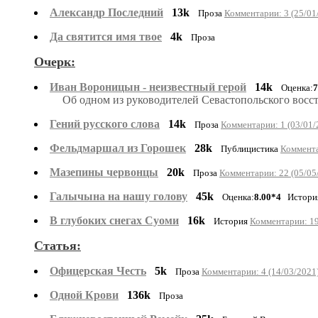
Александр Последний
13k
Проза
Комментарии: 3 (25/01
Да святится имя твое
4k
Проза
Очерк:
Иван Вороницын - неизвестный герой
14k
Оценка:
7
Об одном из руководителей Севастопольского восс
Гений русского слова
14k
Проза
Комментарии: 1 (03/01/
Фельдмаршал из Горошек
28k
Публицистика
Коммента
Мазепины червонцы
20k
Проза
Комментарии: 22 (05/05
Галычына на нашу голову
45k
Оценка:
8.00*4
Истори
В глубоких снегах Суоми
16k
История
Комментарии: 19
Статья:
Офицерская Честь
5k
Проза
Комментарии: 4 (14/03/2021
Одной Крови
136k
Проза