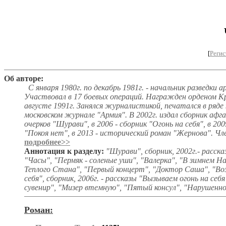
[
Регис
Об авторе:
С января 1980г. по декабрь 1981г. - начальник разведки а
Участвовал в 17 боевых операций. Награжден орденом Кра
августе 1991г. Занялся журналистикой, печатался в ряде
московском журнале "Армия". В 2002г. издал сборник афга
очерков "Шурави", в 2006 - сборник "Огонь на себя", в 20
"Покоя нет", в 2013 - исторический роман "Жернова". Ч
подробнее>>
Аннотация к разделу:
"Шурави", сборник, 2002г.- расск
"Часы", "Пермяк - соленые уши", "Валерка", "В зимнем 
Теплого Стана", "Первый концерт", "Доктор Саша", "Воз
себя", сборник, 2006г. - рассказы "Вызываем огонь на себ
сувенир", "Мизер втемную", "Пятый консул", "Нарушенно
Роман: