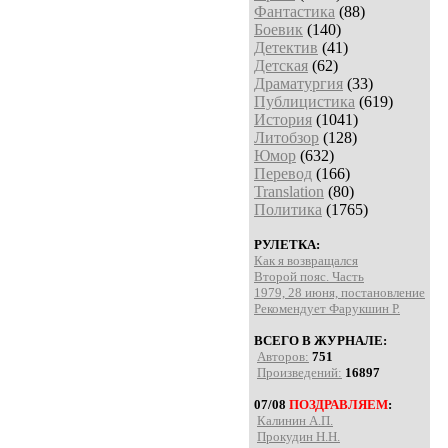
Фантастика
(88)
Боевик
(140)
Детектив
(41)
Детская
(62)
Драматургия
(33)
Публицистика
(619)
История
(1041)
Литобзор
(128)
Юмор
(632)
Перевод
(166)
Translation
(80)
Политика
(1765)
РУЛЕТКА:
Как я возвращался
Второй пояс. Часть
1979, 28 июня, постановление
Рекомендует Фарукшин Р.
ВСЕГО В ЖУРНАЛЕ:
Авторов:
751
Произведений:
16897
07/08
ПОЗДРАВЛЯЕМ
:
Калинин А.П.
Прокудин Н.Н.