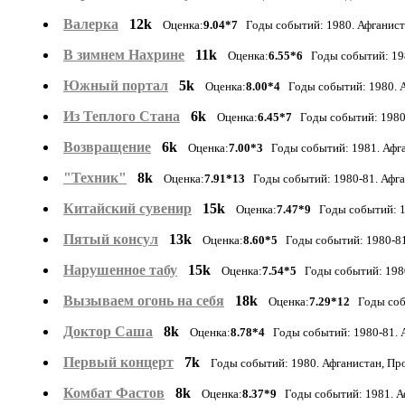
Валерка
12k
Оценка:
9.04*7
Годы событий: 1980. Афганист
В зимнем Нахрине
11k
Оценка:
6.55*6
Годы событий: 198
Южный портал
5k
Оценка:
8.00*4
Годы событий: 1980. А
Из Теплого Стана
6k
Оценка:
6.45*7
Годы событий: 1980.
Возвращение
6k
Оценка:
7.00*3
Годы событий: 1981. Афга
"Техник"
8k
Оценка:
7.91*13
Годы событий: 1980-81. Афга
Китайский сувенир
15k
Оценка:
7.47*9
Годы событий: 1
Пятый консул
13k
Оценка:
8.60*5
Годы событий: 1980-81
Нарушенное табу
15k
Оценка:
7.54*5
Годы событий: 1980
Вызываем огонь на себя
18k
Оценка:
7.29*12
Годы собы
Доктор Саша
8k
Оценка:
8.78*4
Годы событий: 1980-81. 
Первый концерт
7k
Годы событий: 1980. Афганистан, Пр
Комбат Фастов
8k
Оценка:
8.37*9
Годы событий: 1981. Аф