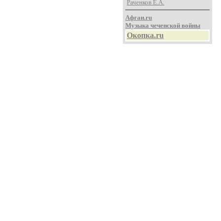
Раченков Е.А.
Афган.ru
Музыка чеченской войны
Окопка.ru