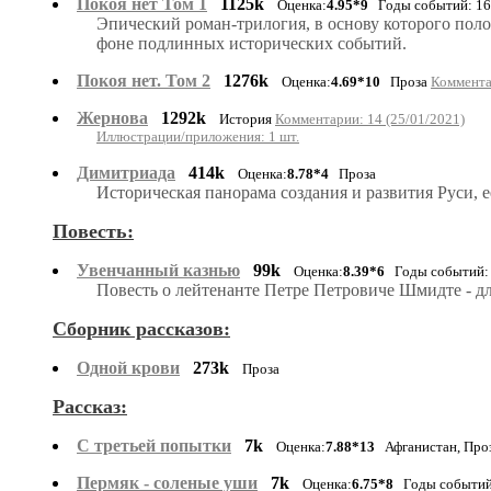
Покоя нет Том 1
1125k
Оценка:
4.95*9
Годы событий: 16
Эпический роман-трилогия, в основу которого поло
фоне подлинных исторических событий.
Покоя нет. Том 2
1276k
Оценка:
4.69*10
Проза
Коммента
Жернова
1292k
История
Комментарии: 14 (25/01/2021)
Иллюстрации/приложения: 1 шт.
Димитриада
414k
Оценка:
8.78*4
Проза
Историческая панорама создания и развития Руси, 
Повесть:
Увенчанный казнью
99k
Оценка:
8.39*6
Годы событий: 
Повесть о лейтенанте Петре Петровиче Шмидте - для
Сборник рассказов:
Одной крови
273k
Проза
Рассказ:
С третьей попытки
7k
Оценка:
7.88*13
Афганистан, Про
Пермяк - соленые уши
7k
Оценка:
6.75*8
Годы событий: