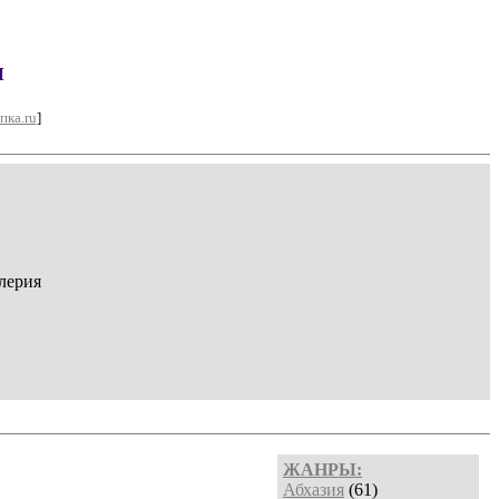
н
пка.ru
]
лерия
ЖАНРЫ:
Абхазия
(61)