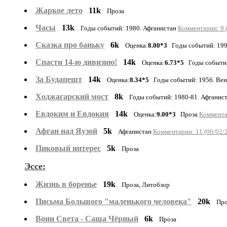
Жаркое лето
11k
Проза
Часы
13k
Годы событий: 1980. Афганистан
Комментарии: 9 
Cказка про баньку
6k
Оценка:
8.00*3
Годы событий: 199
Спасти 14-ю дивизию!
14k
Оценка:
6.73*5
Годы событий
За Будапешт
14k
Оценка:
8.34*5
Годы событий: 1956. Вен
Ходжагарский мост
8k
Годы событий: 1980-81. Афганис
Евдоким и Евдокия
14k
Оценка:
9.00*3
Проза
Коммента
Афган над Яузой
5k
Афганистан
Комментарии: 11 (06/02/
Пиковый интерес
5k
Проза
Эссе:
Жизнь в боренье
19k
Проза, Литобзор
Письма Большого "маленького человека"
20k
Про
Воин Света - Саша Чёрный
6k
Проза