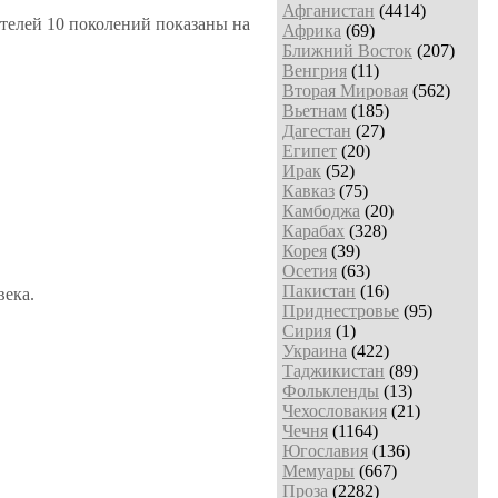
Афганистан
(4414)
ителей 10 поколений показаны на
Африка
(69)
Ближний Восток
(207)
Венгрия
(11)
Вторая Мировая
(562)
Вьетнам
(185)
Дагестан
(27)
Египет
(20)
Ирак
(52)
Кавказ
(75)
Камбоджа
(20)
Карабах
(328)
Корея
(39)
Осетия
(63)
Пакистан
(16)
века.
Приднестровье
(95)
Сирия
(1)
Украина
(422)
Таджикистан
(89)
Фолькленды
(13)
Чехословакия
(21)
Чечня
(1164)
Югославия
(136)
Мемуары
(667)
Проза
(2282)