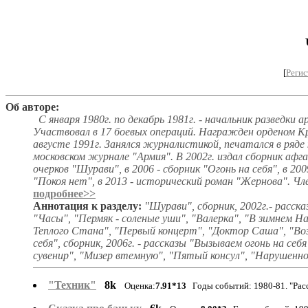
[
Регис
Об авторе:
С января 1980г. по декабрь 1981г. - начальник разведки а
Участвовал в 17 боевых операций. Награжден орденом Кра
августе 1991г. Занялся журналистикой, печатался в ряде
московском журнале "Армия". В 2002г. издал сборник афга
очерков "Шурави", в 2006 - сборник "Огонь на себя", в 20
"Покоя нет", в 2013 - исторический роман "Жернова". Ч
подробнее>>
Аннотация к разделу:
"Шурави", сборник, 2002г.- расск
"Часы", "Пермяк - соленые уши", "Валерка", "В зимнем 
Теплого Стана", "Первый концерт", "Доктор Саша", "Воз
себя", сборник, 2006г. - рассказы "Вызываем огонь на себ
сувенир", "Мизер втемную", "Пятый консул", "Нарушенно
"Техник"
8k
Оценка:
7.91*13
Годы событий: 1980-81. "Расс