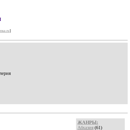
н
пка.ru
]
лерия
ЖАНРЫ:
Абхазия
(61)