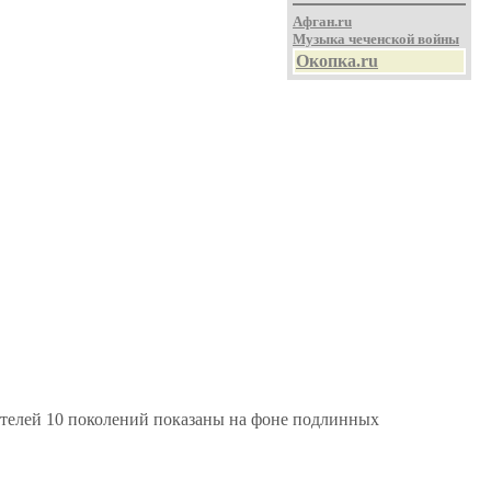
Афган.ru
Музыка чеченской войны
Окопка.ru
ителей 10 поколений показаны на фоне подлинных