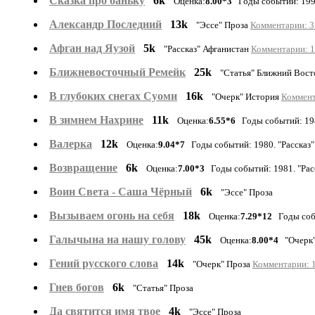
Cказка про баньку
6k
Оценка:
8.00*3
Годы событий: 1991
Александр Последний
13k
"Эссе" Проза
Комментарии: 3
Афган над Яузой
5k
"Рассказ" Афганистан
Комментарии: 1
Ближневосточный Ремейк
25k
"Статья" Ближний Вост
В глубоких снегах Суоми
16k
"Очерк" История
Коммент
В зимнем Нахрине
11k
Оценка:
6.55*6
Годы событий: 198
Валерка
12k
Оценка:
9.04*7
Годы событий: 1980. "Рассказ"
Возвращение
6k
Оценка:
7.00*3
Годы событий: 1981. "Расс
Воин Света - Саша Чёрный
6k
"Эссе" Проза
Вызываем огонь на себя
18k
Оценка:
7.29*12
Годы собы
Галычына на нашу голову
45k
Оценка:
8.00*4
"Очерк"
Гений русского слова
14k
"Очерк" Проза
Комментарии: 1
Гнев богов
6k
"Статья" Проза
Да святится имя твое
4k
"Эссе" Проза