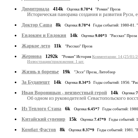
Димитриада
414k
Оценка:
8.78*4
"Роман" Проза
Историческая панорама создания и развития Руси, 
Доктор Саша
8k
Оценка:
8.78*4
Годы событий: 1980-81. "
Евдоким и Евдокия
14k
Оценка:
9.00*3
"Рассказ" Проза
Жаркое лето
11k
"Рассказ" Проза
Жернова
1292k
"Роман" История
Комментарии: 14 (25/01/2
Иллюстрации/приложения: 1 шт.
Жизнь в боренье
19k
"Эссе" Проза, Литобзор
За Будапешт
14k
Оценка:
8.34*5
Годы событий: 1956. "Рас
Иван Вороницын - неизвестный герой
14k
Оценка:
7
Об одном из руководителей Севастопольского восс
Из Теплого Стана
6k
Оценка:
6.45*7
Годы событий: 1980.
Китайский сувенир
15k
Оценка:
7.47*9
Годы событий: 19
Комбат Фастов
8k
Оценка:
8.37*9
Годы событий: 1981. "Р