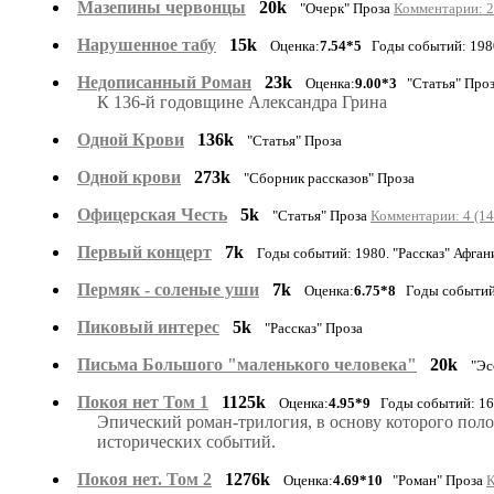
Мазепины червонцы
20k
"Очерк" Проза
Комментарии: 2
Нарушенное табу
15k
Оценка:
7.54*5
Годы событий: 1980.
Недописанный Роман
23k
Оценка:
9.00*3
"Статья" Про
К 136-й годовщине Александра Грина
Одной Крови
136k
"Статья" Проза
Одной крови
273k
"Сборник рассказов" Проза
Офицерская Честь
5k
"Статья" Проза
Комментарии: 4 (14
Первый концерт
7k
Годы событий: 1980. "Рассказ" Афган
Пермяк - соленые уши
7k
Оценка:
6.75*8
Годы событий: 
Пиковый интерес
5k
"Рассказ" Проза
Письма Большого "маленького человека"
20k
"Эс
Покоя нет Том 1
1125k
Оценка:
4.95*9
Годы событий: 165
Эпический роман-трилогия, в основу которого пол
исторических событий.
Покоя нет. Том 2
1276k
Оценка:
4.69*10
"Роман" Проза
К