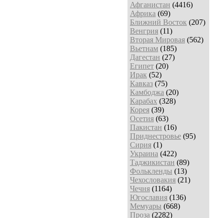
Афганистан
(4416)
Африка
(69)
Ближний Восток
(207)
Венгрия
(11)
Вторая Мировая
(562)
Вьетнам
(185)
Дагестан
(27)
Египет
(20)
Ирак
(52)
Кавказ
(75)
Камбоджа
(20)
Карабах
(328)
Корея
(39)
Осетия
(63)
Пакистан
(16)
Приднестровье
(95)
Сирия
(1)
Украина
(422)
Таджикистан
(89)
Фолькленды
(13)
Чехословакия
(21)
Чечня
(1164)
Югославия
(136)
Мемуары
(668)
Проза
(2282)