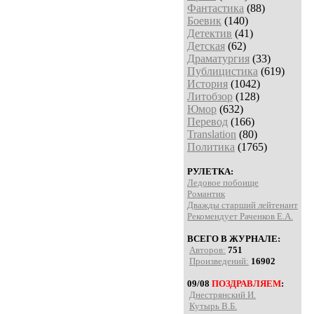
Фантастика
(88)
Боевик
(140)
Детектив
(41)
Детская
(62)
Драматургия
(33)
Публицистика
(619)
История
(1042)
Литобзор
(128)
Юмор
(632)
Перевод
(166)
Translation
(80)
Политика
(1765)
РУЛЕТКА:
Ледовое побоище
Романтик
Дважды старший лейтенант
Рекомендует Раченков Е.А.
ВСЕГО В ЖУРНАЛЕ:
Авторов:
751
Произведений:
16902
09/08
ПОЗДРАВЛЯЕМ
:
Днестрянский И.
Кутырь В.Б.