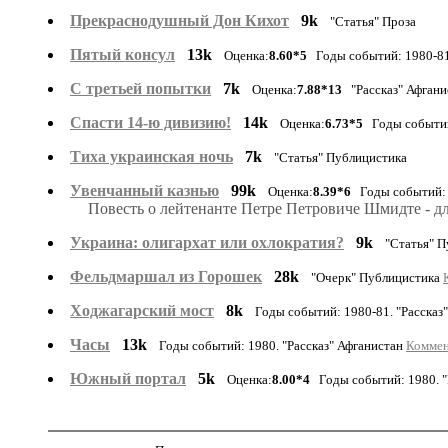
Прекраснодушный Дон Кихот
9k
"Статья" Проза
Пятый консул
13k
Оценка:
8.60*5
Годы событий: 1980-81.
С третьей попытки
7k
Оценка:
7.88*13
"Рассказ" Афгани
Спасти 14-ю дивизию!
14k
Оценка:
6.73*5
Годы событий:
Тиха украинская ночь
7k
"Статья" Публицистика
Увенчанный казнью
99k
Оценка:
8.39*6
Годы событий: 
Повесть о лейтенанте Петре Петровиче Шмидте - для
Украина: олигархат или охлократия?
9k
"Статья" 
Фельдмаршал из Горошек
28k
"Очерк" Публицистика
Ходжагарский мост
8k
Годы событий: 1980-81. "Рассказ
Часы
13k
Годы событий: 1980. "Рассказ" Афганистан
Коммен
Южный портал
5k
Оценка:
8.00*4
Годы событий: 1980. "