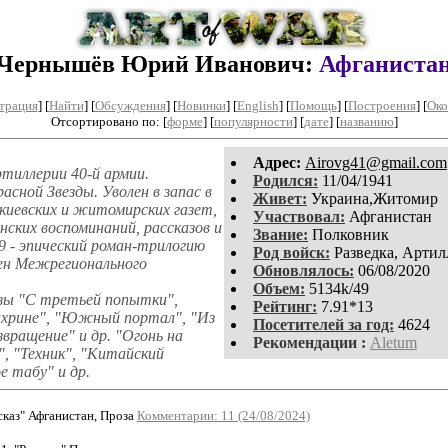
Чернышёв Юрий Иванович:
Афганиста
трация
]
[
Найти
] [
Обсуждения
] [
Новинки
] [
English
] [
Помощь
] [
Построения
]
[
Око
Отсортировано по: [
форме
] [
популярности
] [
дате
] [
названию
]
Aдpeс:
Airovg41@gmail.com
ртиллерии 40-й армии.
Родился:
11/04/1941
сной Звезды. Уволен в запас в
Живет:
Украина,Житомир
 киевских и житомирских газет,
Участвовал:
Афганистан
нских воспоминаний, рассказов и
Звание:
Полковник
09 - эпический роман-трилогию
Род войск:
Разведка, Артил
лен Межрегионального
Обновлялось:
06/08/2020
Объем:
5134k/49
азы "С третьей попытки",
Рейтинг:
7.91*13
Нахрине", "Южный портал", "Из
Посетителей за год:
4624
вращение" и др. "Огонь на
Рекомендации :
Aletum
я", "Техник", "Китайский
е табу" и др.
каз" Афганистан, Проза
Комментарии: 11 (24/08/2024)