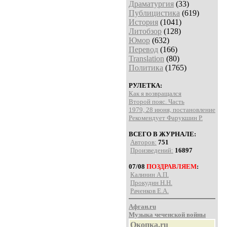
Драматургия
(33)
Публицистика
(619)
История
(1041)
Литобзор
(128)
Юмор
(632)
Перевод
(166)
Translation
(80)
Политика
(1765)
РУЛЕТКА:
Как я возвращался
Второй пояс. Часть
1979, 28 июня, постановление
Рекомендует Фарукшин Р.
ВСЕГО В ЖУРНАЛЕ:
Авторов:
751
Произведений:
16897
07/08
ПОЗДРАВЛЯЕМ
:
Калинин А.П.
Прокудин Н.Н.
Раченков Е.А.
Афган.ru
Музыка чеченской войны
Окопка.ru