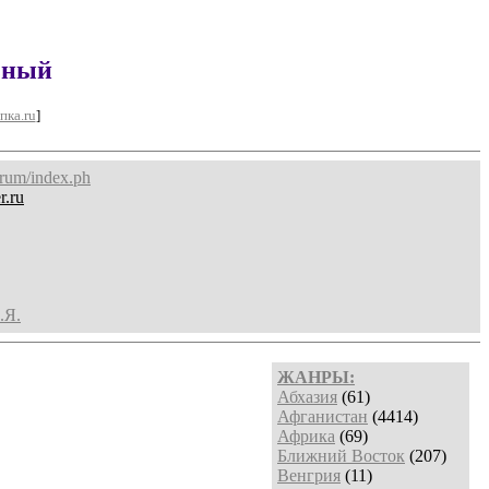
зный
пка.ru
]
forum/index.ph
r.ru
.Я.
ЖАНРЫ:
Абхазия
(61)
Афганистан
(4414)
Африка
(69)
Ближний Восток
(207)
Венгрия
(11)