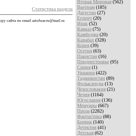
Вторая Мировая
(562)
Вьетнам
(185)
Статистика раздела
Дагестан
(27)
Египет
(20)
у сайта по email artofwar.ru@mail.ru
Ирак
(52)
Кавказ
(75)
Камбоджа
(20)
Карабах
(328)
Корея
(39)
Осетия
(63)
Пакистан
(16)
Приднестровье
(95)
Сирия
(1)
Украина
(422)
Таджикистан
(89)
Фолькленды
(13)
Чехословакия
(21)
Чечня
(1164)
Югославия
(136)
Мемуары
(667)
Проза
(2282)
Фантастика
(88)
Боевик
(140)
Детектив
(41)
Детская
(62)