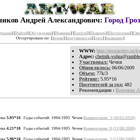
ников Андрей Александрович:
Город Гро
трация
]
[
Найти
] [
Обсуждения
] [
Новинки
] [
English
] [
Помощь
] [
Построения
]
[
Око
Отсортировано по: [
форме
] [
популярности
] [
дате
] [
названию
]
WWW:
http://groznentsy.ru/
Aдpeс:
chetnik-volga@ramble
Участвовал:
Чечня
Обновлялось:
06/06/2009
Объем:
77k/3
Рейтинг:
5.95*16
Посетителей за год:
482
Рекомендации :
Воронин А
нка:
5.95*16
Годы событий: 1994-1995. Чечня
Комментарии: 3 (26/03/2020)
нка:
4.21*10
Годы событий: 1994-1995. Чечня
Комментарии: 8 (13/08/2009)
нка:
5.96*10
Годы событий: 1994-1995. Чечня
Комментарии: 3 (15/06/2009)