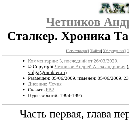
Четников Анд
Сталкер. Хроника Та
[
Регистрация
]
[
Найти
] [
Обсуждения
] [
Комментарии: 3, последний от 26/03/2020.
© Copyright
Четников Андрей Александрович
(
volga@rambler.ru
)
Размещен: 05/06/2009, изменен: 05/06/2009. 23
Дневник
:
Чечня
Скачать
FB2
Годы событий: 1994-1995
Часть первая, глава пер