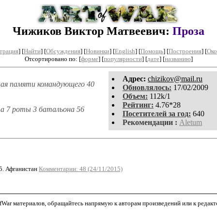
Чижиков Виктор Матвеевич:
Проза
трация
]
[
Найти
] [
Обсуждения
] [
Новинки
] [
English
] [
Помощь
] [
Построения
]
[
Око
Отсортировано по: [
форме
] [
популярности
] [
дате
] [
названию
]
Aдpeс:
chizikov@mail.ru
ная памяти командующего 40
Обновлялось:
17/02/2009
Объем:
112k/1
Рейтинг:
4.76*28
та 7 роты 3 батальона 56
Посетителей за год:
640
Рекомендации :
Aletum
5. Афганистан
Комментарии: 48 (24/11/2015)
War материалов, обращайтесь напрямую к авторам произведений или к редактор