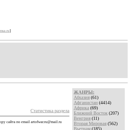
пка.ru
]
ЖАНРЫ:
Абхазия
(61)
Афганистан
(4414)
Африка
(69)
Статистика раздела
Ближний Восток
(207)
Венгрия
(11)
у сайта по email artofwar.ru@mail.ru
Вторая Мировая
(562)
Вьетнам
(185)