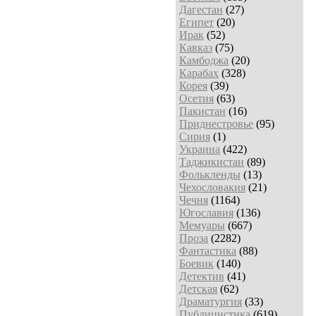
Дагестан
(27)
Египет
(20)
Ирак
(52)
Кавказ
(75)
Камбоджа
(20)
Карабах
(328)
Корея
(39)
Осетия
(63)
Пакистан
(16)
Приднестровье
(95)
Сирия
(1)
Украина
(422)
Таджикистан
(89)
Фолькленды
(13)
Чехословакия
(21)
Чечня
(1164)
Югославия
(136)
Мемуары
(667)
Проза
(2282)
Фантастика
(88)
Боевик
(140)
Детектив
(41)
Детская
(62)
Драматургия
(33)
Публицистика
(619)