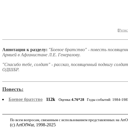
[
Регис
Аннотация к разделу:
"Боевое братство" - повесть посвящен
Армией в Афганистане Л.Е. Генералову.
"Спасибо тебе, солдат" - рассказ, посвященный подвигу солда
ОДШБР.
Повесть:
Боевое братство
112k
Оценка:
4.76*28
Годы событий: 1984-198
По всем вопросам, связанным с использованием представленных на ArtOf
(с) ArtOfWar, 1998-2025