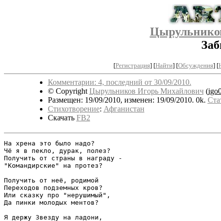
Цырульнико
Заб
[
Регистрация
]
[
Найти
] [
Обсуждения
] [
Комментарии: 4, последний от 30/09/2010.
© Copyright
Цырульников Игорь Михайлович
(
igo
Размещен: 19/09/2010, изменен: 19/09/2010. 0k.
Ста
Стихотворение
:
Афганистан
Скачать
FB2
На хрена это было надо?

Чё я в пекло, дурак, полез?

Получить от страны в награду -

"Командирские" на протез?

Получить от неё, родимой

Переходов подземных кров?

Или сказку про "нерушимый",

Да пинки молодых ментов?

Я держу Звезду на ладони,
