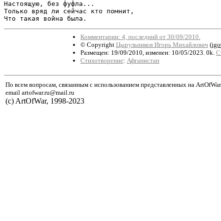
Настоящую, без фуфла...

Только вряд ли сейчас кто помнит,

Что такая война была.
Комментарии: 4, последний от 30/09/2010.
© Copyright
Цырульников Игорь Михайлович
(
ig
Размещен: 19/09/2010, изменен: 10/05/2023. 0k.
С
Стихотворение
:
Афганистан
По всем вопросам, связанным с использованием представленных на ArtOfWar
email artofwar.ru@mail.ru
(с) ArtOfWar, 1998-2023