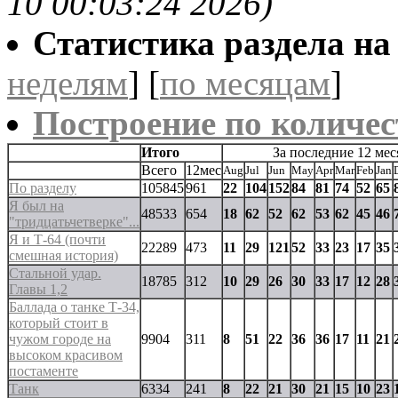
10 00:03:24 2026)
Статистика раздела на t
неделям
] [
по месяцам
]
Построение по количес
Итого
За последние 12 мес
Всего
12мес
Aug
Jul
Jun
May
Apr
Mar
Feb
Jan
По разделу
105845
961
22
104
152
84
81
74
52
65
Я был на
48533
654
18
62
52
62
53
62
45
46
"тридцатьчетверке"...
Я и Т-64 (почти
22289
473
11
29
121
52
33
23
17
35
смешная история)
Стальной удар.
18785
312
10
29
26
30
33
17
12
28
Главы 1,2
Баллада о танке Т-34,
который стоит в
чужом городе на
9904
311
8
51
22
36
36
17
11
21
высоком красивом
постаменте
Танк
6334
241
8
22
21
30
21
15
10
23