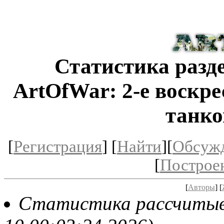
Статистика разд
ArtOfWar: 2-е воскре
танко
[
Регистрация
] [
Найти
][
Обсуж
[
Построе
[
Авторы
] [
Статистика рассчитыва