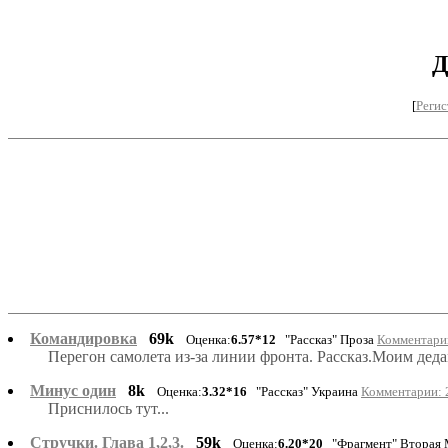
Д
[
Регис
Командировка
69k
Оценка:
6.57*12
"Рассказ" Проза
Комментарии
Перегон самолета из-за линии фронта. Рассказ.Моим деда
Минус один
8k
Оценка:
3.32*16
"Рассказ" Украина
Комментарии: 2
Приснилось тут...
Стручки. Глава 1,2,3.
59k
Оценка:
6.20*20
"Фрагмент" Вторая