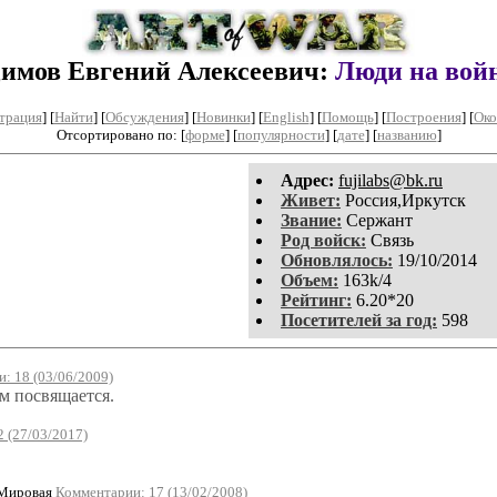
имов Евгений Алексеевич:
Люди на вой
трация
]
[
Найти
] [
Обсуждения
] [
Новинки
] [
English
] [
Помощь
] [
Построения
]
[
Око
Отсортировано по: [
форме
] [
популярности
] [
дате
] [
названию
]
Aдpeс:
fujilabs@bk.ru
Живет:
Россия,Иркутск
Звание:
Сержант
Род войск:
Связь
Обновлялось:
19/10/2014
Объем:
163k/4
Рейтинг:
6.20*20
Посетителей за год:
598
: 18 (03/06/2009)
м посвящается.
 (27/03/2017)
 Мировая
Комментарии: 17 (13/02/2008)