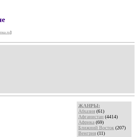
не
пка.ru
]
ЖАНРЫ:
Абхазия
(61)
Афганистан
(4414)
Африка
(69)
Ближний Восток
(207)
Венгрия
(11)