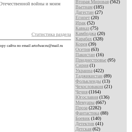
Вторая Мировая
(562)
 Отечественной войны и моим
Вьетнам
(185)
Дагестан
(27)
Египет
(20)
Ирак
(52)
Кавказ
(75)
Камбоджа
(20)
Статистика раздела
Карабах
(328)
Корея
(39)
у сайта по email artofwar.ru@mail.ru
Осетия
(63)
Пакистан
(16)
Приднестровье
(95)
Сирия
(1)
Украина
(422)
Таджикистан
(89)
Фолькленды
(13)
Чехословакия
(21)
Чечня
(1164)
Югославия
(136)
Мемуары
(667)
Проза
(2282)
Фантастика
(88)
Боевик
(140)
Детектив
(41)
Детская
(62)