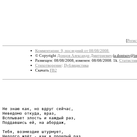
[
Регис
Комментарии: 9, последний от 08/08/2008.
© Copyright
Донцов Александр Дмитриевич
(
a.dontsov@in
Размещен: 08/08/2008, изменен: 08/08/2008. 1k.
Статистик
Стихотворение
:
Публицистика
Скачать
FB2
                                                       
                                                       
Не знаю как, но вдруг сейчас, 

Неведомо откуда, враз, 

Всплывает злость и каждый раз, 

Поддавшись ей, на абордаж, 

Тебя, возмездие штурмует, 

Недолго ждёт - как в прошлый раз.
