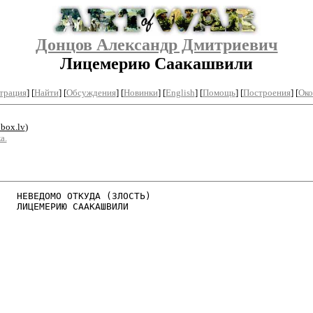
Донцов Александр Дмитриевич
Лицемерию Саакашвили
трация
]
[
Найти
] [
Обсуждения
] [
Новинки
] [
English
] [
Помощь
] [
Построения
]
[
Око
box.lv
)
а.
   НЕВЕДОМО ОТКУДА (ЗЛОСТЬ)

   ЛИЦЕМЕРИЮ СААКАШВИЛИ
