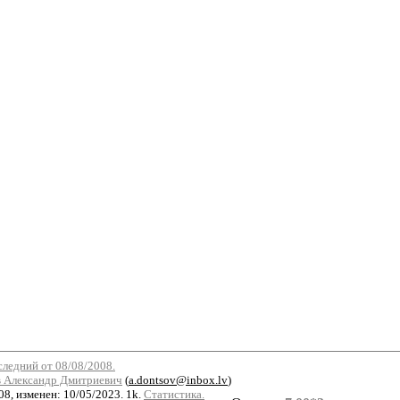
следний от 08/08/2008.
 Александр Дмитриевич
(
a.dontsov@inbox.lv
)
8, изменен: 10/05/2023. 1k.
Статистика.