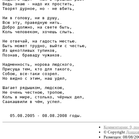
Ведь знаю - надо их простить, 

Творят дурное, но - не вбить, 

Ни в голову, ни в душу, 

Всю эту, праведную нить.

Добро должно, на свете быть, 

Коль человеком, хочешь слыть.

Не отвечай, на гадость местью.

Быть может трудно, выйти с честью, 

Из щекотливых тупиков, 

Познав, браваду чужаков.

Надменность, норова людского, 

Присуща тем, кто для такого, 

Собою, все-таки созрел.

Но видно с этим, наш удел, 

Шагает рядышком, людскою, 

Не очень честною, тропою, 

Коль в мире, столько, чёрных дел, 

Саакашвили в чём, успел.

Комментарии: 9, по
© Copyright
Донцов
Размещен: 08/08/200