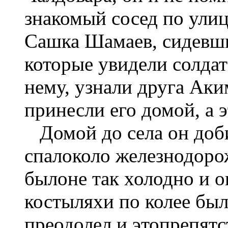
знакомый сосед по улиц
Сашка Шамаев, сидевши
которые увидели солдат
нему, узнали друга Аки
принесли его домой, а 
Домой до села он доби
спалоколо железнодорож
былоне так холодно и о
костыляхи по колее был
преодолел и этопрепятст