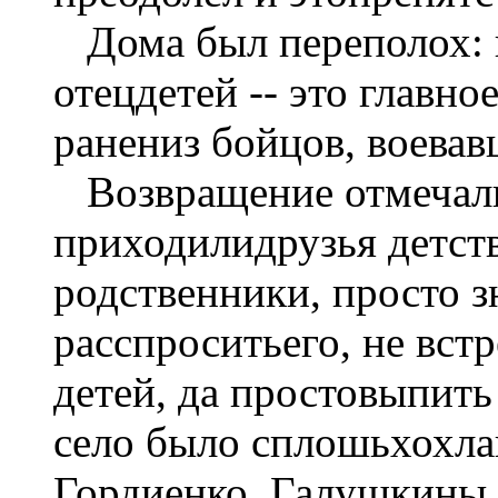
Дома был переполох: в
отецдетей -- это главное
ранениз бойцов, воевав
Возвращение отмечали
приходилидрузья детств
родственники, просто з
расспроситьего, не встр
детей, да простовыпить
село было сплошьхохла
Гордиенко, Галушкины,