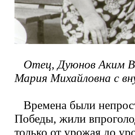
Отец, Дуюнов Аким В
Мария Михайловна с в
Времена были непросты
Победы, жили впроголод
только от урожая до ур