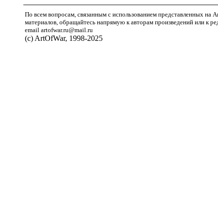
По всем вопросам, связанным с использованием представленных на A
материалов, обращайтесь напрямую к авторам произведений или к ре
email artofwar.ru@mail.ru
(с) ArtOfWar, 1998-2025