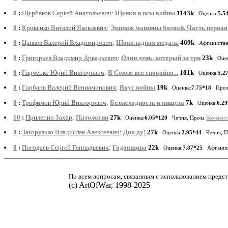
8
:
Щербаков Сергей Анатольевич
:
Щенки и псы войны
1143k
Оценка:
5.5
8
:
Кривенко Виталий Яковлевич
:
Экипаж машины боевой. Часть первая
8
:
Цапков Валерий Владимирович
:
Шоколадная медаль
469k
Афганиста
8
:
Григорьев Владимир Аркадьевич
:
Один день, который за три
23k
Оце
8
:
Гирченко Юрий Викторович
:
В Союзе все спокойно...
101k
Оценка:
5.2
8
:
Горбань Валерий Вениаминович
:
Вкус войны
19k
Оценка:
7.75*18
Про
8
:
Трофимов Юрий Викторович
:
Безысходность и нищета
7k
Оценка:
6.2
10
:
Прилепин Захар
:
Патологии
27k
Оценка:
6.05*120
Чечня, Проза
Коммент
8
:
Загорулько Владислав Алексеевич
:
Дик ду!
27k
Оценка:
2.95*44
Чечня, П
8
:
Погодаев Сергей Геннадьевич
:
Годовщина
22k
Оценка:
7.87*25
Афганист
По всем вопросам, связанным с использованием предст
(с) ArtOfWar, 1998-2025