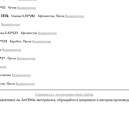
4*55
Чечня
Комментарии
183k
Оценка:
5.31*282
Афганистан, Проза
Комментарии
н
Комментарии
нка:
5.15*223
Афганистан
Комментарии
7*133
Карабах, Проза
Комментарии
за
Комментарии
9*17
Проза
Комментарии
арии
олитика
Комментарии
ан, Проза
Комментарии
Связаться с программистом сайта
.
авленных на ArtOfWar материалов, обращайтесь напрямую к авторам произведени