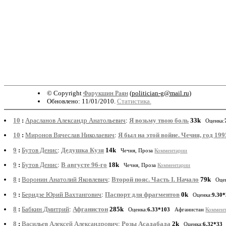
© Copyright
Фарукшин Раян
(
politician-g@mail.ru
)
Обновлено: 11/01/2010.
Статистика.
10
:
Арасланов Александр Анатольевич
:
Я возьму твою боль
33k
Оценка:
10
:
Миронов Вячеслав Николаевич
:
Я был на этой войне. Чечня, год 199
9
:
Бутов Денис
:
Дедушка Кузя
14k
Чечня, Проза
Комментарии
9
:
Бутов Денис
:
В августе 96-го
18k
Чечня, Проза
Комментарии
8
:
Воронин Анатолий Яковлевич
:
Второй пояс. Часть I. Начало
79k
Оце
9
:
Беридзе Юрий Вахтангович
:
Паспорт для фрагментов
0k
Оценка:
9.30
8
:
Бабкин Дмитрий
:
Афганистон
285k
Оценка:
6.33*103
Афганистан
Коммен
8
:
Васильев Алексей Александрович
:
Розы Асадабада
2k
Оценка:
6.32*33