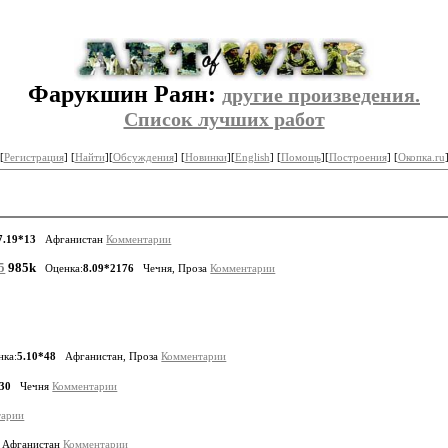
Фарукшин Раян:
другие произведения.
Список лучших работ
[
Регистрация
] [
Найти
][
Обсуждения
] [
Новинки
][
English
] [
Помощь
][
Построения
]
[
Окопка.ru
7.19*13
Афганистан
Комментарии
5
985k
Оценка:
8.09*2176
Чечня, Проза
Комментарии
нка:
5.10*48
Афганистан, Проза
Комментарии
*30
Чечня
Комментарии
тарии
Афганистан
Комментарии