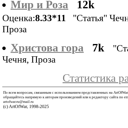
Мир и Роза
12k
Оценка:
8.33*11
"Статья" Чечн
Проза
Христова гора
7k
"Ст
Чечня, Проза
Статистика р
По всем вопросам, связанным с использованием представленных на ArtOfWar
обращайтесь напрямую к авторам произведений или к редактору сайта по em
artofwar.ru@mail.ru
(с) ArtOfWar, 1998-2025