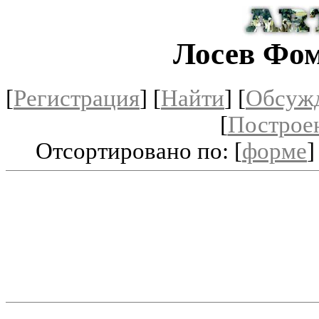
Лосев Фо
[
Регистрация
]
[
Найти
] [
Обсуж
[
Построе
Отсортировано по: [
форме
]