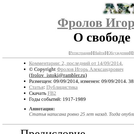
Фролов Игор
О свободе
[
Регистрация
]
[
Найти
] [
Обсуждения
] [
Комментарии: 2, последний от 14/09/2014.
© Copyright
Фролов Игорь Александрович
(
frolov_istoki@rambler.ru
)
Размещен: 09/09/2014, изменен: 09/09/2014. 38
Статья
:
Публицистика
Скачать
FB2
Годы событий: 1917-1989
Аннотация:
Статья написана ровно 25 лет назад. Тогда опубли
Предисловие