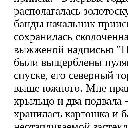
располагалась золотоску
банды начальник приис
сохранилась сколоченна
выжженой надписью "П
были выщерблены пулям
спуске, его северный т
выше южного. Мне нрави
крыльцо и два подвала 
хранилась картошка и ба
неотапливаемой застек