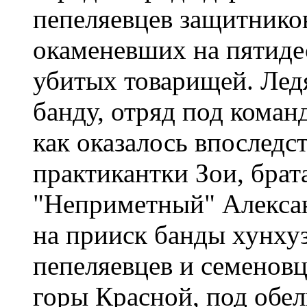
пепеляевцев защитнико
окаменевших на пятиде
убитых товарищей. Лед
банду, отряд под кома
как оказалось впоследс
практикантки Зои, брат
"Неприметный" Алексан
на прииск банды хунху
пепеляевцев и семеновц
горы Красной, под обел