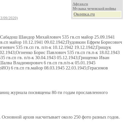
Афган.ru
Музыка чеченской войны
Окопка.ru
13/09/2020)
1; Сабадош Шандор Михайлович 535 гв.сп майор 25.09.1941
гв.сп майор 10.12.1941 09.02.1942;Пудовкин Ефрем Борисович
гиевич 535 гв.сп гв. п/п-к 10.12.1942 19.12.1942;Грищук
.02.1943;Огиенко Борис Павлович 535 гв.сп гв.п-к 18.02.1943
5 гв.сп гв. п/п-к 30.04.1943 05.12.1943;Грищенко Иван
 Шалва Владимирович 6 гв.сп гв.п/п-к 05.01.1945
ИО) 6 гв.сп гв.майор 08.03.1945 22.03.1945;Герасимов
траниц журнала посвящены 80-ти годам прославленного
. Основной архив насчитывает около 250 фото разных годов.