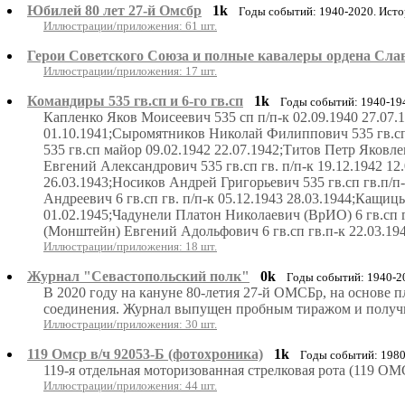
Юбилей 80 лет 27-й Омсбр
1k
Годы событий: 1940-2020. Ист
Иллюстрации/приложения: 61 шт.
Герои Советского Союза и полные кавалеры ордена Сла
Иллюстрации/приложения: 17 шт.
Командиры 535 гв.сп и 6-го гв.сп
1k
Годы событий: 1940-19
Капленко Яков Моисеевич 535 сп п/п-к 02.09.1940 27.07.
01.10.1941;Сыромятников Николай Филиппович 535 гв.сп 
535 гв.сп майор 09.02.1942 22.07.1942;Титов Петр Яковле
Евгений Александрович 535 гв.сп гв. п/п-к 19.12.1942 12
26.03.1943;Носиков Андрей Григорьевич 535 гв.сп гв.п/п
Андреевич 6 гв.сп гв. п/п-к 05.12.1943 28.03.1944;Кащиц
01.02.1945;Чадунели Платон Николаевич (ВрИО) 6 гв.сп г
(Монштейн) Евгений Адольфович 6 гв.сп гв.п-к 22.03.194
Иллюстрации/приложения: 18 шт.
Журнал "Севастопольский полк"
0k
Годы событий: 1940-2
В 2020 году на кануне 80-летия 27-й ОМСБр, на основе 
соединения. Журнал выпущен пробным тиражом и получ
Иллюстрации/приложения: 30 шт.
119 Омср в/ч 92053-Б (фотохроника)
1k
Годы событий: 1980
119-я отдельная моторизованная стрелковая рота (119 О
Иллюстрации/приложения: 44 шт.