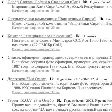
Собор Святой Софии в Скальбии (Сар)
0k
Годы событий:
В провинции Хама Сирийской Арабской Республики, в н
Иллюстрации/приложения: 24 шт.
Скульптурная композиция "Защитники Сирии"
1k
Год
Макет скультурной композиции "Защитники Сирии". Пам
Иллюстрации/приложения: 25 шт.
Бригада "специального наказания"
1k
Политика
Постановление Совета Министров СССР от 16.06.1990 год
назначения (27 ОМСБр СпН)
Иллюстрации/приложения: 52 шт.
Список офицеров, прапорщиков, сержантов и рядовых 11
В альбоме собраны фото офицеров, прапорщиков, сержан
1987 года по февраль 1989 года. В альбоме присутствуют
Иллюстрации/приложения: 75 шт.
Две этохи 27-й Омсбр
1k
Годы событий: 1980-2022. История
В альбоме представлены исторические фото территории 2
1988-1990 годов Поляковым Борисом Николаевичем.
Иллюстрации/приложения: 37 шт.
Герои - Z.O.V. 27-я Омсбр
0k
Годы событий: 2022. Украина
Ком
Прошу вас, не сдавайтесь, братья! Вы нашей Родины стал
совсем короткий!А вам поможет русская земля,Ведь вы е