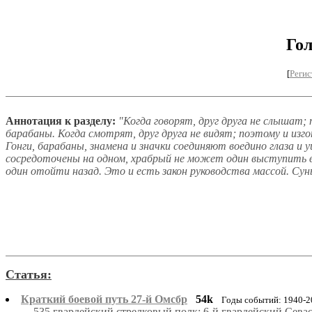
Го
[
Регис
Аннотация к разделу:
"Когда говорят, друг друга не слышат; 
барабаны. Когда смотрят, друг друга не видят; поэтому и изг
Гонги, барабаны, знамена и значки соединяют воедино глаза и у
сосредоточены на одном, храбрый не может один выступить 
один отойти назад. Это и есть закон руководства массой. Су
Статья:
Краткий боевой путь 27-й Омсбр
54k
Годы событий: 1940-2
535 гвардейский стрелковый полк; 6-й гвардейский Сев