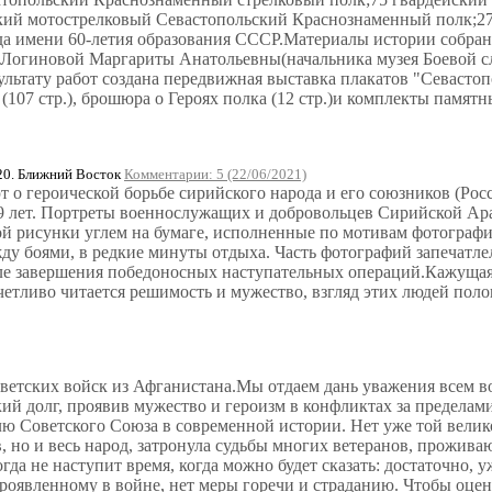
ий мотострелковый Севастопольский Краснознаменный полк;27-
ада имени 60-летия образования СССР.Материалы истории собр
-Логиновой Маргариты Анатольевны(начальника музея Боевой сл
ультату работ создана передвижная выставка плакатов "Севастоп
107 стр.), брошюра о Героях полка (12 стр.)и комплекты памятн
20. Ближний Восток
Комментарии: 5 (22/06/2021)
 о героической борьбе сирийского народа и его союзников (Рос
 лет. Портреты военнослужащих и добровольцев Сирийской Ара
й рисунки углем на бумаге, исполненные по мотивам фотограф
у боями, в редкие минуты отдыха. Часть фотографий запечатл
е завершения победоносных наступательных операций.Кажущая
тчетливо читается решимость и мужество, взгляд этих людей поло
Советских войск из Афганистана.Мы отдаем дань уважения всем 
ий долг, проявив мужество и героизм в конфликтах за пределам
лю Советского Союза в современной истории. Нет уже той велико
, но и весь народ, затронула судьбы многих ветеранов, прожив
да не наступит время, когда можно будет сказать: достаточно, уж
проявленному в войне, нет меры горечи и страданию. Чтобы оцен