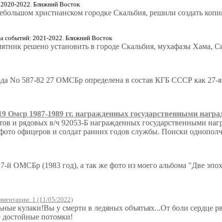
 2020-2022. Ближний Восток
ебольшом христианском городке Скальбия, решили создать копи
ы событий: 2021-2022. Ближний Восток
ятник решено установить в городе Скальбия, мухафазы Хама, С
а No 587-82 27 ОМСБр определена в состав КГБ СССР как 27-я 
9 Омср 1987-1989 гг. награжденных государственными награ
тов и рядовых в/ч 92053-Б награжденных государственными наг
 фото офицеров и солдат ранних годов службы. Поиски однополч
7-й ОМСБр (1983 год), а так же фото из моего альбома "Две эп
ментарии: 1 (11/05/2022)
ьные кулаки!Вы у смерти в ледяных объятьях...От боли сердце рв
ё достойные потомки!