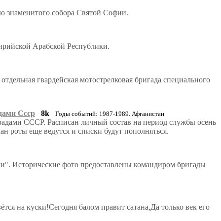
ю знаменитого собора Святой Софии.
ирийской Арабской Республики.
отдельная гвардейская мотострелковая бригада специального
дами Ссср
8k
Годы событий: 1987-1989. Афганистан
радами СССР. Расписан личный состав на период службы осень
ан роты еще ведутся и списки будут пополняться.
охи". Исторические фото предоставлены командиром бригады
ётся на куски!Сегодня балом правит сатана,Да только век его