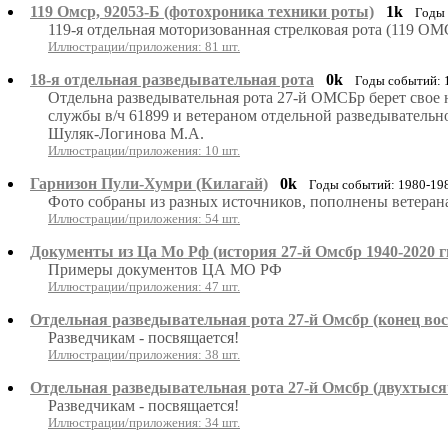
119 Омср, 92053-Б (фотохроника техники роты)
1k
Годы 
119-я отдельная моторизованная стрелковая рота (119 ОМС
Иллюстрации/приложения: 81 шт.
18-я отдельная разведывательная рота
0k
Годы событий: 
Отдельна разведывательная рота 27-й ОМСБр берет свое 
службы в/ч 61899 и ветераном отдельной разведыватель
Шуляк-Логинова М.А.
Иллюстрации/приложения: 10 шт.
Гарнизон Пули-Хумри (Килагай)
0k
Годы событий: 1980-19
Фото собраны из разных источников, пополнены ветеран
Иллюстрации/приложения: 54 шт.
Документы из Ца Мо Рф (история 27-й Омсбр 1940-2020 гг
Примеры документов ЦА МО РФ
Иллюстрации/приложения: 47 шт.
Отдельная разведывательная рота 27-й Омсбр (конец во
Разведчикам - посвящается!
Иллюстрации/приложения: 38 шт.
Отдельная разведывательная рота 27-й Омсбр (двухтыся
Разведчикам - посвящается!
Иллюстрации/приложения: 34 шт.