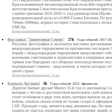
Краснознаменный механизированный полк;404 гвардейск
мотострелковая Севастопольская Краснознаменная бриг
службы призывов 2019-2020 гг. под руководством Шуляк
разведывательной роты в/ч 61899 Голика Евгения. По рез
700мм-1000мм), журнал истории Севастопольского полка (
ОМСБр.
Иллюстрации/приложения: 12 шт.
Выставка "Защитники Сирии"
27k
Годы событий: 2017-20
Рисунки, фотографии и экспонаты выставки рассказывают
международным терроризмом на протяжении последних 9
борьбе с международным терроризмом представляют собо
военными советниками и журналистами в перерывах межд
Армии или Народных сил обороны непосредственно посл
подчеркивает главное - лица воинов, в чертах которых о
своей стране.
Иллюстрации/приложения: 15 шт.
Боевым Друзьям!
3k
Годы событий: 2022. Афганистан
Дорогие боевые друзья! Минул 33-й год со дня вывода 
которые с честью и достоинством выполняли свой воинск
стоит особняком в ряду этих воин, которые выпали на до
войны, опалила своим огнем не только солдат и офицеров
СНГ. Проходят годы, меняется мир, меняемся мы. Но никог
сказать не удастся, поскольку нет меры героизму людей, 