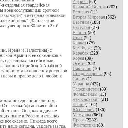
Африка
(69)
я отдельная гвардейская
Ближний Восток
(207)
аны военнослужащими срочной
Венгрия
(11)
авы части) и ветерана отдельной
Вторая Мировая
(562)
ольский полк" (35 плакатов
Вьетнам
(185)
ых сувениров к 80-летию 27-й
Дагестан
(27)
Египет
(20)
Ирак
(52)
Кавказ
(75)
Камбоджа
(20)
сии, Ирана и Палестины) с
Карабах
(328)
бской Армии и ее союзников в
Корея
(39)
ий, сделанных российскими
Осетия
(63)
ела воинов Сирийской Арабской
Пакистан
(16)
ся простота исполнения рисунков
Приднестровье
(95)
н веры в правое дело и любви к
Сирия
(1)
Украина
(422)
Таджикистан
(89)
Фолькленды
(13)
Чехословакия
(21)
воинам-интернационалистам,
Чечня
(1164)
и Отечества.Афганская война
Югославия
(136)
й страны. Она, как и другие
Мемуары
(667)
ающих ныне в России и странах
Проза
(2282)
е все сказано. Никогда всего
Фантастика
(88)
ить наше сегодня, увидеть завтра,