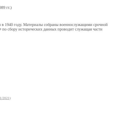
89 гг.)
ии в 1940 году. Материалы собраны военнослужащими срочной
Ф по сбору исторических данных проводит служащая части
1/2021)