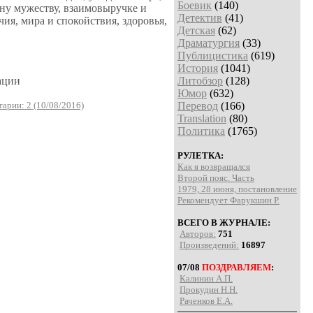
Боевик
(140)
ну мужеству, взаимовыручке и
Детектив
(41)
я, мира и спокойствия, здоровья,
Детская
(62)
Драматургия
(33)
Публицистика
(619)
История
(1041)
ации
Литобзор
(128)
Юмор
(632)
арии: 2 (10/08/2016)
Перевод
(166)
Translation
(80)
Политика
(1765)
РУЛЕТКА:
Как я возвращался
Второй пояс. Часть
1979, 28 июня, постановление
Рекомендует Фарукшин Р.
ВСЕГО В ЖУРНАЛЕ:
Авторов:
751
Произведений:
16897
07/08
ПОЗДРАВЛЯЕМ
:
Калинин А.П.
Прокудин Н.Н.
Раченков Е.А.