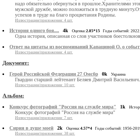
надо обязательно обернуться в прошлое.Хранителями это
мужской дружбе, можно положиться в трудную минуту.От 
успехов в труде на благо процветания Родины.
Иллюстрации/приложения: 4 шт.
История одного боя....
4k
Оценка:
2.85*15
Годы событий: 2022
Одна история, описанная со слов участников боестолкн
Ответ на цитаты из воспоминаний Капациной О. о событ
Иллюстрации/приложения: 4 шт.
Документ:
Герой Российской Федерации 27 Омсбр
0k
Украина
Гвардии старший лейтенант Беляев Дмитрий Васильевич.
Иллюстрации/приложения: 10 шт.
Альбом:
Конкурс фотографий "Россия на службе мира"
1k
Истор
Конкурс фотографий "Россия на службе мира"
Иллюстрации/приложения: 7 шт.
Сирия в душе моей
2k
Оценка:
4.57*4
Годы событий: 1956-201
Иллюстрации/приложения: 38 шт.