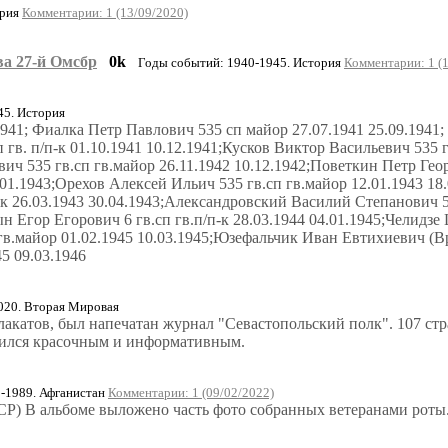
ория
Комментарии: 1 (13/09/2020)
ва 27-й Омсбр
0k
Годы событий: 1940-1945. История
Комментарии: 1 (
45. История
1941; Фиалка Петр Павлович 535 сп майор 27.07.1941 25.09.194
гв. п/п-к 01.10.1941 10.12.1941;Кусков Виктор Васильевич 535 
вич 535 гв.сп гв.майор 26.11.1942 10.12.1942;Поветкин Петр Геор
.01.1943;Орехов Алексей Ильич 535 гв.сп гв.майор 12.01.1943 18
-к 26.03.1943 30.04.1943;Александровский Василий Степанович 53
ын Егор Егорович 6 гв.сп гв.п/п-к 28.03.1944 04.01.1945;Челидзе
в.майор 01.02.1945 10.03.1945;Юзефальчик Иван Евтихиевич (Вр
5 09.03.1946
020. Вторая Мировая
плакатов, был напечатан журнал "Севастопольский полк". 107 с
ился красочным и информативным.
-1989. Афганистан
Комментарии: 1 (09/02/2022)
МСР) В альбоме выложено часть фото собранных ветеранами роты