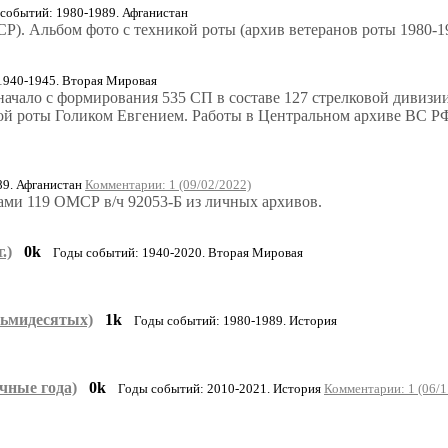
событий: 1980-1989. Афганистан
Р). Альбом фото с техникой роты (архив ветеранов роты 1980-19
1940-1945. Вторая Мировая
начало с формирования 535 СП в составе 127 стрелковой дивиз
ной роты Голиком Евгением. Работы в Центральном архиве ВС Р
89. Афганистан
Комментарии: 1 (09/02/2022)
ами 119 ОМСР в/ч 92053-Б из личных архивов.
.)
0k
Годы событий: 1940-2020. Вторая Мировая
сьмидесятых)
1k
Годы событий: 1980-1989. История
чные года)
0k
Годы событий: 2010-2021. История
Комментарии: 1 (06/1