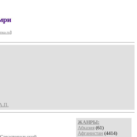
мри
пка.ru
]
А.П.
ЖАНРЫ:
Абхазия
(61)
Афганистан
(4414)
 Севастопольский