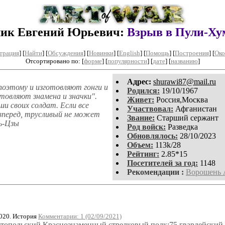
лик Евгений Юрьевич:
Взрыв в Пули-Ху
трация
]
[
Найти
] [
Обсуждения
] [
Новинки
] [
English
] [
Помощь
] [
Построения
]
[
Око
Отсортировано по: [
форме
] [
популярности
] [
дате
] [
названию
]
Aдpeс:
shurawi87@mail.ru
поэтому и изготовляют гонги и
Родился:
19/10/1967
отовляют знамена и значки".
Живет:
Россия,Москва
ши своих солдат. Если все
Участвовал:
Афганистан
вперед, трусливый не может
Звание:
Старший сержант
нь-Цзы
Род войск:
Разведка
Обновлялось:
28/10/2023
Объем:
113k/28
Рейтинг:
2.85*15
Посетителей за год:
1148
Рекомендации :
Ворошень 
020. История
Комментарии: 1 (02/09/2021)
астопольский Краснознаменный стрелковый полк;75 гвардейский