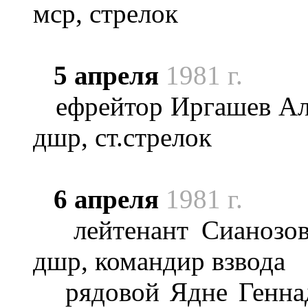
мср, стрелок
5 апреля
1981 г.
ефрейтор Иргашев Али
дшр, ст.стрелок
6 апреля
1981 г.
лейтенант Сианозов 
дшр, командир взвода
рядовой Ядне Геннад