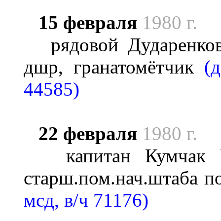
15 февраля
1980 г.
рядовой Дударенков 
дшр, гранатомётчик
(д
44585)
22 февраля
1980 г.
капитан Кумчак Ив
старш.пом.нач.штаба п
мсд, в/ч 71176)