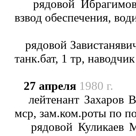
рядовой Ибрагимов А
взвод обеспечения, вод
рядовой Завистанявич
танк.бат, 1 тр, наводчик
27 апреля
1980 г.
лейтенант Захаров Вя
мср, зам.ком.роты по п
рядовой Куликаев Ми