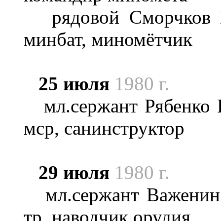
рядовой Сморчков В
минбат, миномётчик
25 июля
1980 г.
мл.сержант Рябенко Н
мср, санинструктор
29 июля
1980 г.
мл.сержант Важенин С
тр, наводчик орудия