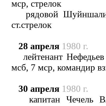
мср, стрелок
рядовой Шуйншалин 
ст.стрелок
28 апреля
1980 г.
лейтенант Нефедьев 
мсб, 7 мср, командир в
30 апреля
1980 г.
капитан Чечель Вла