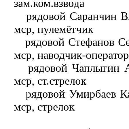
зам.ком.взвода
рядовой Саранчин Вяч
мср, пулемётчик
рядовой Стефанов Сер
мср, наводчик-оператор
рядовой Чаплыгин Ал
мср, ст.стрелок
рядовой Умирбаев Кад
мср, стрелок