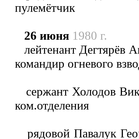
пулемётчик
26 июня
1980 г.
лейтенант Дегтярёв Ана
командир огневого взво
сержант Холодов Викто
ком.отделения
рядовой Павалук Георг