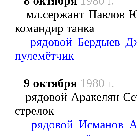
8 октября
1980 г.
мл.сержант Павлов Юри
командир танка
рядовой Бердыев Д
пулемётчик
9 октября
1980 г.
рядовой Аракелян Серё
стрелок
рядовой Исманов А