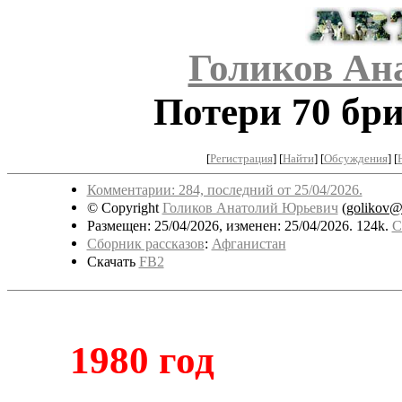
Голиков Ан
Потери 70 бр
[
Регистрация
]
[
Найти
] [
Обсуждения
] [
Комментарии: 284, последний от 25/04/2026.
© Copyright
Голиков Анатолий Юрьевич
(
golikov@
Размещен: 25/04/2026, изменен: 25/04/2026. 124k.
С
Сборник рассказов
:
Афганистан
Скачать
FB2
1980 год