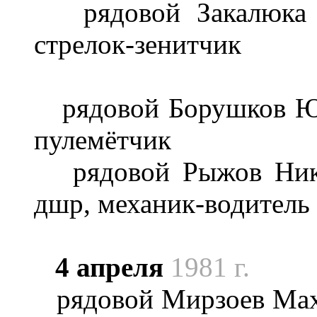
рядовой Закалюка А
стрелок-зенитчик
рядовой Борушков Юр
пулемётчик
рядовой Рыжов Никол
дшр, механик-водитель
4 апреля
1981 г.
рядовой Мирзоев Махм