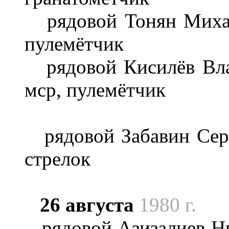
рядовой Тонян Михаил
пулемётчик
рядовой Кисилёв Вла
мср, пулемётчик
рядовой Забавин Серг
стрелок
26 августа
1980 г.
рядовой Азизалиев Низ