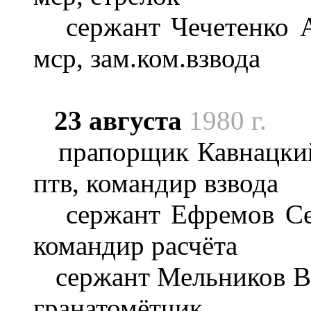
сержант Чечетенко Ал
мср, зам.ком.взвода
23 августа
1980 г.
прапорщик Кавнацкий
птв, командир взвода
сержант Ефремов Серг
командир расчёта
сержант Мельников Вла
гранатомётчик