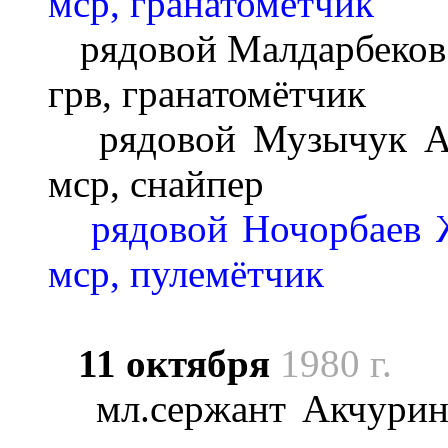
мср, гранатомётчик
рядовой Малдарбеков 
грв, гранатомётчик
рядовой Музычук Але
мср, снайпер
рядовой Ночорбаев 
мср, пулемётчик
11 октября
1980 г.
мл.сержант Акчурин 