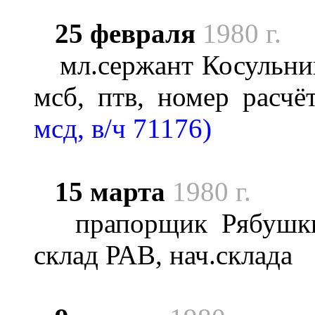
25 февраля
1980 г.
мл.сержант Косульник
мсб, птв, номер расчё
мсд, в/ч 71176)
15 марта
1980 г.
прапорщик Рябушкин
склад РАВ, нач.склада