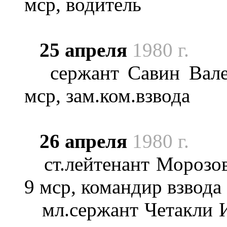
мср, водитель
25 апреля
1980 г.
сержант Савин Валер
мср, зам.ком.взвода
26 апреля
1980 г.
ст.лейтенант Морозов
9 мср, командир взвода
мл.сержант Четакли Ив