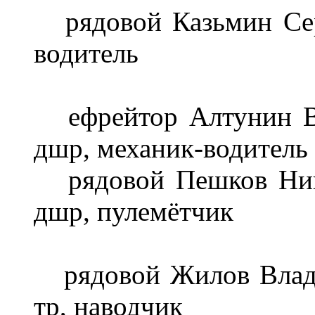
рядовой Казьмин Сер
водитель
ефрейтор Алтунин Вл
дшр, механик-водитель
рядовой Пешков Нико
дшр, пулемётчик
рядовой Жилов Владим
тр, наводчик