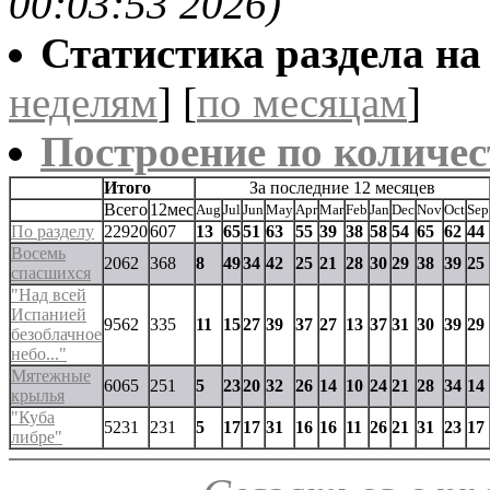
00:03:53 2026)
Статистика раздела на t
неделям
] [
по месяцам
]
Построение по количес
Итого
За последние 12 месяцев
Всего
12мес
Aug
Jul
Jun
May
Apr
Mar
Feb
Jan
Dec
Nov
Oct
Sep
По разделу
22920
607
13
65
51
63
55
39
38
58
54
65
62
44
Восемь
2062
368
8
49
34
42
25
21
28
30
29
38
39
25
спасшихся
"Над всей
Испанией
9562
335
11
15
27
39
37
27
13
37
31
30
39
29
безоблачное
небо..."
Мятежные
6065
251
5
23
20
32
26
14
10
24
21
28
34
14
крылья
"Куба
5231
231
5
17
17
31
16
16
11
26
21
31
23
17
либре"