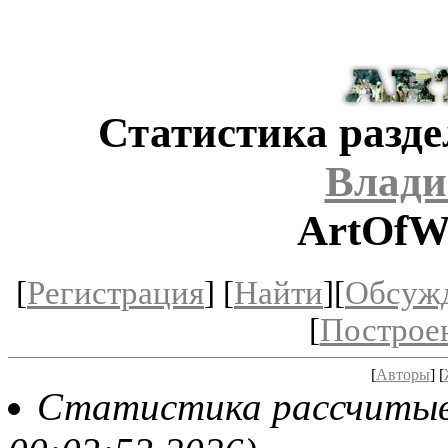
Статистика разде
Влади
ArtOfW
[
Регистрация
] [
Найти
][
Обсуж
[
Построе
[
Авторы
] [
Статистика рассчитывае