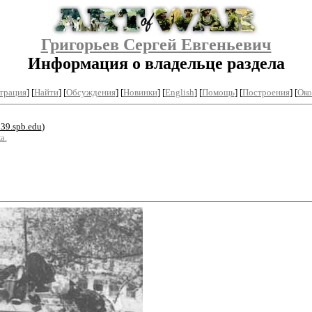
Григорьев Сергей Евгеньевич
Информация о владельце раздела
трация
]
[
Найти
] [
Обсуждения
] [
Новинки
] [
English
] [
Помощь
] [
Построения
]
[
Око
39.spb.edu
)
а.