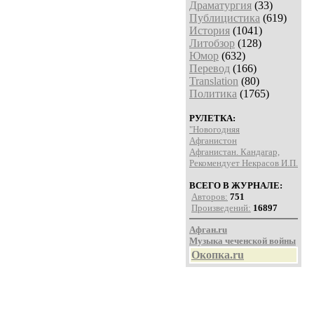
Драматургия
(33)
Публицистика
(619)
История
(1041)
Литобзор
(128)
Юмор
(632)
Перевод
(166)
Translation
(80)
Политика
(1765)
РУЛЕТКА:
"Новогодняя
Афганистон
Афганистан. Кандагар,
Рекомендует Некрасов И.П.
ВСЕГО В ЖУРНАЛЕ:
Авторов:
751
Произведений:
16897
Афган.ru
Музыка чеченской войны
Окопка.ru