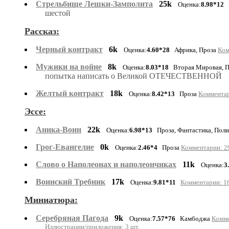
Стрельбище Лешки-Замполита
25k
Оценка:
8.98*12
П
шестой
Рассказ:
Черный контракт
6k
Оценка:
4.60*28
Африка, Проза
Ком
Мужики на войне
8k
Оценка:
8.03*18
Вторая Мировая, 
попытка написать о Великой ОТЕЧЕСТВЕННОЙ
Желтый контракт
18k
Оценка:
8.42*13
Проза
Комментар
Эссе:
Аника-Воин
22k
Оценка:
6.98*13
Проза, Фантастика, Пол
Грог-Евангелие
0k
Оценка:
2.46*4
Проза
Комментарии: 29
Слово о Наполеонах и наполеончиках
11k
Оценка:
3
Воинский Требник
17k
Оценка:
9.81*11
Комментарии: 16
Миниатюра:
Серебряная Пагода
9k
Оценка:
7.57*76
Камбоджа
Комме
Иллюстрации/приложения: 3 шт.