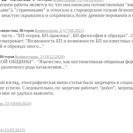
чием работы является то, что она написана потомственным "языч
ми"), "странниками" и относила к староверским толкам безпоп
м зачастую скрывались и сохранялись более древние верования и 
лицистика, История
Комментарии: 2 (17/08/2021)
 часть - "БП-теория, БП-практика", БП-философия в образцах". 2 
ссматривает: "Возможность БП и возможности БП на известных п
и образцах оного..."
 История
Комментарии: 3 (19/12/2020)
Й ОБЩИНЫ" - "Язычество, как инстинктивная общинная форма
различного рода катаклизмов..."
мой взгляд, этнографическая мини-статья была запрещена в соци
ы не успели. Следовательно, по запретам работает "робот", зап
а мне не удалось выяснить.
: 53 (19/04/2024)
6 (15/05/2015)