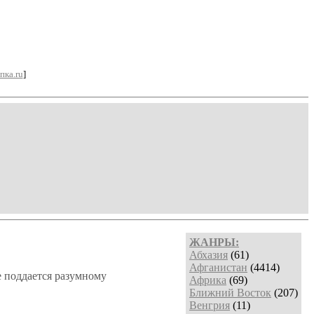
пка.ru
]
ЖАНРЫ:
Абхазия
(61)
Афганистан
(4414)
е поддается разумному
Африка
(69)
Ближний Восток
(207)
Венгрия
(11)