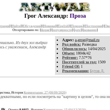
Грог Александр:
Проза
трация
]
[
Найти
] [
Обсуждения
] [
Новинки
] [
English
] [
Помощь
] [
Построения
]
[
Око
Отсортировано по: [
форме
] [
популярности
] [
дате
] [
названию
]
Aдpeс:
a-grog@mail.ru
иально. Из двух зол выбрал
Род войск:
Разведка
юсь с уважением, Александр
Обновлялось:
14/04/2025
Объем:
1804k/42
Рейтинг:
7.57*76
Посетителей за год:
1509
Friend Of:
1
Рекомендации:
Бутов Д.
истика, История
Комментарии: 27 (08/09/2020)
екватными, но если посмотреть на "картину в целом", то она н
0k
Оценка:
8.60*5
История
Комментарии: 15 (04/12/2020)