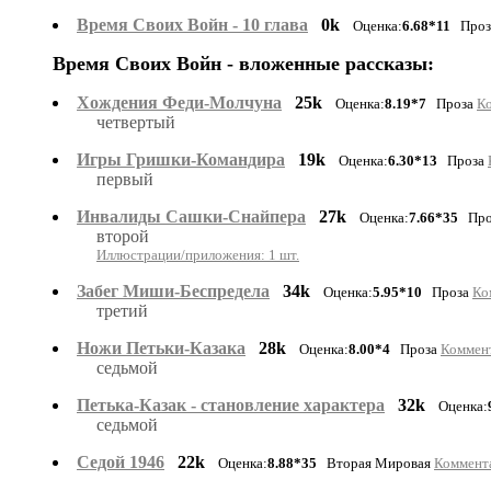
Время Своих Войн - 10 глава
0k
Оценка:
6.68*11
Проз
Время Своих Войн - вложенные рассказы:
Хождения Феди-Молчуна
25k
Оценка:
8.19*7
Проза
Ко
четвертый
Игры Гришки-Командира
19k
Оценка:
6.30*13
Проза
первый
Инвалиды Сашки-Снайпера
27k
Оценка:
7.66*35
Про
второй
Иллюстрации/приложения: 1 шт.
Забег Миши-Беспредела
34k
Оценка:
5.95*10
Проза
Ко
третий
Ножи Петьки-Казака
28k
Оценка:
8.00*4
Проза
Коммент
седьмой
Петька-Казак - становление характера
32k
Оценка:
седьмой
Седой 1946
22k
Оценка:
8.88*35
Вторая Мировая
Коммента