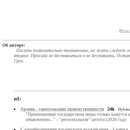
[
Регис
Об авторе:
Писать позволительно талантливо, но жить следует ген
второе. Просьба не беспокоиться и не беспокоить. Оста
Грог.
п1:
Армия - уничтожение приемственности
24k
Публиц
"Принимаемые государством меры только кажутся ад
объяснению..." - "региональная" цитата (2020 год)
Самообеспечение языческого выживания - 1 книга