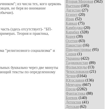
Вторая Мировая
(562)
ником"; из числа тех, кого церковь
Вьетнам
(185)
овцев, не беря во внимание
Дагестан
(27)
обычаи).
Египет
(20)
Ирак
(52)
Кавказ
(75)
Камбоджа
(20)
часть (здесь отсутствует)- "БП-
Карабах
(328)
римерах. Теория и практика,
Корея
(39)
Осетия
(63)
Пакистан
(16)
Приднестровье
(95)
 "религиозного социализма" и
Сирия
(1)
Украина
(422)
Таджикистан
(89)
Фолькленды
(13)
альных буквально через две минуты
Чехословакия
(21)
рещающий тексты по определенному
Чечня
(1164)
Югославия
(136)
Мемуары
(667)
Проза
(2282)
Фантастика
(88)
Боевик
(140)
Детектив
(41)
Детская
(62)