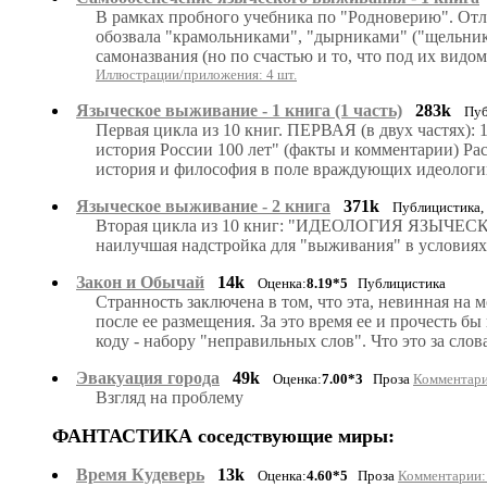
В рамках пробного учебника по "Родноверию". Отли
обозвала "крамольниками", "дырниками" ("щельника
самоназвания (но по счастью и то, что под их видо
Иллюстрации/приложения: 4 шт.
Языческое выживание - 1 книга (1 часть)
283k
Пуб
Первая цикла из 10 книг. ПЕРВАЯ (в двух частях): 1
история России 100 лет" (факты и комментарии) Ра
история и философия в поле враждующих идеологий 
Языческое выживание - 2 книга
371k
Публицистика,
Вторая цикла из 10 книг: "ИДЕОЛОГИЯ ЯЗЫЧЕСКО
наилучшая надстройка для "выживания" в условиях 
Закон и Обычай
14k
Оценка:
8.19*5
Публицистика
Странность заключена в том, что эта, невинная на 
после ее размещения. За это время ее и прочесть б
коду - набору "неправильных слов". Что это за слов
Эвакуация города
49k
Оценка:
7.00*3
Проза
Комментарии
Взгляд на проблему
ФАНТАСТИКА соседствующие миры:
Время Кудеверь
13k
Оценка:
4.60*5
Проза
Комментарии: 