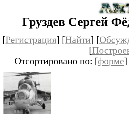
Груздев Сергей Ф
[
Регистрация
]
[
Найти
] [
Обсуж
[
Построе
Отсортировано по: [
форме
]