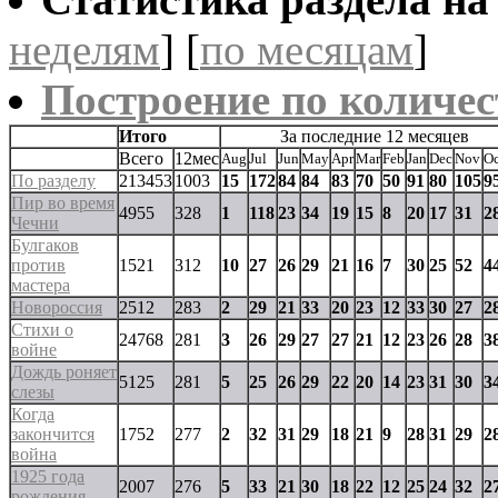
неделям
] [
по месяцам
]
Построение по количес
Итого
За последние 12 месяцев
Всего
12мес
Aug
Jul
Jun
May
Apr
Mar
Feb
Jan
Dec
Nov
Oc
По разделу
213453
1003
15
172
84
84
83
70
50
91
80
105
9
Пир во время
4955
328
1
118
23
34
19
15
8
20
17
31
2
Чечни
Булгаков
против
1521
312
10
27
26
29
21
16
7
30
25
52
4
мастера
Новороссия
2512
283
2
29
21
33
20
23
12
33
30
27
2
Стихи о
24768
281
3
26
29
27
27
21
12
23
26
28
3
войне
Дождь роняет
5125
281
5
25
26
29
22
20
14
23
31
30
3
слезы
Когда
закончится
1752
277
2
32
31
29
18
21
9
28
31
29
2
война
1925 года
2007
276
5
33
21
30
18
22
12
25
24
32
2
рождения