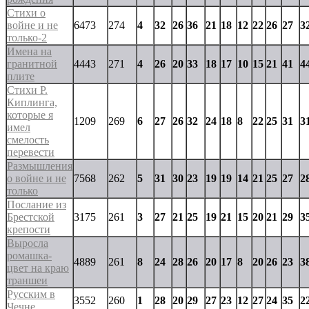
Стихи о
войне и не
6473
274
4
32
26
36
21
18
12
22
26
27
3
только-2
Имена на
гранитной
4443
271
4
26
20
33
18
17
10
15
21
41
4
плите
Стихи Р.
Киплинга,
которые я
1209
269
6
27
26
32
24
18
8
22
25
31
3
имел
смелость
перевести
Размышления
о войне и не
7568
262
5
31
30
23
19
19
14
21
25
27
2
только
Послание из
Брестской
3175
261
3
27
21
25
19
21
15
20
21
29
3
крепости
Выросла
ромашка-
4889
261
8
24
28
26
20
17
8
20
26
23
3
цвет на краю
траншеи
Русским в
3552
260
1
28
20
29
27
23
12
27
24
35
2
Чечне