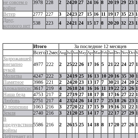
не совсем о
3978
228
2
24
20
27
24
16
8
20
19
29
23
1
войне
Ветер
2777
227
3
24
23
27
15
16
11
19
17
35
23
1
Друг,
538
223
4
24
21
24
15
17
8
20
20
32
23
1
которого нет
Итого
За последние 12 месяцев
Всего
12мес
Aug
Jul
Jun
May
Apr
Mar
Feb
Jan
Dec
Nov
Oct
S
Задрожавшей
внезапно
4977
222
2
25
22
26
17
16
5
21
22
24
27
1
рукой
Молитва
4247
222
3
24
19
25
16
13
10
20
16
35
30
1
Памятное
3986
221
2
24
20
23
13
17
7
30
21
24
20
2
Апокалипсис
3617
219
4
26
18
24
16
16
11
19
22
23
26
1
Наша беда
4753
217
2
27
19
27
18
17
8
17
16
27
22
1
Любовь
2751
217
4
23
24
26
14
17
7
25
18
26
23
1
О терпении
1063
216
3
27
20
22
17
15
9
19
16
31
22
1
Земля
2740
216
3
21
20
25
14
17
7
22
17
27
29
1
В
предчувствии
5586
216
2
26
15
25
14
18
8
17
20
27
26
1
войны
Лейтенант из