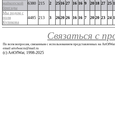
майкопской
6380
215
2
25
16
27
16
16
9
20
18
27
25
1
бригады
Мы родом с
поля
4485
213
3
26
20
26
16
16
7
20
20
23
24
1
Куликова
Связаться с п
По всем вопросам, связанным с использованием представленных на ArtOfWar
email artofwar.ru@mail.ru
(с) ArtOfWar, 1998-2025