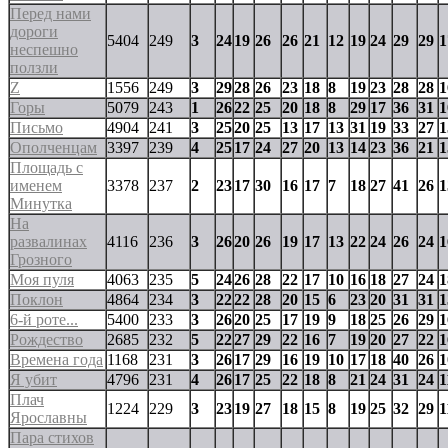
Перед нами
дороги
5404
249
3
24
19
26
26
21
12
19
24
29
29
1
неспешно
ползли
Z
1556
249
3
29
28
26
23
18
8
19
23
28
28
1
Горы
5079
243
1
26
22
25
20
18
8
29
17
36
31
1
Письмо
4904
241
3
25
20
25
13
17
13
31
19
33
27
1
Ополченцам
3397
239
4
25
17
24
27
20
13
14
23
36
21
1
Площадь с
именем
3378
237
2
23
17
30
16
17
7
18
27
41
26
1
Минутка
На
развалинах
4116
236
3
26
20
26
19
17
13
22
24
26
24
1
Грозного
Моя пуля
4063
235
5
24
26
28
22
17
10
16
18
27
24
1
Поклон
4864
234
3
22
22
28
20
15
6
23
20
31
31
1
6-й роте...
5400
233
3
26
20
25
17
19
9
18
25
26
29
1
Рождество
2685
232
5
22
27
29
22
16
7
19
20
27
22
1
Времена года
1168
231
3
26
17
29
16
19
10
17
18
40
26
1
Я убит
4796
231
4
26
17
25
22
18
8
21
24
31
24
1
Плач
1224
229
3
23
19
27
18
15
8
19
25
32
29
1
Ярославны
Пара стихов