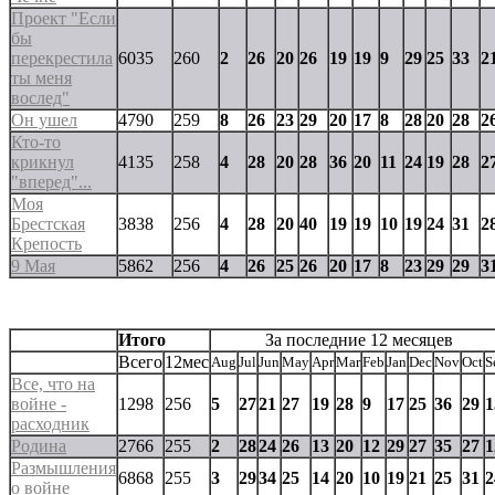
Проект "Если
бы
перекрестила
6035
260
2
26
20
26
19
19
9
29
25
33
2
ты меня
вослед"
Он ушел
4790
259
8
26
23
29
20
17
8
28
20
28
2
Кто-то
крикнул
4135
258
4
28
20
28
36
20
11
24
19
28
2
"вперед"...
Моя
Брестская
3838
256
4
28
20
40
19
19
10
19
24
31
2
Крепость
9 Мая
5862
256
4
26
25
26
20
17
8
23
29
29
3
Итого
За последние 12 месяцев
Всего
12мес
Aug
Jul
Jun
May
Apr
Mar
Feb
Jan
Dec
Nov
Oct
S
Все, что на
войне -
1298
256
5
27
21
27
19
28
9
17
25
36
29
1
расходник
Родина
2766
255
2
28
24
26
13
20
12
29
27
35
27
1
Размышления
6868
255
3
29
34
25
14
20
10
19
21
25
31
2
о войне