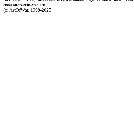
По всем вопросам, связанным с использованием представленных на ArtOfWar
email artofwar.ru@mail.ru
(с) ArtOfWar, 1998-2025