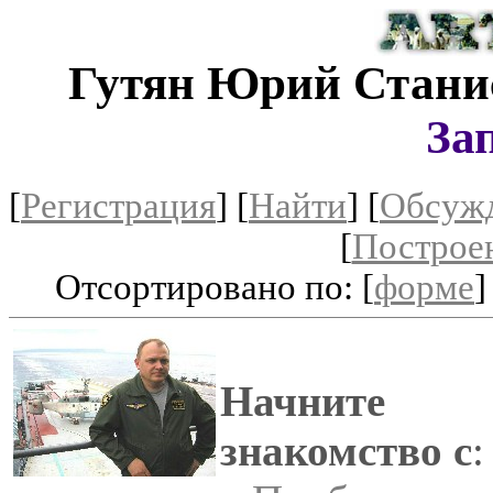
Гутян Юрий Стани
За
[
Регистрация
]
[
Найти
] [
Обсуж
[
Построе
Отсортировано по: [
форме
]
Начните
знакомство с
: