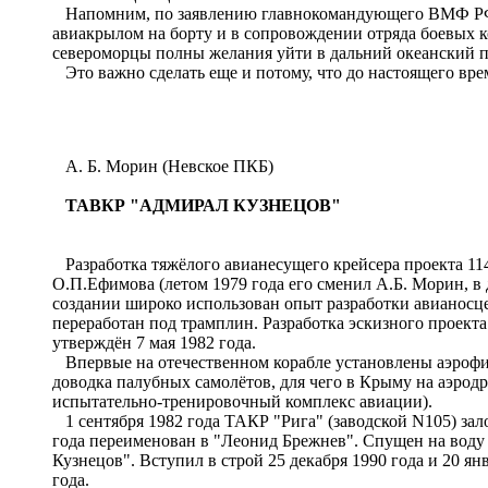
Напомним, по заявлению главнокомандующего ВМФ РФ 
авиакрылом на борту и в сопровождении отряда боевых к
североморцы полны желания уйти в дальний океанский 
Это важно сделать еще и потому, что до настоящего вре
А. Б. Морин (Невское ПКБ)
ТАВКР "АДМИРАЛ КУЗНЕЦОВ"
Разработка тяжёлого авианесущего крейсера проекта 114
О.П.Ефимова (летом 1979 года его сменил А.Б. Морин, в д
создании широко использован опыт разработки авианосце
переработан под трамплин. Разработка эскизного проекта
утверждён 7 мая 1982 года.
Впервые на отечественном корабле установлены аэрофин
доводка палубных самолётов, для чего в Крыму на аэро
испытательно-тренировочный комплекс авиации).
1 сентября 1982 года ТАКР "Рига" (заводской N105) зал
года переименован в "Леонид Брежнев". Спущен на воду 6
Кузнецов". Вступил в строй 25 декабря 1990 года и 20 я
года.