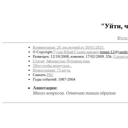
"Уйти, 
[
Регис
Комментарии: 20, последний от 30/01/2025.
© Copyright
Гутян Юрий Станиславович
(
emari-12@yandex
Размещен: 12/10/2008, изменен: 17/02/2009. 35k.
Статисти
Статья
:
Афганистан
,
Публицистика
Уйти чтобы вернуться...
Иллюстрации: 75 штук.
Скачать
FB2
Годы событий: 1987-2004
Аннотация:
Много вопросов. Отвечаю таким образом