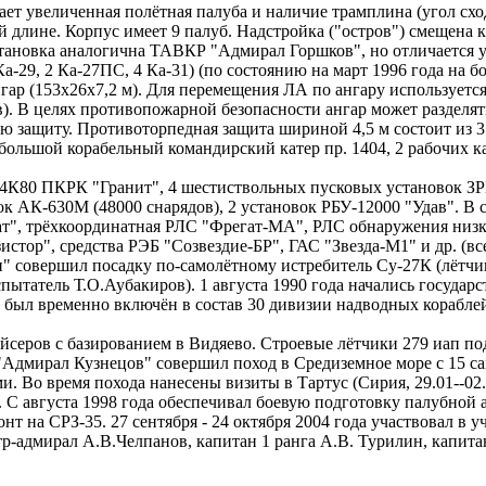
 увеличенная полётная палуба и наличие трамплина (угол сход
й длине. Корпус имеет 9 палуб. Надстройка ("остров") смещена 
становка аналогична ТАВКР "Адмирал Горшков", но отличается у
а-29, 2 Ка-27ПС, 4 Ка-31) (по состоянию на март 1996 года на бо
гар (153x26x7,2 м). Для перемещения ЛА по ангару используетс
). В целях противопожарной безопасности ангар может разделя
ю защиту. Противоторпедная защита шириной 4,5 м состоит из 3
большой корабельный командирский катер пр. 1404, 2 рабочих ка
4К80 ПКРК "Гранит", 4 шестиствольных пусковых установок ЗРК
ок АК-630М (48000 снарядов), 2 установок РБУ-12000 "Удав". В
т", трёхкоординатная РЛС "Фрегат-МА", РЛС обнаружения низк
истор", средства РЭБ "Созвездие-БР", ГАС "Звезда-М1" и др. (вс
 совершил посадку по-самолётному истребитель Су-27К (лётчик-
пытатель Т.О.Аубакиров). 1 августа 1990 года начались государ
ь был временно включён в состав 30 дивизии надводных корабле
серов с базированием в Видяево. Строевые лётчики 279 иап по
а "Адмирал Кузнецов" совершил поход в Средиземное море с 15 с
. Во время похода нанесены визиты в Тартус (Сирия, 29.01--02.0
 С августа 1998 года обеспечивал боевую подготовку палубной 
т на СРЗ-35. 27 сентября - 24 октября 2004 года участвовал в 
тр-адмирал А.В.Челпанов, капитан 1 ранга А.В. Турилин, капита