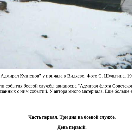
"Адмирал Кузнецов" у причала в Видяево. Фото С. Шульгина. 19
егли события боевой службы авианосца "Адмирал флота Советско
язанных с ним событий. У автора много материала. Еще больше 
Часть первая. Три дня на боевой службе.
День первый.