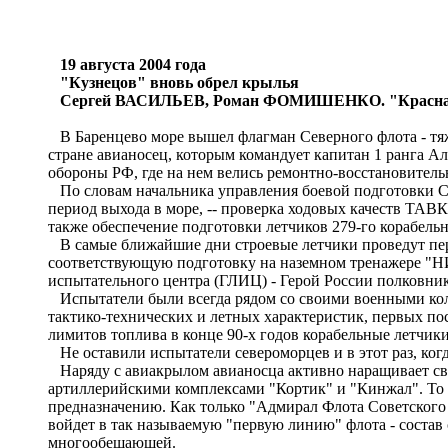
19 августа 2004 года
"Кузнецов" вновь обрел крылья
Сергей ВАСИЛЬЕВ, Роман ФОМИШЕНКО.
"Красна
В Баренцево море вышел флагман Северного флота - тя
стране авианосец, которым командует капитан 1 ранга А
обороны РФ, где на нем велись ремонтно-восстановитель
По словам начальника управления боевой подготовки СФ
период выхода в море, -- проверка ходовых качеств ТАВ
также обеспечение подготовки летчиков 279-го корабель
В самые ближайшие дни строевые летчики проведут перв
соответствующую подготовку на наземном тренажере "НИ
испытательного центра (ГЛИЦ) - Герой России полковни
Испытатели были всегда рядом со своими военными коллег
тактико-технических и летных характеристик, первых пос
лимитов топлива в конце 90-х годов корабельные летчики
Не оставили испытатели североморцев и в этот раз, ког
Наряду с авиакрылом авианосца активно наращивает сво
артиллерийскими комплексами "Кортик" и "Кинжал". То 
предназначению. Как только "Адмирал Флота Советского С
войдет в так называемую "первую линию" флота - состав 
многообещающей.