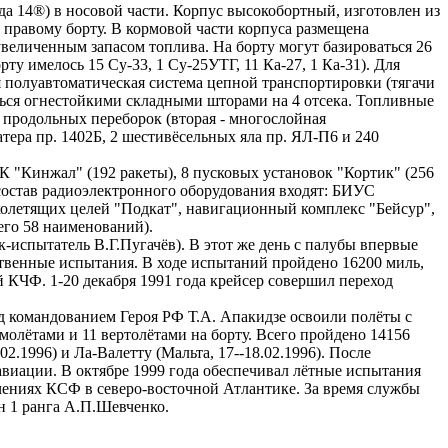
а 14®) в носовой части. Корпус высокобортный, изготовлен из
к правому борту. В кормовой части корпуса размещена
величенным запасом топлива. На борту могут базироваться 26
рту имелось 15 Су-33, 1 Су-25УТГ, 11 Ка-27, 1 Ка-31). Для
я полуавтоматическая система цепной транспортировки (тягачи
ться огнестойкими складными шторами на 4 отсека. Топливные
 продольных переборок (вторая - многослойная
тера пр. 1402Б, 2 шестивёсельных яла пр. ЯЛ-П6 и 240
 "Кинжал" (192 ракеты), 8 пусковых установок "Кортик" (256
 состав радиоэлектронного оборудования входят: БИУС
олетящих целей "Подкат", навигационный комплекс "Бейсур",
его 58 наименований).
испытатель В.Г.Пугачёв). В этот же день с палубы впервые
ственные испытания. В ходе испытаний пройдено 16200 миль,
й КЧФ. 1-20 декабря 1991 года крейсер совершил переход
д командованием Героя РФ Т.А. Апакидзе освоили полёты с
амолётами и 11 вертолётами на борту. Всего пройдено 14156
2.1996) и Ла-Валетту (Мальта, 17--18.02.1996). После
авиации. В октябре 1999 года обеспечивал лётные испытания
учениях КСФ в северо-восточной Атлантике. За время службы
н 1 ранга А.П.Шевченко.