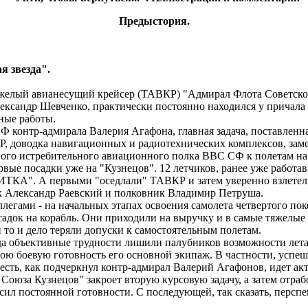
Предыстория.
я звезда".
желый авианесущий крейсер (ТАВКР) "Адмирал Флота Советско
лександр Шевченко, практически постоянно находился у причала
ные работы.
 контр-адмирала Валерия Агафона, главная задача, поставленн
КР, доводка навигационных и радиотехнических комплексов, заме
ного истребительного авиационного полка ВВС СФ к полетам на
ые посадки уже на "Кузнецов". 12 летчиков, ранее уже работа
ТКА". А первыми "оседлали" ТАВКР и затем уверенно взлетели 
к Александр Раевский и полковник Владимир Петруша.
ами - на начальных этапах освоения самолета четвертого покол
адок на корабль. Они приходили на выручку и в самые тяжелые 
 то и дело теряли допуски к самостоятельным полетам.
да объективные трудности лишили палубников возможности летат
ю боевую готовность его основной экипаж. В частности, успе
есть, как подчеркнул контр-адмирал Валерий Агафонов, идет а
оюза Кузнецов" закроет вторую курсовую задачу, а затем отраб
сил постоянной готовности. С последующей, так сказать, перспек