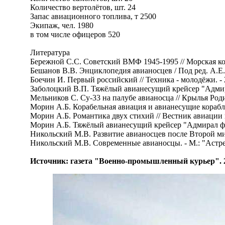
Количество вертолётов, шт. 24
Запас авиационного топлива, т 2500
Экипаж, чел. 1980
в том числе офицеров 520
Литература
Бережной С.С. Советский ВМФ 1945-1995 // Морская колл
Бешанов В.В. Энциклопедия авианосцев / Под ред. А.Е.Тар
Боечин И. Первый российский // Техника - молодёжи. - 20
Заболоцкий В.П. Тяжёлый авианесущий крейсер "Адмирал 
Мельников С. Су-33 на палубе авианосца // Крылья Родины
Морин А.Б. Корабельная авиация и авианесущие корабли о
Морин А.Б. Романтика двух стихий // Вестник авиации и к
Морин А.Б. Тяжёлый авианесущий крейсер "Адмирал флот
Никольский М.В. Развитие авианосцев после Второй миро
Никольский М.В. Современные авианосцы. - М.: "Астрель
Источник: газета "Военно-промышленный курьер". 