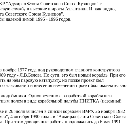
 "Адмирал Флота Советского Союза Кузнецов" с
оевую службу в высокие широты Атлантики. И, как видно,
а Советского Союза Кузнецов".
ы далекой зимой 1995 - 1996 годов.
 ноябре 1977 года под руководством главного конструктора
89 году - Л.В.Белов). По сути, это был новый корабль. При его
ть на нём паровую катапульту, но позже проект был
ва согласований и внесения изменений проект был окончательно
оподъёмники. Одновременно с разработкой корабля шла
 лётным полем в виде корабельной палубы НИИТКА (наземный
е и 26 июля зачислен в списки кораблей ВМФ. 26 ноября 1982
иси", 4 октября 1990 года - в "Адмирал флота Советского Союза
та. При этом доводочные работы продолжались до 6 мая 1991