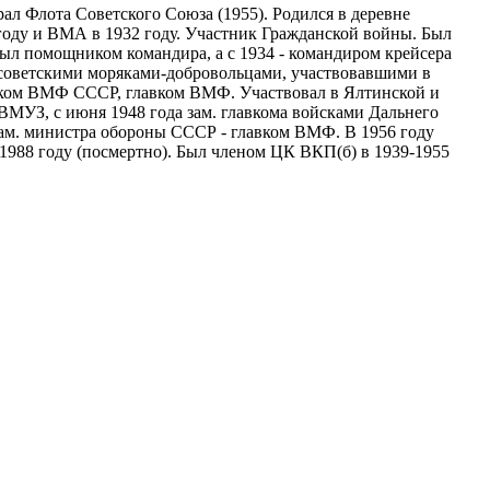
ал Флота Советского Союза (1955). Родился в деревне
году и ВМА в 1932 году. Участник Гражданской войны. Был
был помощником командира, а с 1934 - командиром крейсера
л советскими моряками-добровольцами, участвовавшими в
арком ВМФ СССР, главком ВМФ. Участвовал в Ялтинской и
МУЗ, с июня 1948 года зам. главкома войсками Дальнего
зам. министра обороны СССР - главком ВМФ. В 1956 году
 1988 году (посмертно). Был членом ЦК ВКП(б) в 1939-1955