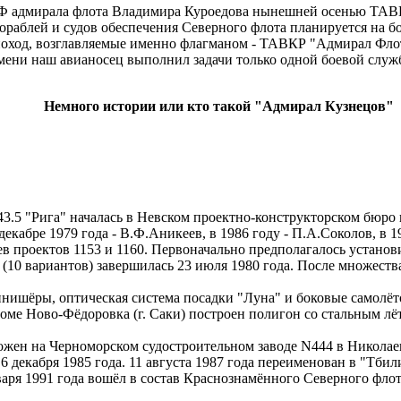
адмирала флота Владимира Куроедова нынешней осенью ТАВКР
ораблей и судов обеспечения Северного флота планируется на б
поход, возглавляемые именно флагманом - ТАВКР "Адмирал Флот
мени наш авианосец выполнил задачи только одной боевой служб
Немного истории или кто такой "Адмирал Кузнецов"
3.5 "Рига" началась в Невском проектно-конструкторском бюро в
екабре 1979 года - В.Ф.Аникеев, в 1986 году - П.А.Соколов, в 19
в проектов 1153 и 1160. Первоначально предполагалось установи
 (10 вариантов) завершилась 23 июля 1980 года. После множест
ишёры, оптическая система посадки "Луна" и боковые самолёт
дроме Ново-Фёдоровка (г. Саки) построен полигон со стальным
ожен на Черноморском судостроительном заводе N444 в Николаев
 декабря 1985 года. 11 августа 1987 года переименован в "Тбил
нваря 1991 года вошёл в состав Краснознамённого Северного фло