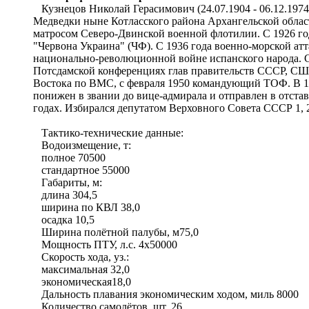
Кузнецов Николай Герасимович (24.07.1904 - 06.12.1974)
Медведки ныне Котласского района Архангельской облас
матросом Северо-Двинской военной флотилии. С 1926 год
"Червона Украина" (ЧФ). С 1936 года военно-морской а
национально-революционной войне испанского народа. 
Потсдамской конференциях глав правительств СССР, США
Востока по ВМС, с февраля 1950 командующий ТОФ. В 19
понижен в звании до вице-адмирала и отправлен в отста
годах. Избирался депутатом Верховного Совета СССР 1, 2
Тактико-технические данные:
Водоизмещение, т:
полное 70500
стандартное 55000
Габариты, м:
длина 304,5
ширина по КВЛ 38,0
осадка 10,5
Ширина полётной палубы, м75,0
Мощность ПТУ, л.с. 4х50000
Скорость хода, уз.:
максимальная 32,0
экономическая18,0
Дальность плавания экономическим ходом, миль 8000
Количество самолётов, шт. 26