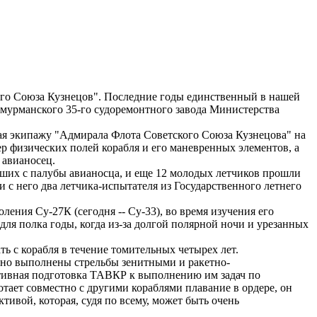
го Союза Кузнецов". Последние годы единственный в нашей
 мурманского 35-го судоремонтного завода Министерства
ая экипажу "Адмирала Флота Советского Союза Кузнецова" на
р физических полей корабля и его маневренных элементов, а
 авианосец.
вших с палубы авианосца, и еще 12 молодых летчиков прошли
с него два летчика-испытателя из Государственного летнего
ения Су-27К (сегодня -- Су-33), во время изучения его
для полка годы, когда из-за долгой полярной ночи и урезанных
ь с корабля в течение томительных четырех лет.
шно выполнены стрельбы зенитными и ракетно-
ктивная подготовка ТАВКР к выполнению им задач по
отает совместно с другими кораблями плавание в ордере, он
тивой, которая, судя по всему, может быть очень