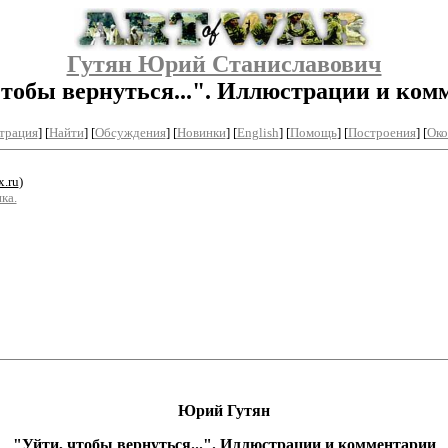
Гутян Юрий Станиславович
чтобы вернуться...". Иллюстрации и ком
трация
]
[
Найти
] [
Обсуждения
] [
Новинки
] [
English
] [
Помощь
] [
Построения
]
[
Око
.ru
)
ка.
Юрий Гутян
"Уйти, чтобы вернуться..."
.
Иллюстрации
и
комментарии