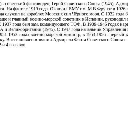
 - советский флотоводец, Герой Советского Союза (1945), Адмир
ти. На флоте с 1919 года. Окончил ВМУ им. М.В.Фрунзе в 1926 
а служил на кораблях Морских сил Чёрного моря. С 1932 года 
тташе и главный военно-морской советник в Испании, руководи
С 1937 года был зам. командующего ТОФ. В 1939-1946 годах н
 и Великобритании (1945). С 1947 года начальник Управления В
51-1953 годах военно-морской министр, в 1953-1956 - первый 
вку. Восстановлен в звании Адмирала Флота Советского Союза в
 и 4 созывов.