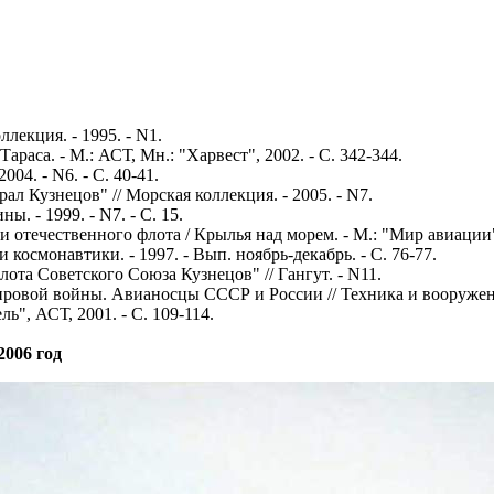
екция. - 1995. - N1.
аса. - М.: АСТ, Мн.: "Харвест", 2002. - С. 342-344.
04. - N6. - С. 40-41.
Кузнецов" // Морская коллекция. - 2005. - N7.
. - 1999. - N7. - С. 15.
течественного флота / Крылья над морем. - М.: "Мир авиации", 
осмонавтики. - 1997. - Вып. ноябрь-декабрь. - С. 76-77.
а Советского Союза Кузнецов" // Гангут. - N11.
вой войны. Авианосцы СССР и России // Техника и вооружение. 
", АСТ, 2001. - С. 109-114.
200
6
год