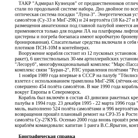
ТАКР "Адмирал Кузнецов" от предшественников отличает
стали по продольной системе набора. Дно двойное по все
оптическая система посадки "Луна-3". Энергетическая у
самолётов (Су-33 и МиГ-29К) и 24 вертолёта (18 Ка-27 и К
размещения авиатехники под главной палубой имеется ан
применяются только для подачи ЛА на платформы лифтов
цистерны и погреба боезапаса имеют коробчатую броневу
бронированная). Спасательные средства включали в себя 
плотиков ПСН-10М в контейнерах.
Вооружение корабля состоит из 12 пусковых установок 
ракет), 6 шестиствольных 30-мм артиллерийских установ
"Лесоруб", многофункциональный комплекс "Марс-Пасса
комплекс связи "Буран-2", РЛС управления полётами "Рез
1 ноября 1989 года впервые в СССР на палубу "Тбилиси"
взлетел с использованием трамплина МиГ-29К (лётчик-ис
совершено 454 полёта самолётов. В мае 1990 года корабл
вокруг Европы в Североморск.
Корабль был включён в состав 43 дивизии ракетных крей
палубы в 1994 году. 23 декабря 1995 - 22 марта 1996 год
миль, выполнено 524 полёта самолётами и 996 вертолётами
возвращения прошёл плановый ремонт на СРЗ-35 в Росте.
самолёта Су-27КУБ. Осенью 2000 года вновь прошёл ремон
кораблём командовали: капитан 1 ранга В.С.Ярыгин, кон
Биографическая справка