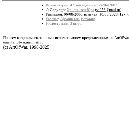
Комментарии: 42, последний от 24/04/2007.
© Copyright
Христензен Юра
(
sn258@mail.ru
)
Размещен: 06/08/2006, изменен: 10/05/2023. 12k.
С
Рассказ
:
Афганистан
,
История
Иллюстрации: 2 штук.
По всем вопросам, связанным с использованием представленных на ArtOfWar
email artofwar.ru@mail.ru
(с) ArtOfWar, 1998-2025