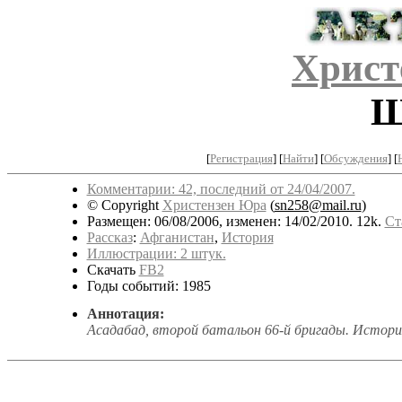
Христ
Ш
[
Регистрация
]
[
Найти
] [
Обсуждения
] [
Комментарии: 42, последний от 24/04/2007.
© Copyright
Христензен Юра
(
sn258@mail.ru
)
Размещен: 06/08/2006, изменен: 14/02/2010. 12k.
Ст
Рассказ
:
Афганистан
,
История
Иллюстрации: 2 штук.
Скачать
FB2
Годы событий: 1985
Аннотация:
Асадабад, второй батальон 66-й бригады. Истори