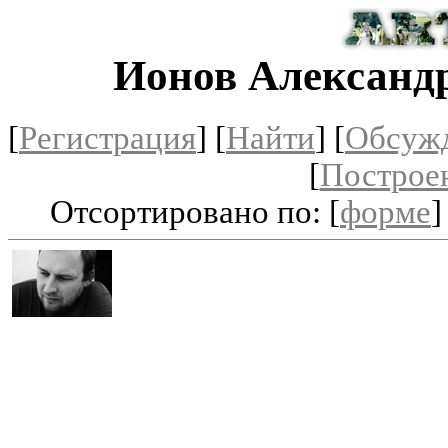
Ионов Александ
[
Регистрация
]
[
Найти
] [
Обсуж
[
Построе
Отсортировано по: [
форме
]