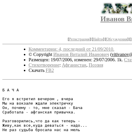
Иванов В
[
Регистрация
]
[
Найти
] [
Обсуждения
] [
Комментарии: 4, последний от 21/09/2010.
© Copyright
Иванов Виталий Иванович
(
vitivanov@
Размещен: 19/07/2006, изменен: 29/07/2006. 1k.
Ста
Стихотворение
:
Афганистан
,
Поэзия
Скачать
FB2
Б А Ч А

Его я встретил вечером , вчера

Мы на вокзале ждали электричку

Он, почему - то, мне сказал - Бача

Сработала - афганская привычка.

Разговорились,что да как теперь -

Живу,как все,куда деваться - надо...

Не раз судьба бросала нас на мель
