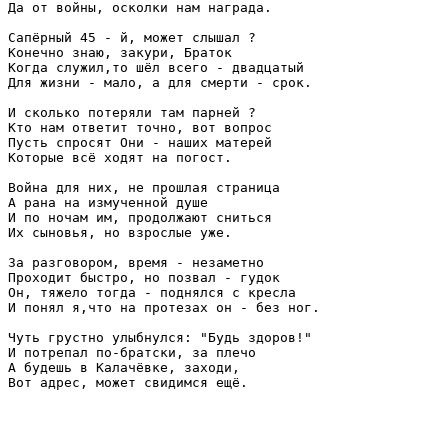
Да от войны, осколки нам награда.

Сапёрный 45 - й, может слышал ?

Конечно знаю, закури, Браток

Когда служил,то шёл всего - двадцатый

Для жизни - мало, а для смерти - срок.

И сколько потеряли там парней ?

Кто нам ответит точно, вот вопрос

Пусть спросят Они - наших матерей

Которые всё ходят на погост.

Война для них, не прошлая страница

А рана на измученной душе

И по ночам им, продолжают сниться

Их сыновья, но взрослые уже.

За разговором, время - незаметно

Проходит быстро, но позвал - гудок

Он, тяжело тогда - поднялся с кресла

И понял я,что на протезах он - без ног.

Чуть грустно улыбнулся: "Будь здоров!"  

И потрепал по-братски, за плечо  

А будешь в Калачёвке, заходи,  

Вот адрес, может свидимся ещё.  
