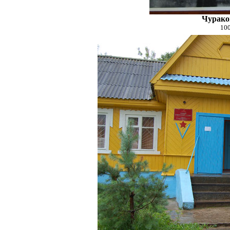
Чурако
100