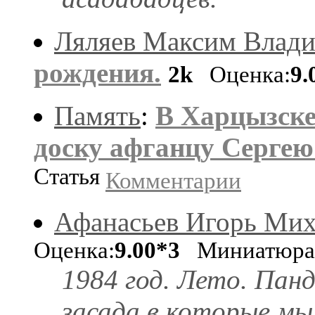
Ляляев Максим Влад
рождения.
2k
Оценка:
9.
Память
:
В Харцызске
доску афганцу Сергею
Статья
Комментарии
Афанасьев Игорь Ми
Оценка:
9.00*3
Миниатюр
1984 год. Лето. Пан
засада в которые мы