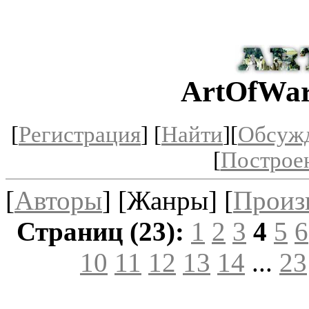
ArtOfWar
[
Регистрация
] [
Найти
][
Обсуж
[
Построе
[
Авторы
] [Жанры] [
Произ
Страниц (23):
1
2
3
4
5
6
10
11
12
13
14
...
23