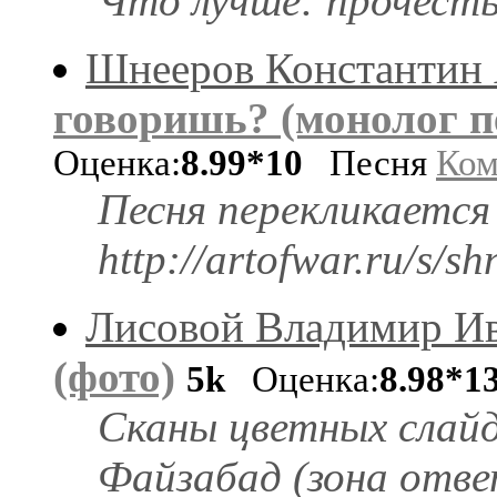
Что лучше: прочесть
Шнееров Константин 
говоришь? (монолог п
Оценка:
8.99*10
Песня
Ком
Песня перекликается 
http://artofwar.ru/s/s
Лисовой Владимир И
(фото)
5k
Оценка:
8.98*1
Сканы цветных слайд
Файзабад (зона отв