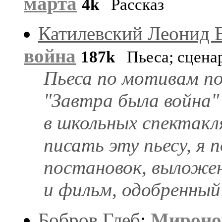
марта
4k
Рассказ
Катилевский Леонид 
война
187k
Пьеса; сцена
Пьеса по мотивам по
"Завтра была война" 
в школьных спектакл
писать эту пьесу, я
постановок, выложен
и фильм, одобренный 
Бобров Глеб
:
Мироно