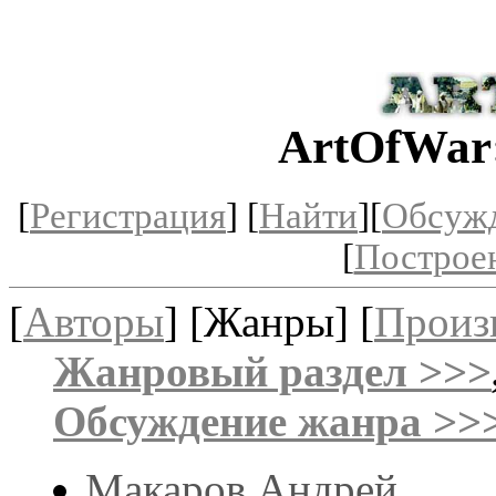
ArtOfWar
[
Регистрация
] [
Найти
][
Обсуж
[
Построе
[
Авторы
] [Жанры] [
Произ
Жанровый раздел >>>
Обсуждение жанра >>
Макаров Андрей