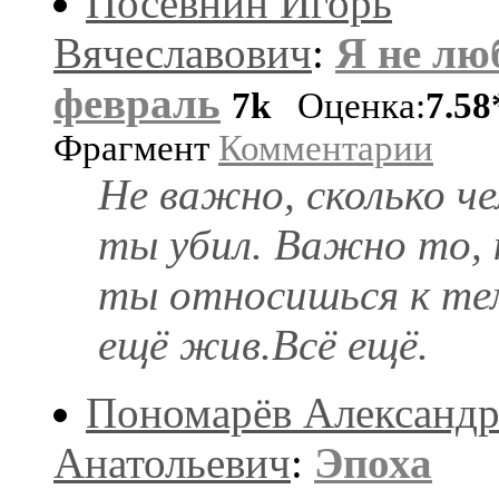
Посевнин Игорь
Вячеславович
:
Я не лю
февраль
7k
Оценка:
7.58
Фрагмент
Комментарии
Не важно, сколько че
ты убил. Важно то, 
ты относишься к те
ещё жив.Всё ещё.
Пономарёв Александ
Анатольевич
:
Эпоха