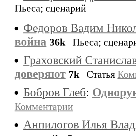
Пьеса; сценарий
Федоров Вадим Нико
война
36k
Пьеса; сценар
Граховский Станисла
доверяют
7k
Статья
Ком
Бобров Глеб
:
Однору
Комментарии
Анпилогов Илья Вла