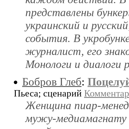
представлены бункер
украинский и русски
события. В укробунк
журналист, его знак
Монологи и диалоги 
Бобров Глеб
:
Поцелуй
Пьеса; сценарий
Коммента
Женщина пиар-мене
мужу-медиамагнату 