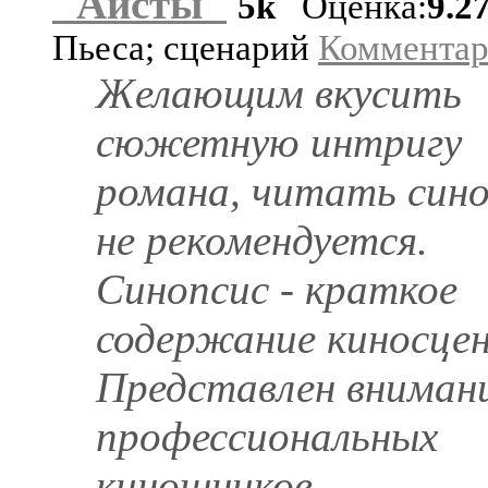
"Аисты"
5k
Оценка:
9.2
Пьеса; сценарий
Коммента
Желающим вкусить
сюжетную интригу
романа, читать син
не рекомендуется.
Синопсис - краткое
содержание киносцен
Представлен вниман
профессиональных
киношников.