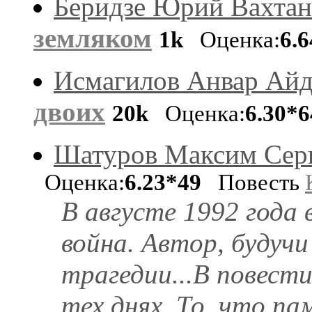
Беридзе Юрий Вахтан
земляком
1k
Оценка:
6.
Исмагилов Анвар Ай
двоих
20k
Оценка:
6.30*6
Шатуров Максим Сер
Оценка:
6.23*49
Повесть
В августе 1992 года 
война. Автор, будучи
трагедии...В повест
тех днях. То, что па