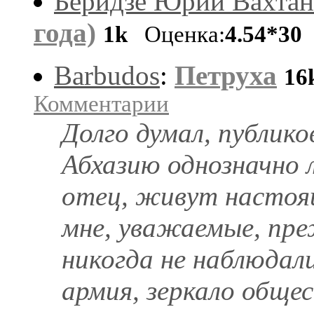
Беридзе Юрий Вахтан
года)
1k
Оценка:
4.54*30
Barbudos
:
Петруха
16
Комментарии
Долго думал, публико
Абхазию однозначно 
отец, живут настоящ
мне, уважаемые, пре
никогда не наблюдал
армия, зеркало общес