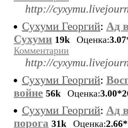
http://cyxymu.livejour
Сухуми Георгий
:
Ад в
Сухуми
19k
Оценка:
3.07
Комментарии
http://cyxymu.livejour
Сухуми Георгий
:
Вос
войне
56k
Оценка:
3.00*2
Сухуми Георгий
:
Ад в
порога
31k
Оценка:
2.66