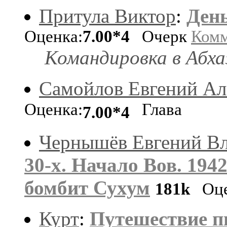
Притула Виктор
:
Ден
Оценка:
7.00*4
Очерк
Комм
Командировка в Абха
Самойлов Евгений Ал
Оценка:
Глава
7.00*4
Чернышёв Евгений В
30-х. Начало Вов. 194
бомбит Сухум
181k
Оце
Курт
:
Путешествие п