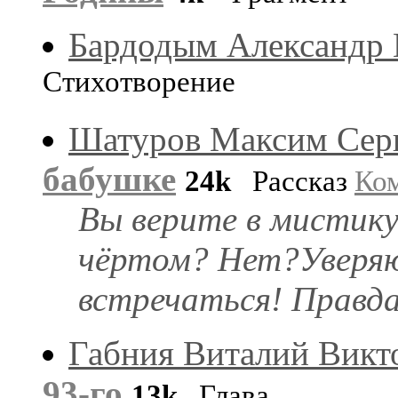
Бардодым Александр 
Стихотворение
Шатуров Максим Сер
бабушке
24k
Рассказ
Ко
Вы верите в мистик
чёртом? Нет?Уверяю 
встречаться! Правда
Габния Виталий Викт
93-го
13k
Глава