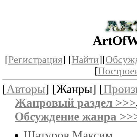
ArtOfW
[
Регистрация
] [
Найти
][
Обсуж
[
Построе
[
Авторы
] [Жанры] [
Произ
Жанровый раздел >>>
Обсуждение жанра >>
Шатуров Максим