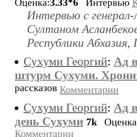
Оценка:
3.33*6
Интервью
Интервью с генерал
Султаном Асланбеко
Республики Абхазия, 
Сухуми Георгий
:
Ад в
штурм Сухуми. Хрони
рассказов
Комментарии
Сухуми Георгий
:
Ад в
день Сухуми
7k
Оценка
Комментарии