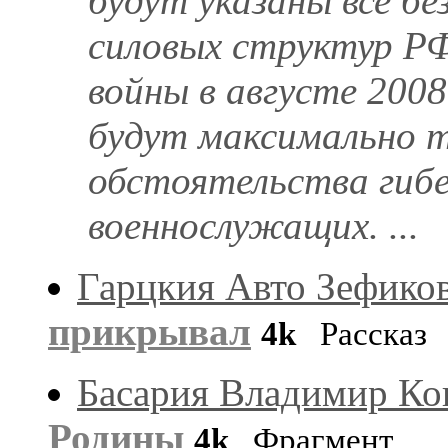
будут указаны все бе
силовых структур РФ
войны в августе 200
будут максимально т
обстоятельства гибе
военнослужащих. ...
Гарцкия Авто Зефико
прикрывал
4k
Рассказ
Басария Владимир Ко
Родины
4k
Фрагмент