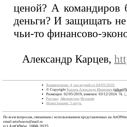
ценой? А командиров 
деньги? И защищать не
чьи-то финансово-экон
Александр Карцев,
htt
Комментарии: 4, последний от 04/05/2019.
© Copyright
Карцев Александр Иванович
(
aikar@b
Размещен: 02/05/2019, изменен: 03/12/2024. 7k.
С
Рассказ
:
Афганистан
,
История
Иллюстрации: 5 штук.
По всем вопросам, связанным с использованием представленных на ArtOfWar
email artofwar.ru@mail.ru
(с) ArtOfWar, 1998-2025