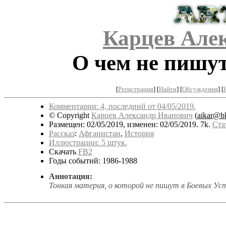
Карцев Але
О чем не пишут
[
Регистрация
]
[
Найти
] [
Обсуждения
] [
Комментарии: 4, последний от 04/05/2019.
© Copyright
Карцев Александр Иванович
(
aikar@bk
Размещен: 02/05/2019, изменен: 02/05/2019. 7k.
Ста
Рассказ
:
Афганистан
,
История
Иллюстрации: 5 штук.
Скачать
FB2
Годы событий: 1986-1988
Аннотация:
Тонкая материя, о которой не пишут в Боевых Ус