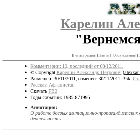
Карелин Але
"Вернемся 
[
Регистрация
]
[
Найти
] [
Обсуждения
] [
Комментарии: 10, последний от 08/12/2011.
© Copyright
Карелин Александр Петрович
(
alexkar
Размещен: 30/11/2011, изменен: 30/11/2011. 35k.
Ста
Рассказ
:
Афганистан
Скачать
FB2
Годы событий: 1985-871995
Аннотация:
О работе боевых агитационно-пропагандистских о
деятельность...