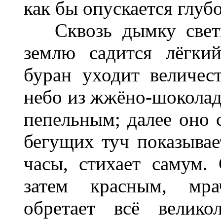
как бы опускается глубо
Сквозь дымку светит
землю садится лёгки
буран уходит величес
небо из жжёно-шоколад
пепельным; далее оно с
бегущих туч показывае
часы, стихает самум.
затем красным, мра
обретает всё велико