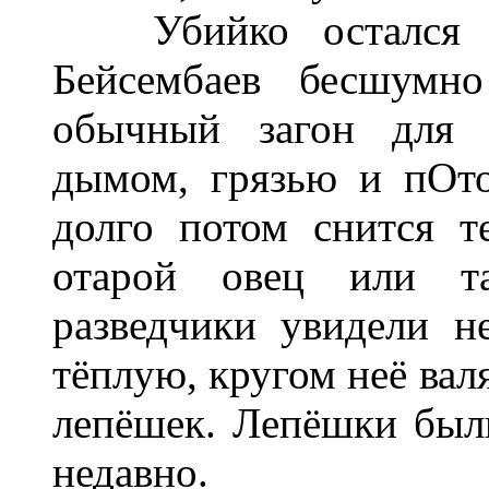
Убийко остался пр
Бейсембаев бесшумн
обычный загон для с
дымом, грязью и пОто
долго потом снится т
отарой овец или т
разведчики увидели 
тёплую, кругом неё вал
лепёшек. Лепёшки были
недавно.