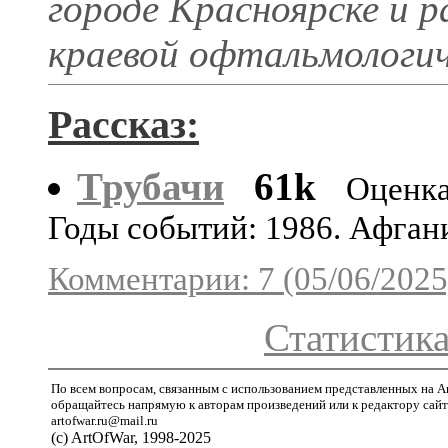
городе Красноярске и 
краевой офтальмологи
Рассказ:
Трубачи
61k
Оценка
Годы событий: 1986. Афган
Комментарии: 7 (05/06/2025
Статистика
По всем вопросам, связанным с использованием представленных на A
обращайтесь напрямую к авторам произведений или к редактору сайт
artofwar.ru@mail.ru
(с) ArtOfWar, 1998-2025